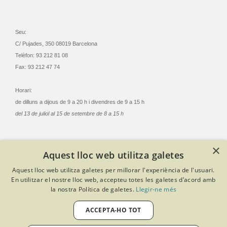
Seu:
C/ Pujades, 350 08019 Barcelona
Telèfon: 93 212 81 08
Fax: 93 212 47 74
Horari:
de dilluns a dijous de 9 a 20 h i divendres de 9 a 15 h
del 13 de juliol al 15 de setembre de 8 a 15 h
×
Aquest lloc web utilitza galetes
© Col·legi Oficial Infermeres i Infermers de Barcelona
Aquest lloc web utilitza galetes per millorar l'experiència de l'usuari.
Criteris de privacitat
Política de cookies
Avís legal
En utilitzar el nostre lloc web, accepteu totes les galetes d’acord amb
Política de protecció de dades
Política de qualitat
la nostra Política de galetes.
Llegir-ne més
Canal de denúncies
Desenvolupat amb Softeng Portal Builder
ACCEPTA-HO TOT