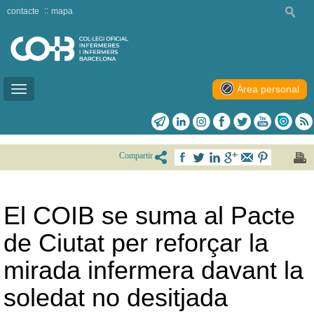
contacte
mapa
Àrea personal
Toggle
navigation
Compartir
El COIB se suma al Pacte
de Ciutat per reforçar la
mirada infermera davant la
soledat no desitjada