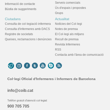
Serveis comercials
Informació de contacte
Ús d'espais i propostes
Bústia de suggeriments
Grups
Ciutadans
Actualitat
Consulta de col·legiació infermera
Notícies del Col·legi
Consulta d'infermeres amb DACS
Notes de premsa
Registre de societats
El Col·legi als mitjans
Queixes, reclamacions i denúncies
Recull de premsa
Revista Infermeres
RSS
Contacta amb l'àrea de comunicació
Col·legi Oficial d'Infermeres i Infermers de Barcelona
info@coib.cat
Telèfon gratuït d'atenció col·legial:
900 705 705