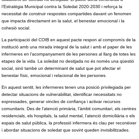
l’Estratègia Municipal contra la Soledat 2020-2030 i reforça la
necessitat de construir respostes compartides davant un fenomen
que impacta directament en la salut, el benestar emocional i la
cohesió social.
La participació del COIB en aquest pacte respon al compromís de la
institució amb una mirada integral de la salut i amb el paper de les
infermeres en l’acompanyament de les persones al llarg de totes les
etapes de la vida. La soledat no desitjada no és només una qüestió
social, sinó també un determinant de salut que pot afectar el
benestar físic, emocional i relacional de les persones.
En aquest sentit, les infermeres tenen una posició privilegiada per
detectar situacions de vulnerabilitat, identificar necessitats no
expressades, generar vincles de confiança i activar recursos
comunitaris. Des de l’atenció primària, l’àmbit comunitari, els centres
residencials, els hospitals, la salut mental, l’atenció domiciliària o els
espais de salut pública, la professió infermera és clau per reconèixer
i abordar situacions de soledat que sovint queden invisibilitzades.