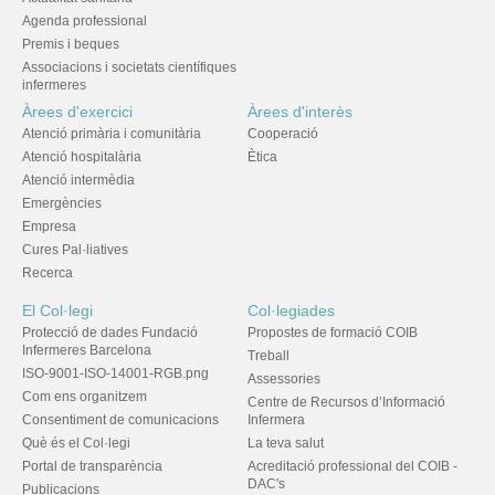
Agenda professional
Premis i beques
Associacions i societats científiques
infermeres
Àrees d'exercici
Àrees d'interès
Atenció primària i comunitària
Cooperació
Atenció hospitalària
Ètica
Atenció intermèdia
Emergències
Empresa
Cures Pal·liatives
Recerca
El Col·legi
Col·legiades
Protecció de dades Fundació
Propostes de formació COIB
Infermeres Barcelona
Treball
ISO-9001-ISO-14001-RGB.png
Assessories
Com ens organitzem
Centre de Recursos d’Informació
Consentiment de comunicacions
Infermera
Què és el Col·legi
La teva salut
Portal de transparència
Acreditació professional del COIB -
DAC's
Publicacions