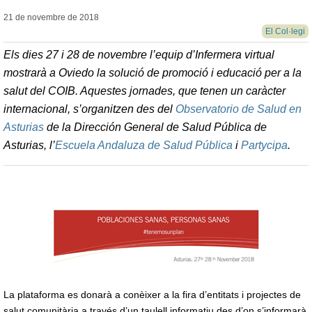
21 de novembre de
2018
El Col·legi
Els dies 27 i 28 de novembre l’equip d’Infermera virtual
mostrarà
a Oviedo
la solució
de promoció i educació per a la
salut
del COIB. Aquestes
jornades, que tenen un
caràcter
internacional, s’
organitzen des d
el
Observatorio de Salud en
Asturias
de la Dirección General de Salud Pública de
Asturias, l’
Escuela Andaluza de Salud Pública
i
Partycipa
.
La plataforma es donarà a conèixer a la fira d’entitats i projectes de
salut comunitària a través d’un taulell informatiu des d’on s’informarà