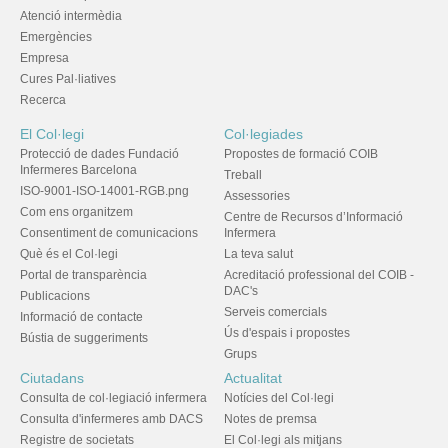
Atenció intermèdia
Emergències
Empresa
Cures Pal·liatives
Recerca
El Col·legi
Col·legiades
Protecció de dades Fundació
Propostes de formació COIB
Infermeres Barcelona
Treball
ISO-9001-ISO-14001-RGB.png
Assessories
Com ens organitzem
Centre de Recursos d’Informació
Consentiment de comunicacions
Infermera
Què és el Col·legi
La teva salut
Portal de transparència
Acreditació professional del COIB -
DAC's
Publicacions
Serveis comercials
Informació de contacte
Ús d'espais i propostes
Bústia de suggeriments
Grups
Ciutadans
Actualitat
Consulta de col·legiació infermera
Notícies del Col·legi
Consulta d'infermeres amb DACS
Notes de premsa
Registre de societats
El Col·legi als mitjans