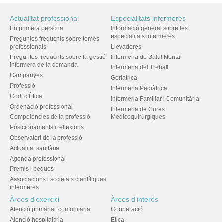
Actualitat professional
Especialitats infermeres
En primera persona
Informació general sobre les
especialitats infermeres
Preguntes freqüents sobre temes
professionals
Llevadores
Preguntes freqüents sobre la gestió
Infermeria de Salut Mental
infermera de la demanda
Infermeria del Treball
Campanyes
Geriàtrica
Professió
Infermeria Pediàtrica
Codi d'Ètica
Infermeria Familiar i Comunitària
Ordenació professional
Infermeria de Cures
Competències de la professió
Medicoquirúrgiques
Posicionaments i reflexions
Observatori de la professió
Actualitat sanitària
Agenda professional
Premis i beques
Associacions i societats científiques
infermeres
Àrees d'exercici
Àrees d'interès
Atenció primària i comunitària
Cooperació
Atenció hospitalària
Ètica