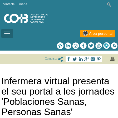
contacte
mapa
Àrea personal
Toggle
navigation
Compartir
Infermera virtual presenta
el seu portal a les jornades
'Poblaciones Sanas,
Personas Sanas'