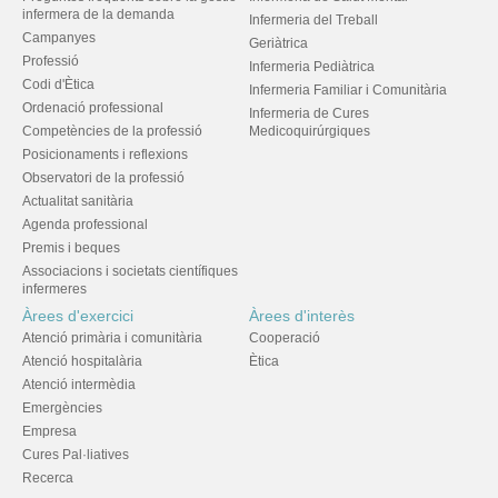
infermera de la demanda
Infermeria del Treball
Campanyes
Geriàtrica
Professió
Infermeria Pediàtrica
Codi d'Ètica
Infermeria Familiar i Comunitària
Ordenació professional
Infermeria de Cures
Competències de la professió
Medicoquirúrgiques
Posicionaments i reflexions
Observatori de la professió
Actualitat sanitària
Agenda professional
Premis i beques
Associacions i societats científiques
infermeres
Àrees d'exercici
Àrees d'interès
Atenció primària i comunitària
Cooperació
Atenció hospitalària
Ètica
Atenció intermèdia
Emergències
Empresa
Cures Pal·liatives
Recerca