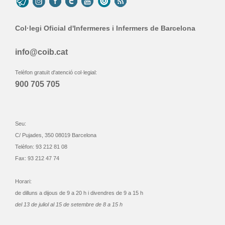
Col·legi Oficial d'Infermeres i Infermers de Barcelona
info@coib.cat
Telèfon gratuït d'atenció col·legial:
900 705 705
Seu:
C/ Pujades, 350 08019 Barcelona
Telèfon: 93 212 81 08
Fax: 93 212 47 74
Horari:
de dilluns a dijous de 9 a 20 h i divendres de 9 a 15 h
del 13 de juliol al 15 de setembre de 8 a 15 h