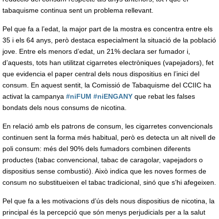
tabaquisme continua sent un problema rellevant.
Pel que fa a l’edat, la major part de la mostra es concentra entre els
35 i els 64 anys, però destaca especialment la situació de la població
jove. Entre els menors d’edat, un 21% declara ser fumador i,
d’aquests, tots han utilitzat cigarretes electròniques (vapejadors), fet
que evidencia el paper central dels nous dispositius en l’inici del
consum. En aquest sentit, la Comissió de Tabaquisme del CCIIC ha
activat la campanya
#niFUM #niENGANY
que rebat les falses
bondats dels nous consums de nicotina.
En relació amb els patrons de consum, les cigarretes convencionals
continuen sent la forma més habitual, però es detecta un alt nivell de
poli consum: més del 90% dels fumadors combinen diferents
productes (tabac convencional, tabac de caragolar, vapejadors o
dispositius sense combustió). Això indica que les noves formes de
consum no substitueixen el tabac tradicional, sinó que s’hi afegeixen.
Pel que fa a les motivacions d’ús dels nous dispositius de nicotina, la
principal és la percepció que són menys perjudicials per a la salut