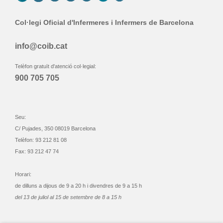
Col·legi Oficial d'Infermeres i Infermers de Barcelona
info@coib.cat
Telèfon gratuït d'atenció col·legial:
900 705 705
Seu:
C/ Pujades, 350 08019 Barcelona
Telèfon: 93 212 81 08
Fax: 93 212 47 74
Horari:
de dilluns a dijous de 9 a 20 h i divendres de 9 a 15 h
del 13 de juliol al 15 de setembre de 8 a 15 h