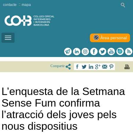
contacte
mapa
Àrea personal
Toggle
navigation
Compartir
L’enquesta de la Setmana
Sense Fum confirma
l’atracció dels joves pels
nous dispositius