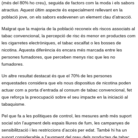
(més del 80% ho creu), seguida de factors com la moda i els sabors
atractius. Aquest últim aspecte és especialment rellevant en la
població jove, on els sabors esdevenen un element clau d’atracció.
Malgrat que la majoria de la població reconeix els riscos associats al
tabac convencional, la percepció de risc és menor en productes com
les cigarretes electròniques, el tabac escalfat o les bosses de
nicotina. Aquesta diferència és encara més marcada entre les
persones fumadores, que perceben menys risc que les no
fumadores.
Un altre resultat destacat és que el 70% de les persones
enquestades considera que els nous dispositius de nicotina poden
actuar com a porta d’entrada al consum de tabac convencional, fet
que reforça la preocupació sobre el seu impacte en la iniciació al
tabaquisme.
Pel que fa a les polítiques de control, les mesures amb més suport
social són l’augment dels espais lliures de fum, les campanyes de
sensibilització i les restriccions d’accés per edat. També hi ha un
suport considerable a l’augment del preu dels productes de tabac