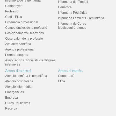
infermera de la demanda
Infermeria del Treball
Campanyes
Geriàtrica
Professió
Infermeria Pediàtrica
Codi d'Ètica
Infermeria Familiar i Comunitària
Ordenació professional
Infermeria de Cures
Competències de la professió
Medicoquirúrgiques
Posicionaments i reflexions
Observatori de la professió
Actualitat sanitària
Agenda professional
Premis i beques
Associacions i societats científiques
infermeres
Àrees d'exercici
Àrees d'interès
Atenció primària i comunitària
Cooperació
Atenció hospitalària
Ètica
Atenció intermèdia
Emergències
Empresa
Cures Pal·liatives
Recerca