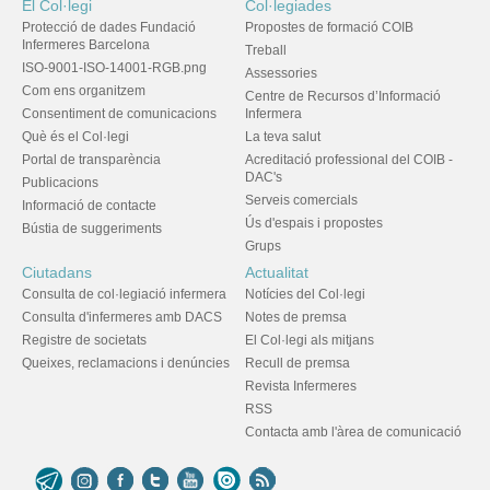
El Col·legi
Col·legiades
Protecció de dades Fundació
Propostes de formació COIB
Infermeres Barcelona
Treball
ISO-9001-ISO-14001-RGB.png
Assessories
Com ens organitzem
Centre de Recursos d’Informació
Consentiment de comunicacions
Infermera
Què és el Col·legi
La teva salut
Portal de transparència
Acreditació professional del COIB -
DAC's
Publicacions
Serveis comercials
Informació de contacte
Ús d'espais i propostes
Bústia de suggeriments
Grups
Ciutadans
Actualitat
Consulta de col·legiació infermera
Notícies del Col·legi
Consulta d'infermeres amb DACS
Notes de premsa
Registre de societats
El Col·legi als mitjans
Queixes, reclamacions i denúncies
Recull de premsa
Revista Infermeres
RSS
Contacta amb l'àrea de comunicació