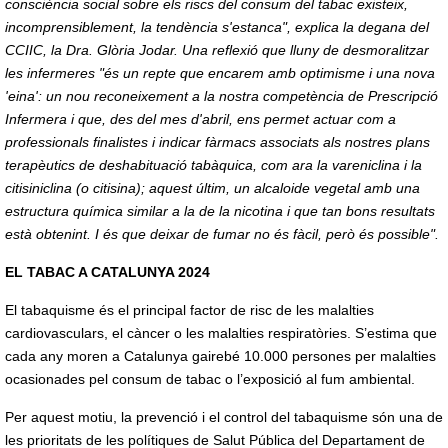
consciència social sobre els riscs del consum del tabac existeix,
incomprensiblement, la tendència s'estanca", explica la degana del
CCIIC, la Dra. Glòria Jodar. Una reflexió que lluny de desmoralitzar
les infermeres "és un repte que encarem amb optimisme i una nova
'eina': un nou reconeixement a la nostra competència de Prescripció
Infermera i que, des del mes d'abril, ens permet actuar com a
professionals finalistes i indicar fàrmacs associats als nostres plans
terapèutics de deshabituació tabàquica, com ara la vareniclina i la
citisiniclina (o citisina); aquest últim, un alcaloide vegetal amb una
estructura química similar a la de la nicotina i que tan bons resultats
està obtenint. I és que deixar de fumar no és fàcil, però és possible".
EL TABAC A CATALUNYA 2024
El tabaquisme és el principal factor de risc de les malalties
cardiovasculars, el càncer o les malalties respiratòries. S’estima que
cada any moren a Catalunya gairebé 10.000 persones per malalties
ocasionades pel consum de tabac o l’exposició al fum ambiental.
Per aquest motiu, la prevenció i el control del tabaquisme són una de
les prioritats de les polítiques de Salut Pública del Departament de