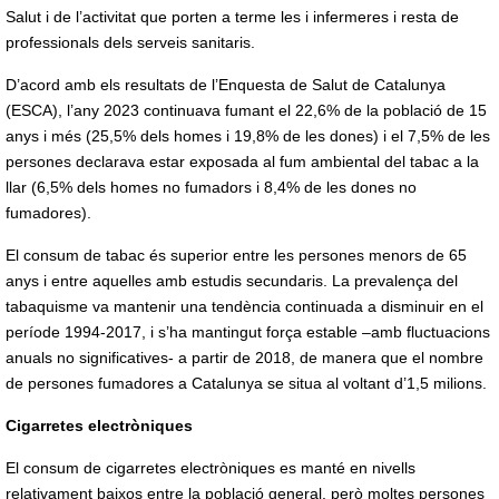
Salut i de l’activitat que porten a terme les i infermeres i resta de
professionals dels serveis sanitaris.
D’acord amb els resultats de l’Enquesta de Salut de Catalunya
(ESCA), l’any 2023 continuava fumant el 22,6% de la població de 15
anys i més (25,5% dels homes i 19,8% de les dones) i el 7,5% de les
persones declarava estar exposada al fum ambiental del tabac a la
llar (6,5% dels homes no fumadors i 8,4% de les dones no
fumadores).
El consum de tabac és superior entre les persones menors de 65
anys i entre aquelles amb estudis secundaris. La prevalença del
tabaquisme va mantenir una tendència continuada a disminuir en el
període 1994-2017, i s’ha mantingut força estable –amb fluctuacions
anuals no significatives- a partir de 2018, de manera que el nombre
de persones fumadores a Catalunya se situa al voltant d’1,5 milions.
Cigarretes electròniques
El consum de cigarretes electròniques es manté en nivells
relativament baixos entre la població general, però moltes persones