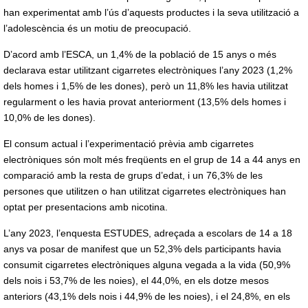
han experimentat amb l’ús d’aquests productes i la seva utilització a
l’adolescència és un motiu de preocupació.
D’acord amb l’ESCA, un 1,4% de la població de 15 anys o més
declarava estar utilitzant cigarretes electròniques l’any 2023 (1,2%
dels homes i 1,5% de les dones), però un 11,8% les havia utilitzat
regularment o les havia provat anteriorment (13,5% dels homes i
10,0% de les dones).
El consum actual i l’experimentació prèvia amb cigarretes
electròniques són molt més freqüents en el grup de 14 a 44 anys en
comparació amb la resta de grups d’edat, i un 76,3% de les
persones que utilitzen o han utilitzat cigarretes electròniques han
optat per presentacions amb nicotina.
L’any 2023, l’enquesta ESTUDES, adreçada a escolars de 14 a 18
anys va posar de manifest que un 52,3% dels participants havia
consumit cigarretes electròniques alguna vegada a la vida (50,9%
dels nois i 53,7% de les noies), el 44,0%, en els dotze mesos
anteriors (43,1% dels nois i 44,9% de les noies), i el 24,8%, en els