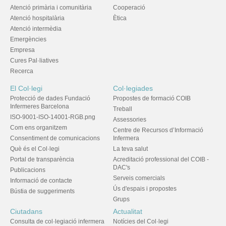
Atenció primària i comunitària
Cooperació
Atenció hospitalària
Ètica
Atenció intermèdia
Emergències
Empresa
Cures Pal·liatives
Recerca
El Col·legi
Col·legiades
Protecció de dades Fundació
Propostes de formació COIB
Infermeres Barcelona
Treball
ISO-9001-ISO-14001-RGB.png
Assessories
Com ens organitzem
Centre de Recursos d’Informació
Consentiment de comunicacions
Infermera
Què és el Col·legi
La teva salut
Portal de transparència
Acreditació professional del COIB -
DAC's
Publicacions
Serveis comercials
Informació de contacte
Ús d'espais i propostes
Bústia de suggeriments
Grups
Ciutadans
Actualitat
Consulta de col·legiació infermera
Notícies del Col·legi