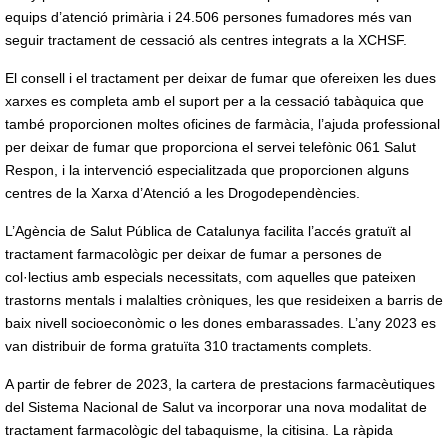
equips d’atenció primària i 24.506 persones fumadores més van
seguir tractament de cessació als centres integrats a la XCHSF.
El consell i el tractament per deixar de fumar que ofereixen les dues
xarxes es completa amb el suport per a la cessació tabàquica que
també proporcionen moltes oficines de farmàcia, l’ajuda professional
per deixar de fumar que proporciona el servei telefònic 061 Salut
Respon, i la intervenció especialitzada que proporcionen alguns
centres de la Xarxa d’Atenció a les Drogodependències.
L’Agència de Salut Pública de Catalunya facilita l’accés gratuït al
tractament farmacològic per deixar de fumar a persones de
col·lectius amb especials necessitats, com aquelles que pateixen
trastorns mentals i malalties cròniques, les que resideixen a barris de
baix nivell socioeconòmic o les dones embarassades. L’any 2023 es
van distribuir de forma gratuïta 310 tractaments complets.
A partir de febrer de 2023, la cartera de prestacions farmacèutiques
del Sistema Nacional de Salut va incorporar una nova modalitat de
tractament farmacològic del tabaquisme, la citisina. La ràpida