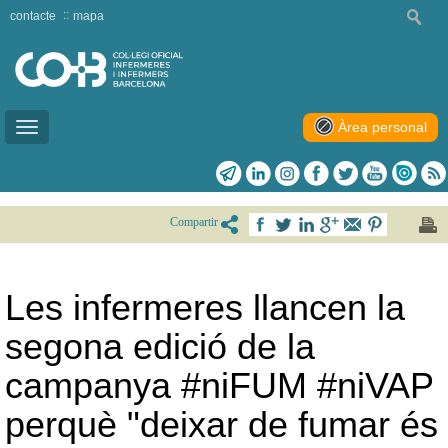
contacte
mapa
Àrea personal
Toggle
navigation
Compartir
Les infermeres llancen la
segona edició de la
campanya #niFUM #niVAP
perquè "deixar de fumar és