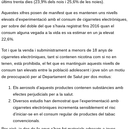
últims trenta dies (23,9% dels nois i 25,6% de les noies).
Aquestes xifres posen de manifest que es mantenen uns nivells
elevats d’experimentació amb el consum de cigarretes electròniques,
per sobre del doble del que s’havia registrat fins 2016 quan el
consum alguna vegada a la vida es va estimar en un ja elevat
22,6%.
Tot i que la venda i subministrament a menors de 18 anys de
cigarretes electròniques, tant si contenen nicotina com si no en
tenen, està prohibida, el fet que es mantinguin aquests nivells de
consum tan elevats entre la població adolescent i jove són un motiu
de preocupació per al Departament de Salut per dos motius:
Els aerosols d’aquests productes contenen substàncies amb
efectes perjudicials per a la salut.
Diversos estudis han demostrat que l’experimentació amb
cigarretes electròniques incrementa sensiblement el risc
d’iniciar-se en el consum regular de productes del tabac
convencionals.
Per això, ja des de fa anys s’han fet materials adreçats a joves