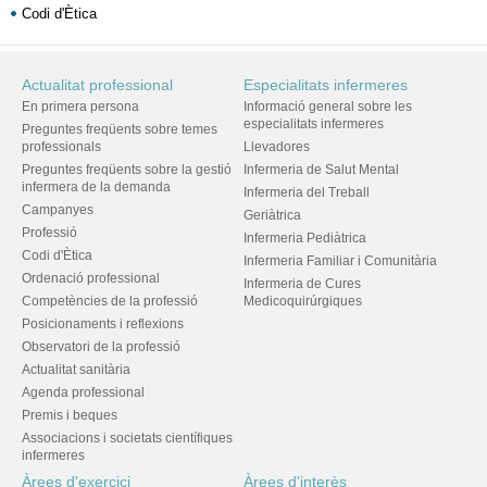
Codi d'Ètica
Actualitat professional
Especialitats infermeres
En primera persona
Informació general sobre les
especialitats infermeres
Preguntes freqüents sobre temes
professionals
Llevadores
Preguntes freqüents sobre la gestió
Infermeria de Salut Mental
infermera de la demanda
Infermeria del Treball
Campanyes
Geriàtrica
Professió
Infermeria Pediàtrica
Codi d'Ètica
Infermeria Familiar i Comunitària
Ordenació professional
Infermeria de Cures
Competències de la professió
Medicoquirúrgiques
Posicionaments i reflexions
Observatori de la professió
Actualitat sanitària
Agenda professional
Premis i beques
Associacions i societats científiques
infermeres
Àrees d'exercici
Àrees d'interès