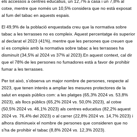
els accessos a centres educatius, un 12,7% a casa i un 7,8% al
cotxe, mentre que només un 10,5% considera que no està exposat
al fum del tabac en aquests espais.
El 49,9% de la població enquestada creu que la normativa sobre
tabac a les terrasses no es compleix. Aquest percentatge és superior
al declarat el 2023 (41%), mentre que les persones que creuen que
sí es compleix amb la normativa sobre tabac a les terrasses ha
disminuït (34,5% al 2024 vs 37% al 2023).En aquest context, cal dir
que el 78% de les persones no fumadores està a favor de prohibir
fumar a les terrasses.
Per tot això, s’observa un major nombre de persones, respecte al
2023, que tenen interès a ampliar les mesures protectores de la
salut en espais públics com: a les platges (65,3% 2024 vs. 53,8%
2023), als llocs públics (65,2% 2024 vs. 50,0% 2023), al cotxe
(50,5% 2024 vs. 46,1% 2023) als centres educatius (82,2% aquest
2024 vs. 76,4% del 2023) o al carrer (22,8% 2024 vs. 14,7% 2023) i
alhora disminueix el nombre de persones que consideren que no
s’ha de prohibir el tabac (8,8% 2024 vs. 12,3% 2023).