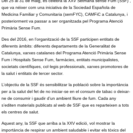
Del 25 al 31 de maig, es celebra la XXV Setmana sense Fum (SSF) ,
que va néixer com una iniciativa de la Sociedad Española de
Medicina Familiar y Comunitaria (semFYC), CAMFiC a Catalunya, i
posteriorment va passar a ser organitzada pel Programa Atenció
Primària Sense Fum.
Des del 2016, en l’organització de la SSF participen entitats de
diferents àmbits: diferents departaments de la Generalitat de
Catalunya, xarxes catalanes del Programa Atenció Primària Sense
Fum i Hospitals Sense Fum, farmàcies, entitats municipalistes,
societats científiques, col·legis professionals, xarxes promotores de
la salut i entitats de tercer sector.
L’objectiu de la SSF és sensibilitzar la població sobre la importància
per a la salut del fet de no iniciar-se en el consum de tabac o deixar-
ne de consumir i gaudir d’un ambient lliure de fum. Cada any
s’editen materials publicats al web de SSF que es reparteixen a tots
els centres de salut.
Aquest any, la SSF que arriba a la XXV edició, vol mostrar la
importància de respirar un ambient saludable i evitar els tòxics del