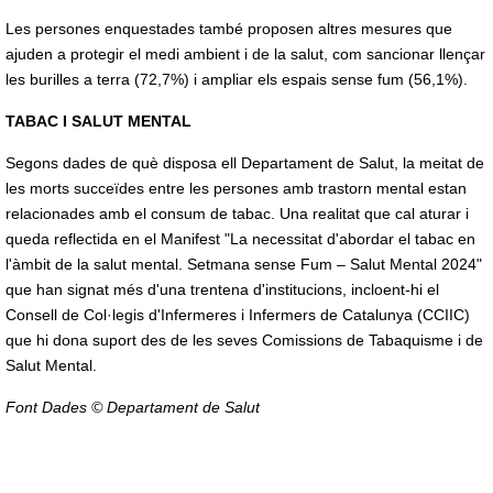
Les persones enquestades també proposen altres mesures que
ajuden a protegir el medi ambient i de la salut, com sancionar llençar
les burilles a terra (72,7%) i ampliar els espais sense fum (56,1%).
TABAC I SALUT MENTAL
Segons dades de què disposa ell Departament de Salut, la meitat de
les morts succeïdes entre les persones amb trastorn mental estan
relacionades amb el consum de tabac. Una realitat que cal aturar i
queda reflectida en el Manifest "La necessitat d'abordar el tabac en
l'àmbit de la salut mental. Setmana sense Fum – Salut Mental 2024"
que han signat més d'una trentena d'institucions, incloent-hi el
Consell de Col·legis d'Infermeres i Infermers de Catalunya (CCIIC)
que hi dona suport des de les seves Comissions de Tabaquisme i de
Salut Mental.
Font Dades © Departament de Salut