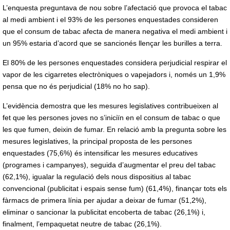
L’enquesta preguntava de nou sobre l’afectació que provoca el tabac
al medi ambient i el 93% de les persones enquestades consideren
que el consum de tabac afecta de manera negativa el medi ambient i
un 95% estaria d’acord que se sancionés llençar les burilles a terra.
El 80% de les persones enquestades considera perjudicial respirar el
vapor de les cigarretes electròniques o vapejadors i, només un 1,9%
pensa que no és perjudicial (18% no ho sap).
L’evidència demostra que les mesures legislatives contribueixen al
fet que les persones joves no s’iniciïn en el consum de tabac o que
les que fumen, deixin de fumar. En relació amb la pregunta sobre les
mesures legislatives, la principal proposta de les persones
enquestades (75,6%) és intensificar les mesures educatives
(programes i campanyes), seguida d’augmentar el preu del tabac
(62,1%), igualar la regulació dels nous dispositius al tabac
convencional (publicitat i espais sense fum) (61,4%), finançar tots els
fàrmacs de primera línia per ajudar a deixar de fumar (51,2%),
eliminar o sancionar la publicitat encoberta de tabac (26,1%) i,
finalment, l’empaquetat neutre de tabac (26,1%).