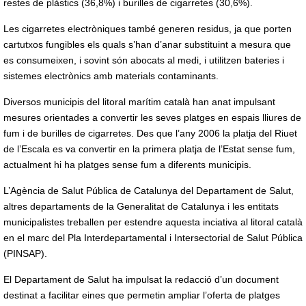
restes de plàstics (36,8%) i burilles de cigarretes (30,6%).
Les cigarretes electròniques també generen residus, ja que porten
cartutxos fungibles els quals s’han d’anar substituint a mesura que
es consumeixen, i sovint són abocats al medi, i utilitzen bateries i
sistemes electrònics amb materials contaminants.
Diversos municipis del litoral marítim català han anat impulsant
mesures orientades a convertir les seves platges en espais lliures de
fum i de burilles de cigarretes. Des que l’any 2006 la platja del Riuet
de l’Escala es va convertir en la primera platja de l’Estat sense fum,
actualment hi ha platges sense fum a diferents municipis.
L’Agència de Salut Pública de Catalunya del Departament de Salut,
altres departaments de la Generalitat de Catalunya i les entitats
municipalistes treballen per estendre aquesta inciativa al litoral català
en el marc del Pla Interdepartamental i Intersectorial de Salut Pública
(PINSAP).
El Departament de Salut ha impulsat la redacció d’un document
destinat a facilitar eines que permetin ampliar l’oferta de platges