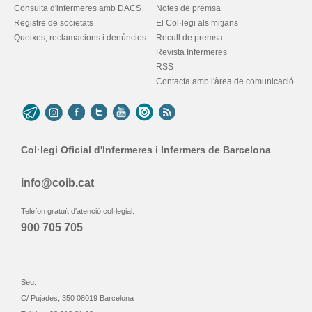
Consulta d'infermeres amb DACS
Notes de premsa
Registre de societats
El Col·legi als mitjans
Queixes, reclamacions i denúncies
Recull de premsa
Revista Infermeres
RSS
Contacta amb l'àrea de comunicació
Col·legi Oficial d'Infermeres i Infermers de Barcelona
info@coib.cat
Telèfon gratuït d'atenció col·legial:
900 705 705
Seu:
C/ Pujades, 350 08019 Barcelona