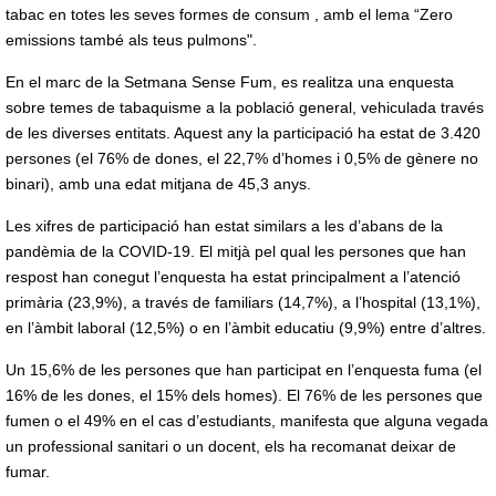
tabac en totes les seves formes de consum , amb el lema “Zero
emissions també als teus pulmons".
En el marc de la Setmana Sense Fum, es realitza una enquesta
sobre temes de tabaquisme a la població general, vehiculada través
de les diverses entitats. Aquest any la participació ha estat de 3.420
persones (el 76% de dones, el 22,7% d’homes i 0,5% de gènere no
binari), amb una edat mitjana de 45,3 anys.
Les xifres de participació han estat similars a les d’abans de la
pandèmia de la COVID-19. El mitjà pel qual les persones que han
respost han conegut l’enquesta ha estat principalment a l’atenció
primària (23,9%), a través de familiars (14,7%), a l’hospital (13,1%),
en l’àmbit laboral (12,5%) o en l’àmbit educatiu (9,9%) entre d’altres.
Un 15,6% de les persones que han participat en l’enquesta fuma (el
16% de les dones, el 15% dels homes). El 76% de les persones que
fumen o el 49% en el cas d’estudiants, manifesta que alguna vegada
un professional sanitari o un docent, els ha recomanat deixar de
fumar.