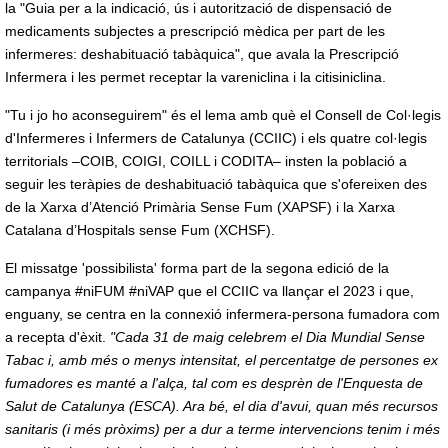
la "Guia per a la indicació, ús i autorització de dispensació de
medicaments subjectes a prescripció mèdica per part de les
infermeres: deshabituació tabàquica", que avala la Prescripció
Infermera i les permet receptar la vareniclina i la citisiniclina.
"Tu i jo ho aconseguirem" és el lema amb què el Consell de Col·legis
d'Infermeres i Infermers de Catalunya (CCIIC) i els quatre col·legis
territorials –COIB, COIGI, COILL i CODITA– insten la població a
seguir les teràpies de deshabituació tabàquica que s'ofereixen des
de la Xarxa d’Atenció Primària Sense Fum (XAPSF) i la Xarxa
Catalana d’Hospitals sense Fum (XCHSF).
El missatge 'possibilista' forma part de la segona edició de la
campanya #niFUM #niVAP que el CCIIC va llançar el 2023 i que,
enguany, se centra en la connexió infermera-persona fumadora com
a recepta d'èxit.
"Cada 31 de maig celebrem el Dia Mundial Sense
Tabac i, amb més o menys intensitat, el percentatge de persones ex
fumadores es manté a l'alça, tal com es desprèn de l'Enquesta de
Salut de Catalunya (ESCA). Ara bé, el dia d'avui, quan més recursos
sanitaris (i més pròxims) per a dur a terme intervencions tenim i més