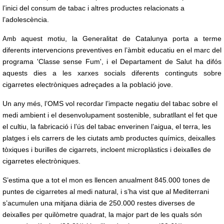
l’inici del consum de tabac i altres productes relacionats a
l’adolescència.
aquest motiu, la Generalitat de Catalunya porta a terme
Amb
diferents intervencions preventives en l’àmbit educatiu en el marc del
programa 'Classe sense Fum', i el Departament de Salut ha difós
aquests dies a les xarxes socials diferents continguts sobre
cigarretes electròniques adreçades a la població jove.
Un any més, l’OMS vol recordar l’impacte negatiu del tabac sobre el
medi ambient i el desenvolupament sostenible, subratllant el fet que
el cultiu, la fabricació i l’ús del tabac enverinen l’aigua, el terra, les
platges i els carrers de les ciutats amb productes químics, deixalles
tòxiques i burilles de cigarrets, incloent microplàstics i deixalles de
cigarretes electròniques.
S’estima que a tot el mon es llencen anualment 845.000 tones de
puntes de cigarretes al medi natural, i s’ha vist que al Mediterrani
s’acumulen una mitjana diària de 250.000 restes diverses de
deixalles per quilòmetre quadrat, la major part de les quals són