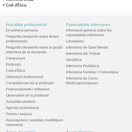
Codi d'Ètica
Actualitat professional
Especialitats infermeres
En primera persona
Informació general sobre les
especialitats infermeres
Preguntes freqüents sobre temes
professionals
Llevadores
Preguntes freqüents sobre la gestió
Infermeria de Salut Mental
infermera de la demanda
Infermeria del Treball
Campanyes
Geriàtrica
Professió
Infermeria Pediàtrica
Codi d'Ètica
Infermeria Familiar i Comunitària
Ordenació professional
Infermeria de Cures
Competències de la professió
Medicoquirúrgiques
Posicionaments i reflexions
Observatori de la professió
Actualitat sanitària
Agenda professional
Premis i beques
Associacions i societats científiques
infermeres