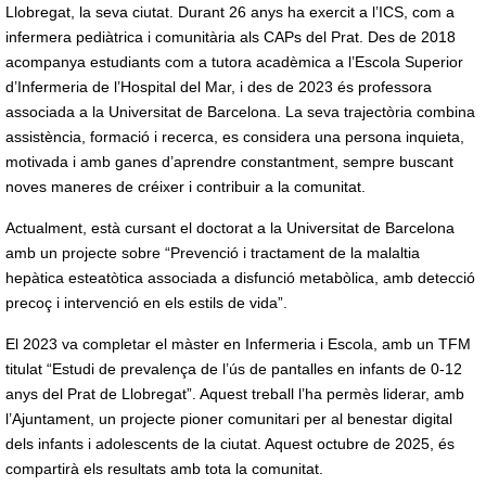
Llobregat, la seva ciutat. Durant 26 anys ha exercit a l’ICS, com a
infermera pediàtrica i comunitària als CAPs del Prat. Des de 2018
acompanya estudiants com a tutora acadèmica a l’Escola Superior
d’Infermeria de l’Hospital del Mar, i des de 2023 és professora
associada a la Universitat de Barcelona. La seva trajectòria combina
assistència, formació i recerca, es considera una persona inquieta,
motivada i amb ganes d’aprendre constantment, sempre buscant
noves maneres de créixer i contribuir a la comunitat.
Actualment, està cursant el doctorat a la Universitat de Barcelona
amb un projecte sobre “Prevenció i tractament de la malaltia
hepàtica esteatòtica associada a disfunció metabòlica, amb detecció
precoç i intervenció en els estils de vida”.
El 2023 va completar el màster en Infermeria i Escola, amb un TFM
titulat “Estudi de prevalença de l’ús de pantalles en infants de 0-12
anys del Prat de Llobregat”. Aquest treball l’ha permès liderar, amb
l’Ajuntament, un projecte pioner comunitari per al benestar digital
dels infants i adolescents de la ciutat. Aquest octubre de 2025, és
compartirà els resultats amb tota la comunitat.