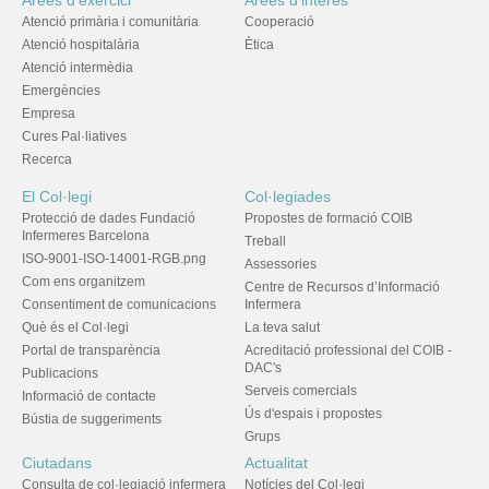
Àrees d'exercici
Àrees d'interès
Atenció primària i comunitària
Cooperació
Atenció hospitalària
Ètica
Atenció intermèdia
Emergències
Empresa
Cures Pal·liatives
Recerca
El Col·legi
Col·legiades
Protecció de dades Fundació
Propostes de formació COIB
Infermeres Barcelona
Treball
ISO-9001-ISO-14001-RGB.png
Assessories
Com ens organitzem
Centre de Recursos d’Informació
Consentiment de comunicacions
Infermera
Què és el Col·legi
La teva salut
Portal de transparència
Acreditació professional del COIB -
DAC's
Publicacions
Serveis comercials
Informació de contacte
Ús d'espais i propostes
Bústia de suggeriments
Grups
Ciutadans
Actualitat
Consulta de col·legiació infermera
Notícies del Col·legi