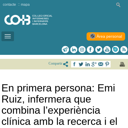
contacte
mapa
Àrea personal
Toggle
navigation
Compartir
En primera persona: Emi
Ruiz, infermera que
combina l’experiència
clínica amb la recerca i el