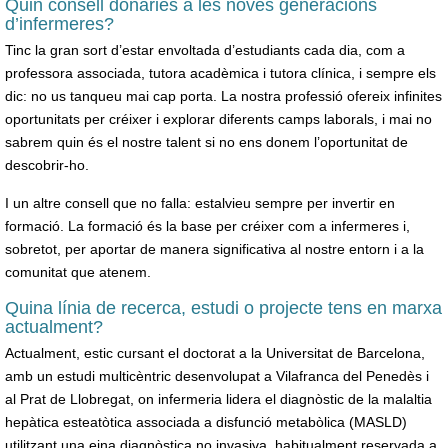
Quin consell donaries a les noves generacions
d’infermeres?
Tinc la gran sort d’estar envoltada d’estudiants cada dia, com a
professora associada, tutora acadèmica i tutora clínica, i sempre els
dic: no us tanqueu mai cap porta. La nostra professió ofereix infinites
oportunitats per créixer i explorar diferents camps laborals, i mai no
sabrem quin és el nostre talent si no ens donem l’oportunitat de
descobrir-ho.
I un altre consell que no falla: estalvieu sempre per invertir en
formació. La formació és la base per créixer com a infermeres i,
sobretot, per aportar de manera significativa al nostre entorn i a la
comunitat que atenem.
Quina línia de recerca, estudi o projecte tens en marxa
actualment?
Actualment, estic cursant el doctorat a la Universitat de Barcelona,
amb un estudi multicèntric desenvolupat a Vilafranca del Penedès i
al Prat de Llobregat, on infermeria lidera el diagnòstic de la malaltia
hepàtica esteatòtica associada a disfunció metabòlica (MASLD)
utilitzant una eina diagnòstica no invasiva, habitualment reservada a