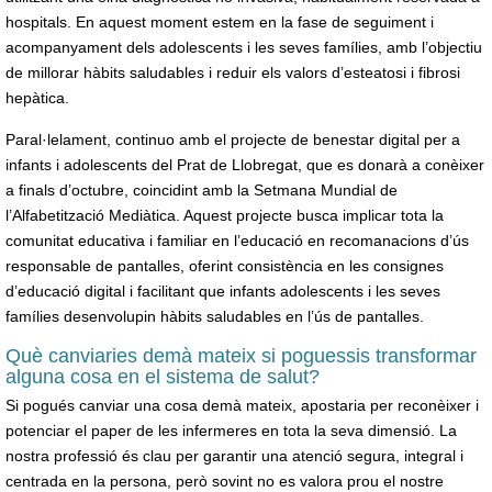
hospitals. En aquest moment estem en la fase de seguiment i
acompanyament dels adolescents i les seves famílies, amb l’objectiu
de millorar hàbits saludables i reduir els valors d’esteatosi i fibrosi
hepàtica.
Paral·lelament, continuo amb el projecte de benestar digital per a
infants i adolescents del Prat de Llobregat, que es donarà a conèixer
a finals d’octubre, coincidint amb la Setmana Mundial de
l’Alfabetització Mediàtica. Aquest projecte busca implicar tota la
comunitat educativa i familiar en l’educació en recomanacions d’ús
responsable de pantalles, oferint consistència en les consignes
d’educació digital i facilitant que infants adolescents i les seves
famílies desenvolupin hàbits saludables en l’ús de pantalles.
Què canviaries demà mateix si poguessis transformar
alguna cosa en el sistema de salut?
Si pogués canviar una cosa demà mateix, apostaria per reconèixer i
potenciar el paper de les infermeres en tota la seva dimensió. La
nostra professió és clau per garantir una atenció segura, integral i
centrada en la persona, però sovint no es valora prou el nostre