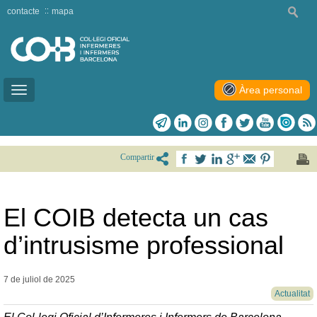
contacte
mapa
Àrea personal
Toggle
navigation
Compartir
El COIB detecta un cas
d’intrusisme professional
7 de juliol de
2025
Actualitat