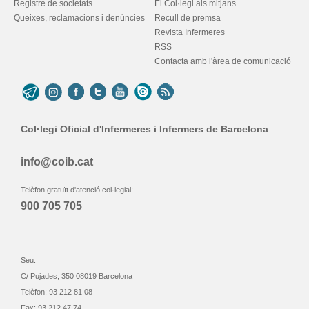
Registre de societats
El Col·legi als mitjans
Queixes, reclamacions i denúncies
Recull de premsa
Revista Infermeres
RSS
Contacta amb l'àrea de comunicació
Col·legi Oficial d'Infermeres i Infermers de Barcelona
info@coib.cat
Telèfon gratuït d'atenció col·legial:
900 705 705
Seu:
C/ Pujades, 350 08019 Barcelona
Telèfon: 93 212 81 08
Fax: 93 212 47 74