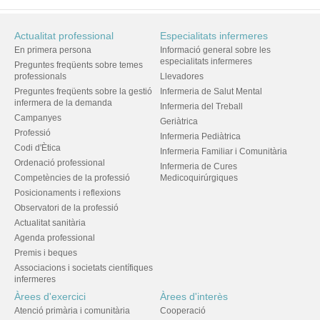
Actualitat professional
Especialitats infermeres
En primera persona
Informació general sobre les
especialitats infermeres
Preguntes freqüents sobre temes
professionals
Llevadores
Preguntes freqüents sobre la gestió
Infermeria de Salut Mental
infermera de la demanda
Infermeria del Treball
Campanyes
Geriàtrica
Professió
Infermeria Pediàtrica
Codi d'Ètica
Infermeria Familiar i Comunitària
Ordenació professional
Infermeria de Cures
Competències de la professió
Medicoquirúrgiques
Posicionaments i reflexions
Observatori de la professió
Actualitat sanitària
Agenda professional
Premis i beques
Associacions i societats científiques
infermeres
Àrees d'exercici
Àrees d'interès
Atenció primària i comunitària
Cooperació