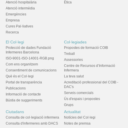
Atenció hospitalària
Ètica
Atenció intermèdia
Emergències
Empresa
Cures Pal·liatives
Recerca
El Col·legi
Col·legiades
Protecció de dades Fundació
Propostes de formació COIB
Infermeres Barcelona
Treball
ISO-9001-ISO-14001-RGB.png
Assessories
Com ens organitzem
Centre de Recursos d’Informació
Consentiment de comunicacions
Infermera
Què és el Col·legi
La teva salut
Portal de transparència
Acreditació professional del COIB -
DAC's
Publicacions
Serveis comercials
Informació de contacte
Ús d'espais i propostes
Bústia de suggeriments
Grups
Ciutadans
Actualitat
Consulta de col·legiació infermera
Notícies del Col·legi
Consulta d'infermeres amb DACS
Notes de premsa