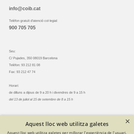
info@coib.cat
Telèfon gratuït d'atenció col·legial:
900 705 705
Seu:
C/ Pujades, 350 08019 Barcelona
Telèfon: 93 212 81 08
Fax: 93 212 47 74
Horari:
de dilluns a dijous de 9 a 20 h i divendres de 9 a 15 h
del 13 de juliol al 15 de setembre de 8 a 15 h
×
Aquest lloc web utilitza galetes
© Col·legi Oficial Infermeres i Infermers de Barcelona
Aquest lloc web utilitza galetes per millorar l'experiència de l'usuari.