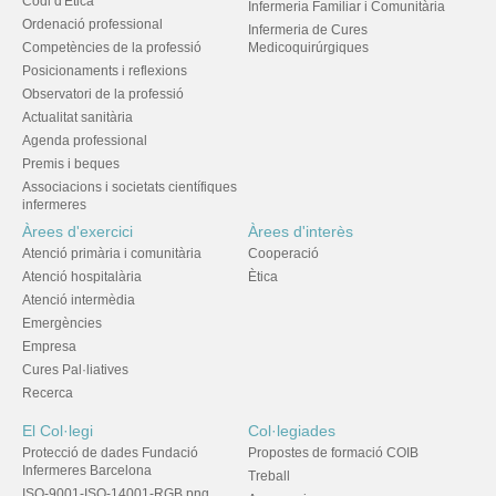
Codi d'Ètica
Infermeria Familiar i Comunitària
Ordenació professional
Infermeria de Cures
Competències de la professió
Medicoquirúrgiques
Posicionaments i reflexions
Observatori de la professió
Actualitat sanitària
Agenda professional
Premis i beques
Associacions i societats científiques
infermeres
Àrees d'exercici
Àrees d'interès
Atenció primària i comunitària
Cooperació
Atenció hospitalària
Ètica
Atenció intermèdia
Emergències
Empresa
Cures Pal·liatives
Recerca
El Col·legi
Col·legiades
Protecció de dades Fundació
Propostes de formació COIB
Infermeres Barcelona
Treball
ISO-9001-ISO-14001-RGB.png