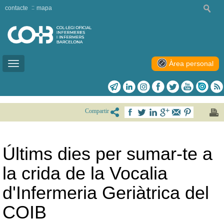
contacte
mapa
Àrea personal
Toggle
navigation
Compartir
Últims dies per sumar-te a
la crida de la Vocalia
d'Infermeria Geriàtrica del
COIB