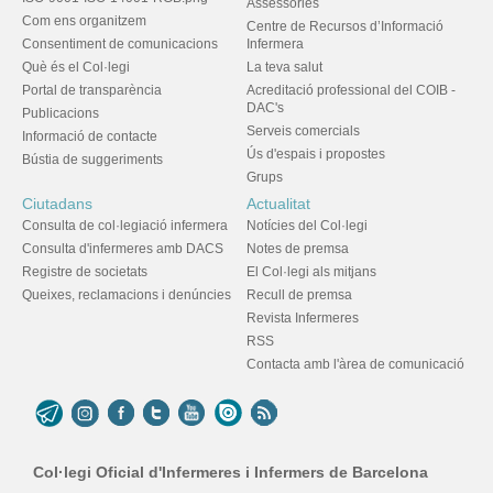
Assessories
Com ens organitzem
Centre de Recursos d’Informació
Consentiment de comunicacions
Infermera
Què és el Col·legi
La teva salut
Portal de transparència
Acreditació professional del COIB -
DAC's
Publicacions
Serveis comercials
Informació de contacte
Ús d'espais i propostes
Bústia de suggeriments
Grups
Ciutadans
Actualitat
Consulta de col·legiació infermera
Notícies del Col·legi
Consulta d'infermeres amb DACS
Notes de premsa
Registre de societats
El Col·legi als mitjans
Queixes, reclamacions i denúncies
Recull de premsa
Revista Infermeres
RSS
Contacta amb l'àrea de comunicació
Col·legi Oficial d'Infermeres i Infermers de Barcelona