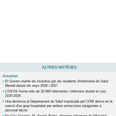
ALTRES NOTÍCIES
Actualitat
El Govern manté els incentius per als residents d'Infermeria de Salut
Mental durant els anys 2026 i 2027
L'ISFOS forma més de 20.900 infermeres i infermers durant el curs
2025-2026
Una denúncia al Departament de Salut impulsada pel COIB deriva en la
sanció d'un grup hospitalari per atribuir extraccions sanguínies a
personal tècnic
En Clau Gestora: M. Àngels Barba, directora infermera de l’Hospital