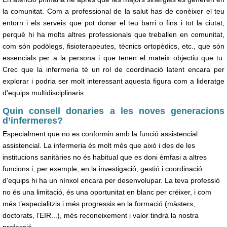
la comunitat. Com a professional de la salut has de conèixer el teu
entorn i els serveis que pot donar el teu barri o fins i tot la ciutat,
perquè hi ha molts altres professionals que treballen en comunitat,
com són podòlegs, fisioterapeutes, tècnics ortopèdics, etc., que són
essencials per a la persona i que tenen el mateix objectiu que tu.
Crec que la infermeria té un rol de coordinació latent encara per
explorar i podria ser molt interessant aquesta figura com a lideratge
d'equips multidisciplinaris.
Quin consell donaries a les noves generacions
d’infermeres?
Especialment que no es conformin amb la funció assistencial
assistencial. La infermeria és molt més que això i des de les
institucions sanitàries no és habitual que es doni èmfasi a altres
funcions i, per exemple, en la investigació, gestió i coordinació
d'equips hi ha un nínxol encara per desenvolupar. La teva professió
no és una limitació, és una oportunitat en blanc per créixer, i com
més t’especialitzis i més progressis en la formació (màsters,
doctorats, l’EIR...), més reconeixement i valor tindrà la nostra