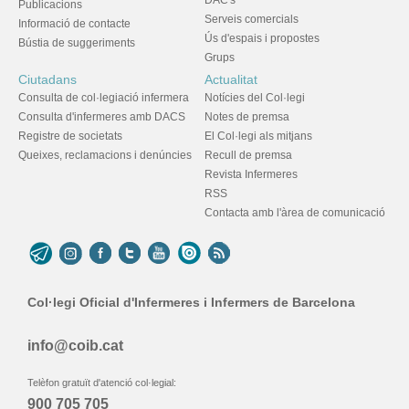
DAC's
Publicacions
Serveis comercials
Informació de contacte
Ús d'espais i propostes
Bústia de suggeriments
Grups
Ciutadans
Actualitat
Consulta de col·legiació infermera
Notícies del Col·legi
Consulta d'infermeres amb DACS
Notes de premsa
Registre de societats
El Col·legi als mitjans
Queixes, reclamacions i denúncies
Recull de premsa
Revista Infermeres
RSS
Contacta amb l'àrea de comunicació
Col·legi Oficial d'Infermeres i Infermers de Barcelona
info@coib.cat
Telèfon gratuït d'atenció col·legial:
900 705 705