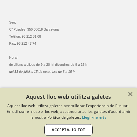
Seu:
C/ Pujades, 350 08019 Barcelona
Telèfon: 93 212 81 08
Fax: 93 212 47 74
Horari:
de dilluns a dijous de 9 a 20 h i divendres de 9 a 15 h
del 13 de juliol al 15 de setembre de 8 a 15 h
×
Aquest lloc web utilitza galetes
© Col·legi Oficial Infermeres i Infermers de Barcelona
Aquest lloc web utilitza galetes per millorar l'experiència de l'usuari.
Criteris de privacitat
Política de cookies
Avís legal
En utilitzar el nostre lloc web, accepteu totes les galetes d’acord amb
Política de protecció de dades
Política de qualitat
la nostra Política de galetes.
Llegir-ne més
Canal de denúncies
Desenvolupat amb Softeng Portal Builder
ACCEPTA-HO TOT