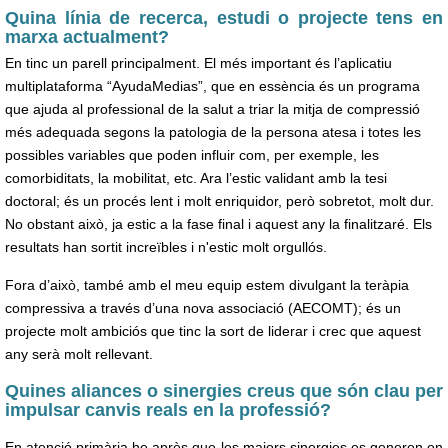
Quina línia de recerca, estudi o projecte tens en
marxa actualment?
En tinc un parell principalment. El més important és l’aplicatiu
multiplataforma “AyudaMedias”, que en essència és un programa
que ajuda al professional de la salut a triar la mitja de compressió
més adequada segons la patologia de la persona atesa i totes les
possibles variables que poden influir com, per exemple, les
comorbiditats, la mobilitat, etc. Ara l’estic validant amb la tesi
doctoral; és un procés lent i molt enriquidor, però sobretot, molt dur.
No obstant això, ja estic a la fase final i aquest any la finalitzaré. Els
resultats han sortit increïbles i n'estic molt orgullós.
Fora d’això, també amb el meu equip estem divulgant la teràpia
compressiva a través d’una nova associació (AECOMT); és un
projecte molt ambiciós que tinc la sort de liderar i crec que aquest
any serà molt rellevant.
Quines aliances o sinergies creus que són clau per
impulsar canvis reals en la professió?
En atenció primària he après que les majors sinergies es generen en