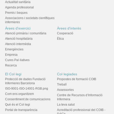
Actualitat sanitària
Agenda professional
Premis i beques
Associacions i societats científiques
infermeres
Àrees d'exercici
Àrees d'interès
Atenció primària i comunitària
Cooperació
Atenció hospitalària
Ètica
Atenció intermèdia
Emergències
Empresa
Cures Pal·liatives
Recerca
El Col·legi
Col·legiades
Protecció de dades Fundació
Propostes de formació COIB
Infermeres Barcelona
Treball
ISO-9001-ISO-14001-RGB.png
Assessories
Com ens organitzem
Centre de Recursos d’Informació
Consentiment de comunicacions
Infermera
Què és el Col·legi
La teva salut
Portal de transparència
Acreditació professional del COIB -