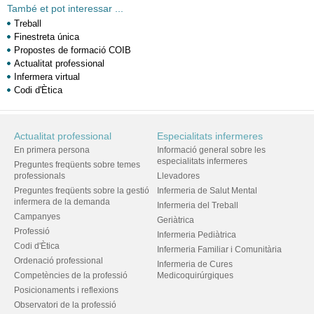
També et pot interessar ...
Treball
Finestreta única
Propostes de formació COIB
Actualitat professional
Infermera virtual
Codi d'Ètica
Actualitat professional
Especialitats infermeres
En primera persona
Informació general sobre les
especialitats infermeres
Preguntes freqüents sobre temes
professionals
Llevadores
Preguntes freqüents sobre la gestió
Infermeria de Salut Mental
infermera de la demanda
Infermeria del Treball
Campanyes
Geriàtrica
Professió
Infermeria Pediàtrica
Codi d'Ètica
Infermeria Familiar i Comunitària
Ordenació professional
Infermeria de Cures
Competències de la professió
Medicoquirúrgiques
Posicionaments i reflexions
Observatori de la professió