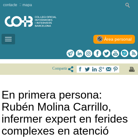
contacte
mapa
Àrea personal
Toggle
navigation
Compartir
En primera persona:
Rubén Molina Carrillo,
infermer expert en ferides
complexes en atenció