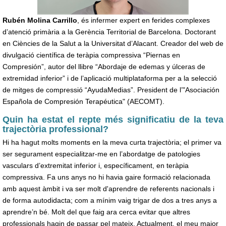
Rubén Molina Carrillo
, és infermer expert en ferides complexes
d’atenció primària a la Gerència Territorial de Barcelona. Doctorant
en Ciències de la Salut a la Universitat d’Alacant. Creador del web de
divulgació científica de teràpia compressiva “Piernas en
Compresión”, autor del llibre “Abordaje de edemas y úlceras de
extremidad inferior” i de l’aplicació multiplataforma per a la selecció
de mitges de compressió “AyudaMedias”. President de l’"Asociación
Española de Compresión Terapéutica" (AECOMT).
Quin ha estat el repte més significatiu de la teva
trajectòria professional?
Hi ha hagut molts moments en la meva curta trajectòria; el primer va
ser segurament especialitzar-me en l’abordatge de patologies
vasculars d’extremitat inferior i, específicament, en teràpia
compressiva. Fa uns anys no hi havia gaire formació relacionada
amb aquest àmbit i va ser molt d'aprendre de referents nacionals i
de forma autodidacta; com a mínim vaig trigar de dos a tres anys a
aprendre’n bé. Molt del que faig ara cerca evitar que altres
professionals hagin de passar pel mateix. Actualment, el meu major