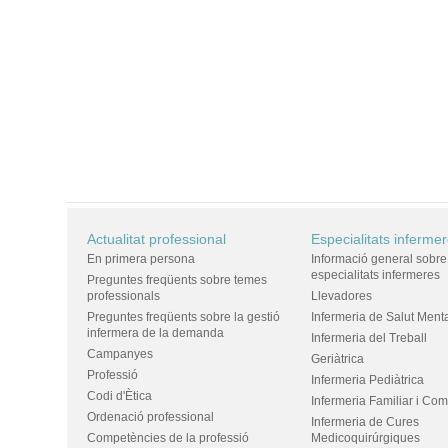
Actualitat professional
Especialitats inferme
En primera persona
Informació general sobre
especialitats infermeres
Preguntes freqüents sobre temes
professionals
Llevadores
Preguntes freqüents sobre la gestió
Infermeria de Salut Ment
infermera de la demanda
Infermeria del Treball
Campanyes
Geriàtrica
Professió
Infermeria Pediàtrica
Codi d'Ètica
Infermeria Familiar i Com
Ordenació professional
Infermeria de Cures
Competències de la professió
Medicoquirúrgiques