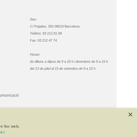
Seu:
C/ Pujades, 350 08019 Barcelona
Telèfon: 93 212 81 08
Fax: 93 212 47 74
Horari:
de dilluns a dijous de 9 a 20 h i divendres de 9 a 15 h
del 13 de juliol al 15 de setembre de 8 a 15 h
comunicació
×
re lloc web,
més