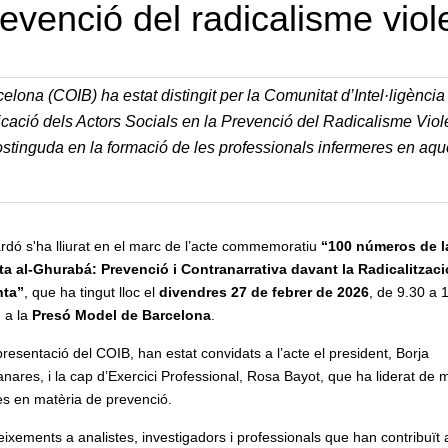
revenció del radicalisme viol
celona (COIB) ha estat distingit per la Comunitat d’Intel·ligència 
icació dels Actors Socials en la Prevenció del Radicalisme Viol
ostinguda en la formació de les professionals infermeres en aqu
rdó s'ha lliurat en el marc de l’acte commemoratiu
“100 números de l
ta al-Ghurabá: Prevenció i Contranarrativa davant la Radicalitzaci
nta”
, que ha tingut lloc el
divendres 27 de febrer de 2026
, de 9.30 a 
 a la
Presó Model de Barcelona
.
resentació del COIB, han estat convidats a l’acte el president, Borja
ares, i la cap d’Exercici Professional, Rosa Bayot, que ha liderat de
es en matèria de prevenció.
neixements a analistes, investigadors i professionals que han contribuït