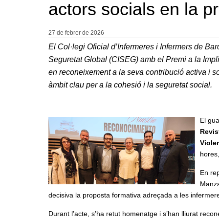
actors socials en la p
27 de febrer de
2026
El Col·legi Oficial d’Infermeres i Infermers de Bar
Seguretat Global (CISEG) amb el
Premi a la Impl
en reconeixement a la seva contribució activa i s
àmbit clau per a la cohesió i la seguretat social.
El gua
Revis
Viole
hores,
En rep
Manzan
decisiva la proposta formativa adreçada a les infermer
Durant l’acte, s’ha retut homenatge i s’han lliurat reco