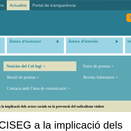
ns
Actualitat
Portal de transparència
Àrees d'exercici
Àrees d'interès
I
Notícies del Col·legi
Notes de premsa
Recull de premsa
Revista Infermeres
Contacta amb l'àrea de comunicació
 implicació dels actors socials en la prevenció del radicalisme violent
CISEG a la implicació dels