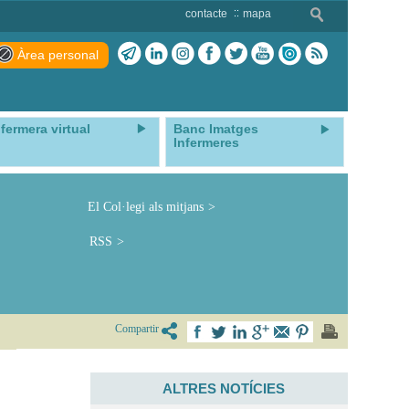
contacte
mapa
Àrea personal
nfermera virtual
Banc Imatges
Infermeres
El Col·legi als mitjans
RSS
Compartir
ALTRES NOTÍCIES