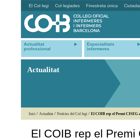
El Col·legi
Col·legiades
Finestreta única
Ciutada
Actualitat
Especialitats
professional
infermeres
Actualitat
/
/
/
Inici
Actualitat
Notícies del Col·legi
El COIB rep el Premi CISEG a la
El COIB rep el Premi 