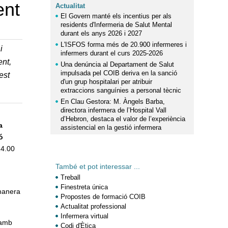
ent
Actualitat
El Govern manté els incentius per als
residents d'Infermeria de Salut Mental
durant els anys 2026 i 2027
L'ISFOS forma més de 20.900 infermeres i
i
infermers durant el curs 2025-2026
ent
,
Una denúncia al Departament de Salut
impulsada pel COIB deriva en la sanció
est
d'un grup hospitalari per atribuir
extraccions sanguínies a personal tècnic
En Clau Gestora: M. Àngels Barba,
directora infermera de l’Hospital Vall
d’Hebron, destaca el valor de l’experiència
a
assistencial en la gestió infermera
ó
14.00
També et pot interessar ...
Treball
Finestreta única
 manera
Propostes de formació COIB
Actualitat professional
Infermera virtual
 amb
Codi d'Ètica