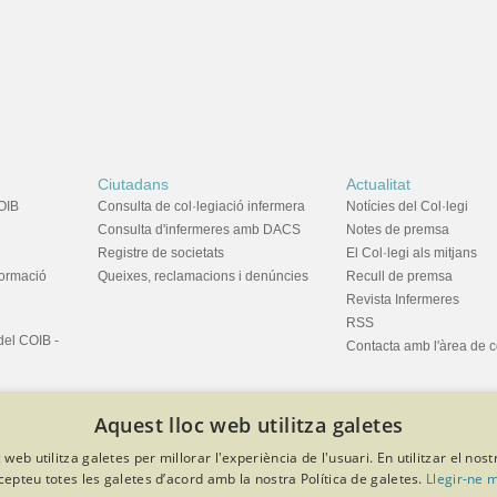
Ciutadans
Actualitat
OIB
Consulta de col·legiació infermera
Notícies del Col·legi
Consulta d'infermeres amb DACS
Notes de premsa
Registre de societats
El Col·legi als mitjans
formació
Queixes, reclamacions i denúncies
Recull de premsa
Revista Infermeres
RSS
del COIB -
Contacta amb l'àrea de 
Aquest lloc web utilitza galetes
 web utilitza galetes per millorar l'experiència de l'usuari. En utilitzar el nost
cepteu totes les galetes d’acord amb la nostra Política de galetes.
Llegir-ne 
privacitat
Política de cookies
Avís legal
Política de protecció de dades