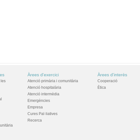
res
Àrees d'exercici
Àrees d'interès
 les
Atenció primària i comunitària
Cooperació
Atenció hospitalària
Ètica
Atenció intermèdia
al
Emergències
Empresa
Cures Pal·liatives
Recerca
unitària