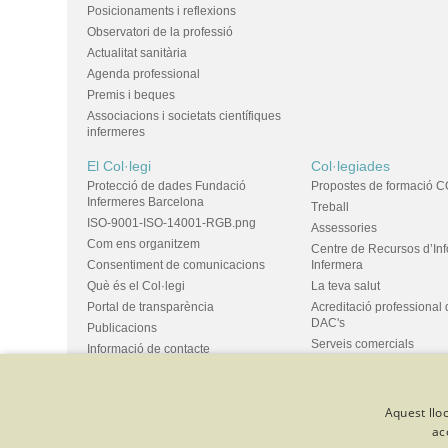
Posicionaments i reflexions
Observatori de la professió
Actualitat sanitària
Agenda professional
Premis i beques
Associacions i societats científiques
infermeres
El Col·legi
Col·legiades
Protecció de dades Fundació
Propostes de formació C
Infermeres Barcelona
Treball
ISO-9001-ISO-14001-RGB.png
Assessories
Com ens organitzem
Centre de Recursos d’In
Consentiment de comunicacions
Infermera
Què és el Col·legi
La teva salut
Portal de transparència
Acreditació professional 
DAC's
Publicacions
Serveis comercials
Informació de contacte
Ús d'espais i propostes
Bústia de suggeriments
Grups
Aquest lloc
ac
© Col·legi Oficial Infermeres i Infermers de Barcelona
Criteris de 