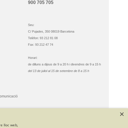
900 705 705
Seu:
C/ Pujades, 350 08019 Barcelona
Telèfon: 93 212 81 08
Fax: 93 212 47 74
Horari:
de dilluns a dijous de 9 a 20 h i divendres de 9 a 15 h
del 13 de juliol al 15 de setembre de 8 a 15 h
comunicació
×
re lloc web,