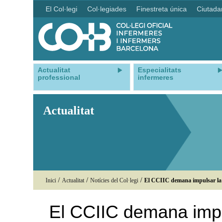
El Col·legi
Col·legiades
Finestreta única
Ciutada
Actualitat
Especialitats
professional
infermeres
Actualitat
/
/
/
Inici
Actualitat
Notícies del Col·legi
El CCIIC demana impulsar la in
El CCIIC demana impul