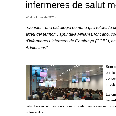
infermeres de salut men
20 d’octubre de
2025
"Construir una estratègia comuna que reforci la pre
arreu del territori", apuntava Miriam Broncano, c
d'Infermeres i Infermers de Catalunya (CCIIC), en
Addiccions".
Sota e
en ple
consen
impuls
La jor
haver-h
dels drets en el marc dels nous models i les noves estructur
vulnerabilitat.