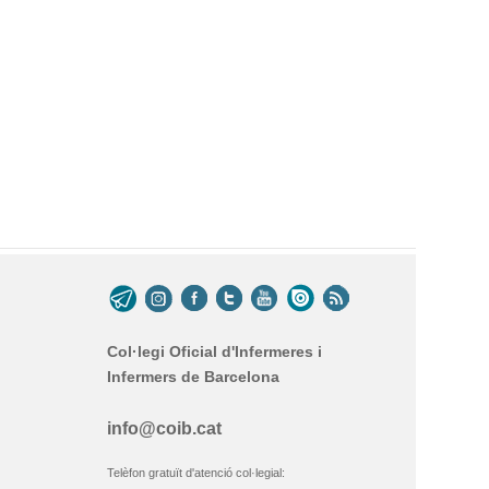
Col·legi Oficial d'Infermeres i
Infermers de Barcelona
info@coib.cat
Telèfon gratuït d'atenció col·legial: