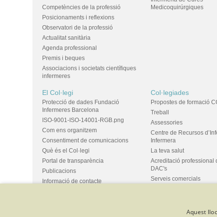
Competències de la professió
Medicoquirúrgiques
Posicionaments i reflexions
Observatori de la professió
Actualitat sanitària
Agenda professional
Premis i beques
Associacions i societats científiques
infermeres
El Col·legi
Col·legiades
Protecció de dades Fundació
Propostes de formació C
Infermeres Barcelona
Treball
ISO-9001-ISO-14001-RGB.png
Assessories
Com ens organitzem
Centre de Recursos d’In
Consentiment de comunicacions
Infermera
Què és el Col·legi
La teva salut
Portal de transparència
Acreditació professional 
DAC's
Publicacions
Serveis comercials
Informació de contacte
Ús d'espais i propostes
Bústia de suggeriments
Grups
Aquest lloc