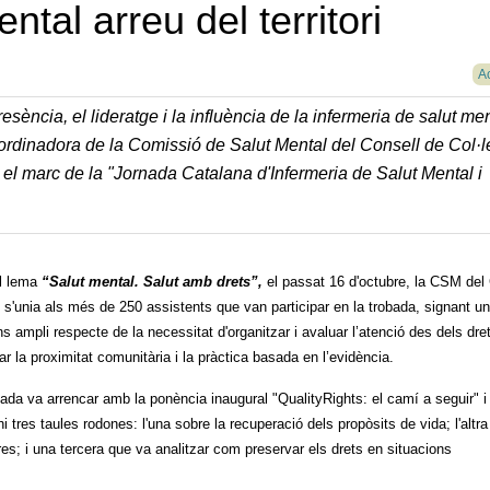
tal arreu del territori
Ac
sència, el lideratge i la influència de la infermeria de salut me
oordinadora de la Comissió de Salut Mental del Consell de Col·l
 el marc de la "Jornada Catalana d'Infermeria de Salut Mental i
l lema
“Salut mental. Salut amb drets”,
el passat 16 d'octubre, la CSM del
, s'unia als més de 250 assistents que van participar en la trobada, signant un
s ampli respecte de la necessitat d'organitzar i avaluar l’atenció des dels dre
ar la proximitat comunitària i la pràctica basada en l’evidència.
nada va arrencar amb la ponència inaugural "QualityRights: el camí a seguir" i
i tres taules rodones: l'una sobre la recuperació dels propòsits de vida; l'altra
es; i una tercera que va analitzar com preservar els drets en situacions