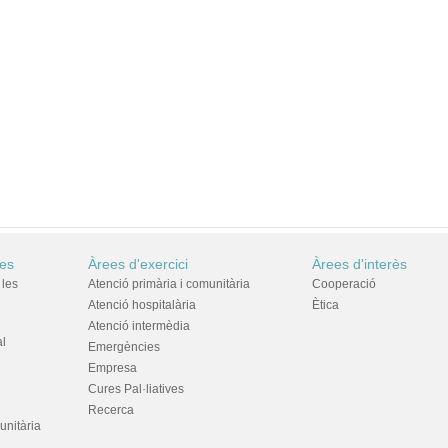
res
Àrees d'exercici
Àrees d'interès
 les
Atenció primària i comunitària
Cooperació
Atenció hospitalària
Ètica
Atenció intermèdia
al
Emergències
Empresa
Cures Pal·liatives
Recerca
unitària