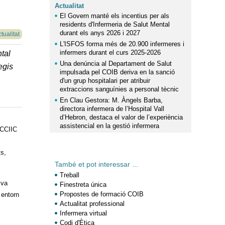
Actualitat
El Govern manté els incentius per als
residents d'Infermeria de Salut Mental
durant els anys 2026 i 2027
tualitat
L'ISFOS forma més de 20.900 infermeres i
infermers durant el curs 2025-2026
ntal
Una denúncia al Departament de Salut
egis
impulsada pel COIB deriva en la sanció
d'un grup hospitalari per atribuir
extraccions sanguínies a personal tècnic
En Clau Gestora: M. Àngels Barba,
directora infermera de l’Hospital Vall
d’Hebron, destaca el valor de l’experiència
assistencial en la gestió infermera
 CCIIC
ts,
També et pot interessar ...
Treball
 va
Finestreta única
Propostes de formació COIB
 entorn
Actualitat professional
Infermera virtual
Codi d'Ètica