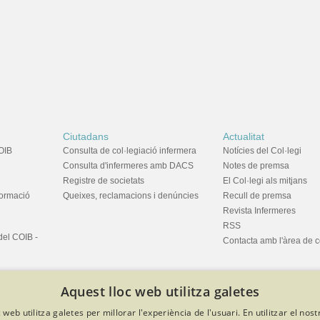
Ciutadans
Actualitat
OIB
Consulta de col·legiació infermera
Notícies del Col·legi
Consulta d'infermeres amb DACS
Notes de premsa
Registre de societats
El Col·legi als mitjans
formació
Queixes, reclamacions i denúncies
Recull de premsa
Revista Infermeres
RSS
del COIB -
Contacta amb l'àrea de 
Aquest lloc web utilitza galetes
 web utilitza galetes per millorar l'experiència de l'usuari. En utilitzar el nost