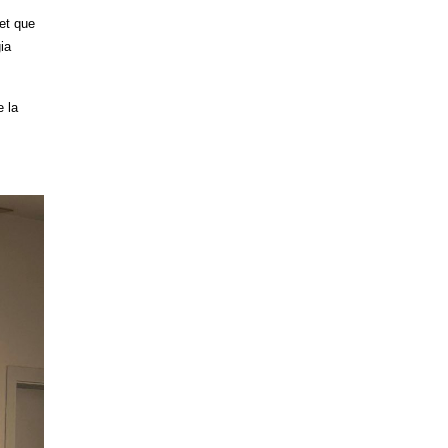
et que
ia
e la