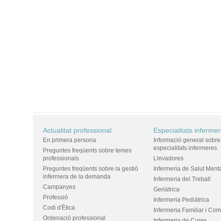
Actualitat professional
Especialitats inferme
En primera persona
Informació general sobre
especialitats infermeres
Preguntes freqüents sobre temes
professionals
Llevadores
Preguntes freqüents sobre la gestió
Infermeria de Salut Ment
infermera de la demanda
Infermeria del Treball
Campanyes
Geriàtrica
Professió
Infermeria Pediàtrica
Codi d'Ètica
Infermeria Familiar i Com
Ordenació professional
Infermeria de Cures