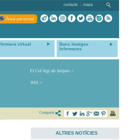
contacte
mapa
Àrea personal
nfermera virtual
Banc Imatges
Infermeres
El Col·legi als mitjans
RSS
Compartir
ALTRES NOTÍCIES