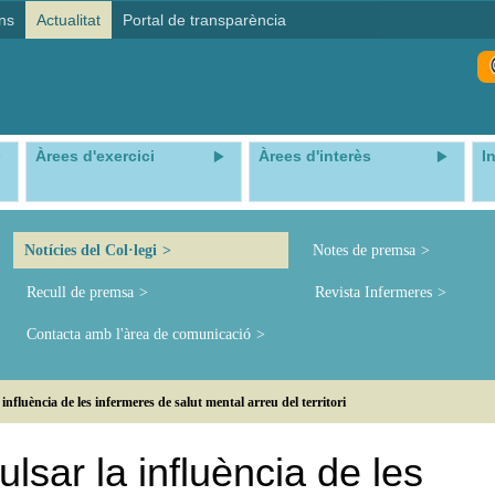
ns
Actualitat
Portal de transparència
Àrees d'exercici
Àrees d'interès
I
Notícies del Col·legi
Notes de premsa
Recull de premsa
Revista Infermeres
Contacta amb l'àrea de comunicació
fluència de les infermeres de salut mental arreu del territori
sar la influència de les