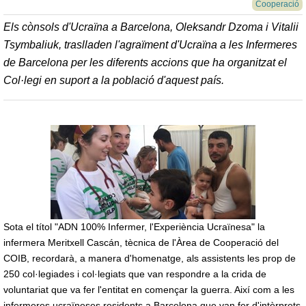
Cooperació
Els cònsols d'Ucraïna a Barcelona, Oleksandr Dzoma i Vitalii
Tsymbaliuk, traslladen l'agraïment d'Ucraïna a les Infermeres
de Barcelona per les diferents accions que ha organitzat el
Col·legi en suport a la població d'aquest país.
Sota el títol "ADN 100% Infermer, l'Experiència Ucraïnesa" la
infermera Meritxell Cascán, tècnica de l'Àrea de Cooperació del
COIB, recordarà, a manera d'homenatge, als assistents les prop de
250 col·legiades i col·legiats que van respondre a la crida de
voluntariat que va fer l'entitat en començar la guerra. Així com a les
infermeres ucraïneses residents a Barcelona que van fer d'intèrprets