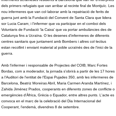
dels primers refugiats que van arribar al recinte firal de Montjuïc. Les
nou infermeres que van col·laborar amb la repatriació de ferits de
guerra junt amb la Fundació del Convent de Santa Clara que lidera
sor Lucia Caram; i l'infermer que va participar en el comboi dels
Voluntaris de Fundació 'la Caixa' que va portar ambulàncies des de
Catalunya fins a Ucraïna. O les desenes d'infermeres de diferents
centres sanitaris que juntament amb Bombers i altres col·lectius
estan recollint i enviant material al poble ucraïnès des de l'inici de la
guerra.
Amb l'infermer i responsable de Projectes del COIB; Marc Fortes
Bordas, com a moderador, la jornada s'obrirà a partir de les 17 hores
a l'Auditori de l'entitat de l'Espai Pujades 350, amb les infermeres de
Barcelona, Beatriz Moreiras Abril, Maria Carmen Aranda Martínez, i
Zahida Jiménez Prados, cooperants en diferents zones de conflicte o
emergències d'Àfrica, Grècia o Equador, entre altres punts. L'acte es
convoca en el marc de la celebració del Dia Internacional del
Cooperant, l'endemà, divendres 8 de setembre.