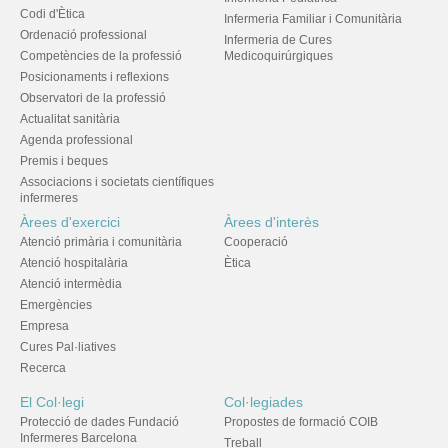
Codi d'Ètica
Infermeria Familiar i Comunitària
Ordenació professional
Infermeria de Cures
Competències de la professió
Medicoquirúrgiques
Posicionaments i reflexions
Observatori de la professió
Actualitat sanitària
Agenda professional
Premis i beques
Associacions i societats científiques
infermeres
Àrees d'exercici
Àrees d'interès
Atenció primària i comunitària
Cooperació
Atenció hospitalària
Ètica
Atenció intermèdia
Emergències
Empresa
Cures Pal·liatives
Recerca
El Col·legi
Col·legiades
Protecció de dades Fundació
Propostes de formació COIB
Infermeres Barcelona
Treball