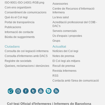
ISO-9001-ISO-14001-RGB.png
Assessories
Com ens organitzem
Centre de Recursos d’Informació
Consentiment de comunicacions
Infermera
Què és el Col·legi
La teva salut
Portal de transparència
Acreditació professional del COIB -
DAC's
Publicacions
Serveis comercials
Informació de contacte
Ús d'espais i propostes
Bústia de suggeriments
Grups
Ciutadans
Actualitat
Consulta de col·legiació infermera
Notícies del Col·legi
Consulta d'infermeres amb DACS
Notes de premsa
Registre de societats
El Col·legi als mitjans
Queixes, reclamacions i denúncies
Recull de premsa
Revista Infermeres
RSS
Contacta amb l'àrea de comunicació
Col·legi Oficial d'Infermeres i Infermers de Barcelona