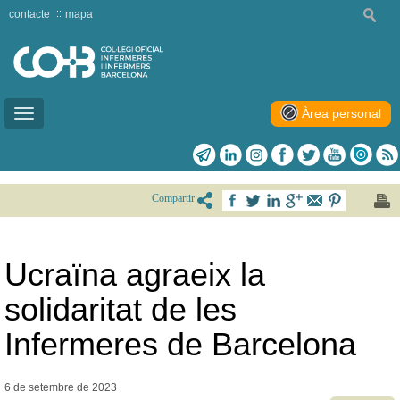
contacte
mapa
Àrea personal
Toggle
navigation
Compartir
Ucraïna agraeix la
solidaritat de les
Infermeres de Barcelona
6 de setembre de
2023