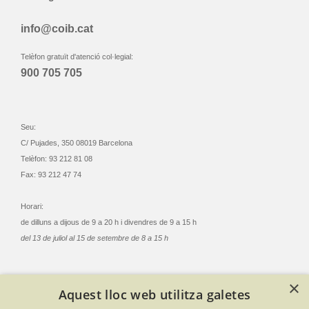
info@coib.cat
Telèfon gratuït d'atenció col·legial:
900 705 705
Seu:
C/ Pujades, 350 08019 Barcelona
Telèfon: 93 212 81 08
Fax: 93 212 47 74
Horari:
de dilluns a dijous de 9 a 20 h i divendres de 9 a 15 h
del 13 de juliol al 15 de setembre de 8 a 15 h
×
Aquest lloc web utilitza galetes