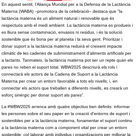
En aquest sentit, l'Aliança Mundial per a la Defensa de la Lactància
Materna (WABA) –promotora de la celebració– destaca que "la
lactància materna és un aliment natural i renovable que és
respectuós amb el medi ambient. La lactància materna es produeix i
es lliura sense contaminació, envasos ni residus, i és la solució
sostenible que és bona per al planeta i la seva gent. Prioritzar i
donar suport a la lactància materna reduirà el creixent impacte
climàtic de les cadenes de subministrament d'aliments artificials per
a lactants. Tanmateix, la lactància materna pot ser un repte quan els
pares no reben el suport total. WBW2025 descriurà els rols i
connectarà els actors de la Cadena de Suport a la Lactància
Materna per crear un entorn favorable a tots els nivells; i, en
connectar els actors que treballen a diferents nivells, es crearà un
esforç sinèrgic per donar suport als pares".
La #WBW2025 arrenca amb quatre objectius ben definits: informar
les persones sobre el seu paper en la creació d'entorns de suport i
sostenibles per a la lactància materna; fonamentar el suport continu
a la lactància materna com a component vital per crear un entorn
sostenible; col·laborar amb individus i organitzacions per millorar la