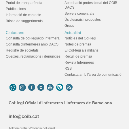
Portal de transparència
Acreditació professional del COIB -
DAC's
Publicacions
Serveis comercials
Informació de contacte
Ús d'espais i propostes
Bústia de suggeriments
Grups
Ciutadans
Actualitat
Consulta de col·legiació infermera
Notícies del Col·legi
Consulta d'infermeres amb DACS
Notes de premsa
Registre de societats
El Col·legi als mitjans
Queixes, reclamacions i denúncies
Recull de premsa
Revista Infermeres
RSS
Contacta amb l'àrea de comunicació
Col·legi Oficial d'Infermeres i Infermers de Barcelona
info@coib.cat
Telèfon gratuït d'atenció col·legial: