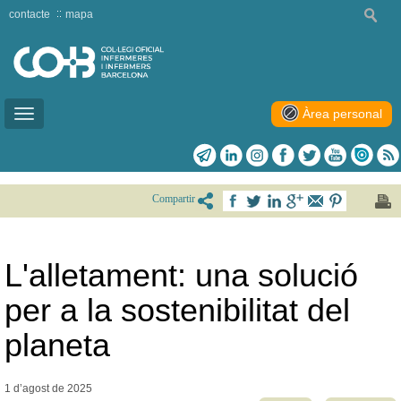
contacte
mapa
Àrea personal
Toggle
navigation
Compartir
L'alletament: una solució
per a la sostenibilitat del
planeta
1 d’agost de
2025