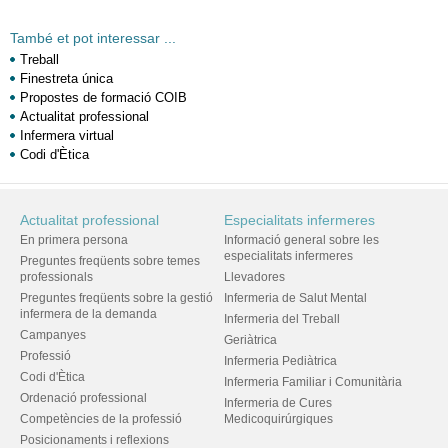
També et pot interessar ...
Treball
Finestreta única
Propostes de formació COIB
Actualitat professional
Infermera virtual
Codi d'Ètica
Actualitat professional
Especialitats infermeres
En primera persona
Informació general sobre les
especialitats infermeres
Preguntes freqüents sobre temes
professionals
Llevadores
Preguntes freqüents sobre la gestió
Infermeria de Salut Mental
infermera de la demanda
Infermeria del Treball
Campanyes
Geriàtrica
Professió
Infermeria Pediàtrica
Codi d'Ètica
Infermeria Familiar i Comunitària
Ordenació professional
Infermeria de Cures
Competències de la professió
Medicoquirúrgiques
Posicionaments i reflexions