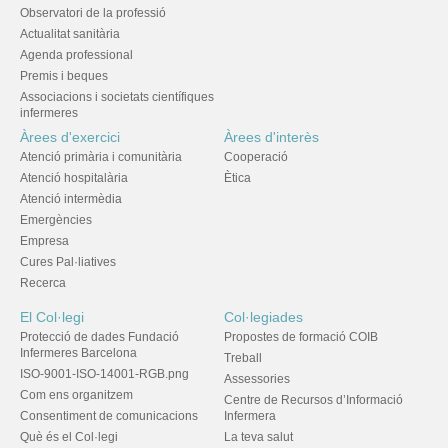
Observatori de la professió
Actualitat sanitària
Agenda professional
Premis i beques
Associacions i societats científiques
infermeres
Àrees d'exercici
Àrees d'interès
Atenció primària i comunitària
Cooperació
Atenció hospitalària
Ètica
Atenció intermèdia
Emergències
Empresa
Cures Pal·liatives
Recerca
El Col·legi
Col·legiades
Protecció de dades Fundació
Propostes de formació COIB
Infermeres Barcelona
Treball
ISO-9001-ISO-14001-RGB.png
Assessories
Com ens organitzem
Centre de Recursos d’Informació
Consentiment de comunicacions
Infermera
Què és el Col·legi
La teva salut