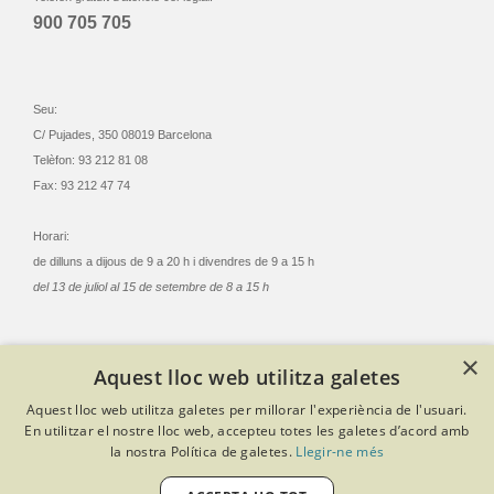
900 705 705
Seu:
C/ Pujades, 350 08019 Barcelona
Telèfon: 93 212 81 08
Fax: 93 212 47 74
Horari:
de dilluns a dijous de 9 a 20 h i divendres de 9 a 15 h
del 13 de juliol al 15 de setembre de 8 a 15 h
×
Aquest lloc web utilitza galetes
© Col·legi Oficial Infermeres i Infermers de Barcelona
Aquest lloc web utilitza galetes per millorar l'experiència de l'usuari.
Criteris de privacitat
Política de cookies
Avís legal
En utilitzar el nostre lloc web, accepteu totes les galetes d’acord amb
Política de protecció de dades
Política de qualitat
la nostra Política de galetes.
Llegir-ne més
Canal de denúncies
Desenvolupat amb Softeng Portal Builder