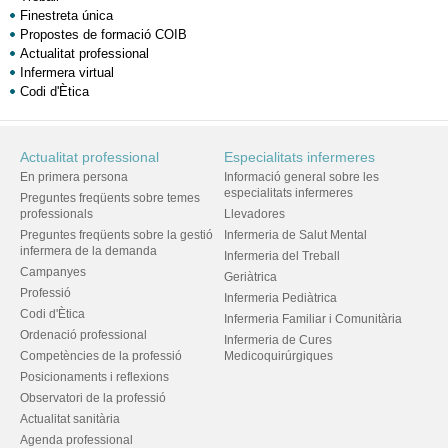
Finestreta única
Propostes de formació COIB
Actualitat professional
Infermera virtual
Codi d'Ètica
Actualitat professional
Especialitats infermeres
En primera persona
Informació general sobre les
especialitats infermeres
Preguntes freqüents sobre temes
professionals
Llevadores
Preguntes freqüents sobre la gestió
Infermeria de Salut Mental
infermera de la demanda
Infermeria del Treball
Campanyes
Geriàtrica
Professió
Infermeria Pediàtrica
Codi d'Ètica
Infermeria Familiar i Comunitària
Ordenació professional
Infermeria de Cures
Competències de la professió
Medicoquirúrgiques
Posicionaments i reflexions
Observatori de la professió
Actualitat sanitària
Agenda professional