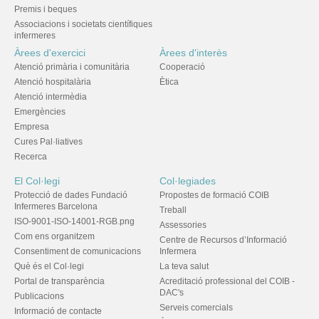
Premis i beques
Associacions i societats científiques
infermeres
Àrees d'exercici
Àrees d'interès
Atenció primària i comunitària
Cooperació
Atenció hospitalària
Ètica
Atenció intermèdia
Emergències
Empresa
Cures Pal·liatives
Recerca
El Col·legi
Col·legiades
Protecció de dades Fundació
Propostes de formació COIB
Infermeres Barcelona
Treball
ISO-9001-ISO-14001-RGB.png
Assessories
Com ens organitzem
Centre de Recursos d’Informació
Consentiment de comunicacions
Infermera
Què és el Col·legi
La teva salut
Portal de transparència
Acreditació professional del COIB -
DAC's
Publicacions
Serveis comercials
Informació de contacte