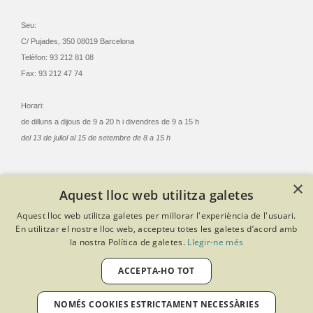
Seu:
C/ Pujades, 350 08019 Barcelona
Telèfon: 93 212 81 08
Fax: 93 212 47 74
Horari:
de dilluns a dijous de 9 a 20 h i divendres de 9 a 15 h
del 13 de juliol al 15 de setembre de 8 a 15 h
×
Aquest lloc web utilitza galetes
© Col·legi Oficial Infermeres i Infermers de Barcelona
Aquest lloc web utilitza galetes per millorar l'experiència de l'usuari.
Criteris de privacitat
Política de cookies
Avís legal
En utilitzar el nostre lloc web, accepteu totes les galetes d’acord amb
Política de protecció de dades
Política de qualitat
la nostra Política de galetes.
Llegir-ne més
Canal de denúncies
Desenvolupat amb Softeng Portal Builder
ACCEPTA-HO TOT
NOMÉS COOKIES ESTRICTAMENT NECESSÀRIES