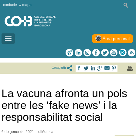
contacte
mapa
Àrea personal
Toggle
navigation
Compartir
La vacuna afronta un pols
entre les ‘fake news’ i la
responsabilitat social
6 de gener de
2021
-
elMon.cat