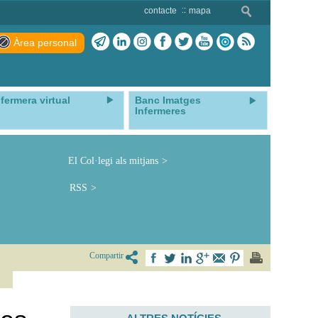
contacte
mapa
Àrea personal
nfermera virtual
Banc Imatges
Infermeres
El Col·legi als mitjans
RSS
Compartir