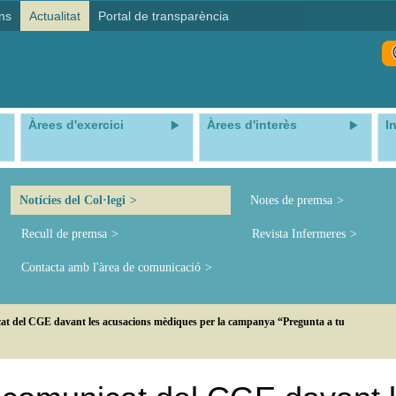
ns
Actualitat
Portal de transparència
Àrees d'exercici
Àrees d'interès
I
Notícies del Col·legi
Notes de premsa
Recull de premsa
Revista Infermeres
Contacta amb l'àrea de comunicació
cat del CGE davant les acusacions mèdiques per la campanya “Pregunta a tu