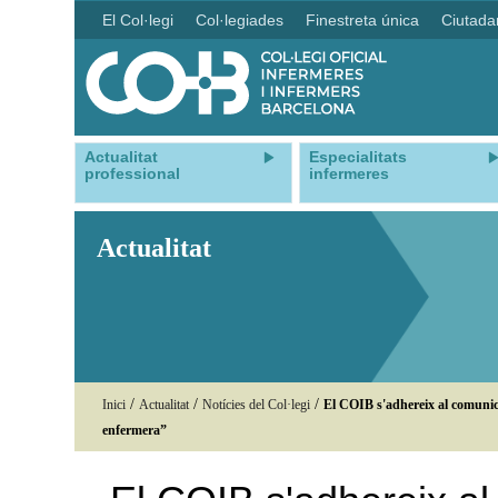
El Col·legi
Col·legiades
Finestreta única
Ciutada
Actualitat
Especialitats
professional
infermeres
Actualitat
/
/
/
Inici
Actualitat
Notícies del Col·legi
El COIB s'adhereix al comuni
enfermera”