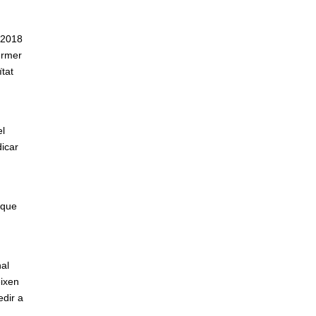
/2018
ermer
ïtat
el
dicar
 que
al
eixen
edir a