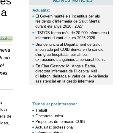
les
ALTRES NOTÍCIES
 a
Actualitat
El Govern manté els incentius per als
residents d'Infermeria de Salut Mental
durant els anys 2026 i 2027
L'ISFOS forma més de 20.900 infermeres i
infermers durant el curs 2025-2026
tualitat
Una denúncia al Departament de Salut
impulsada pel COIB deriva en la sanció
meria
d'un grup hospitalari per atribuir
lació
extraccions sanguínies a personal tècnic
el
En Clau Gestora: M. Àngels Barba,
directora infermera de l’Hospital Vall
ines,
d’Hebron, destaca el valor de l’experiència
assistencial en la gestió infermera
la
També et pot interessar ...
ut i
Treball
ells de
Finestreta única
Propostes de formació COIB
ides,
Actualitat professional
Infermera virtual