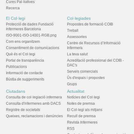
Cures Pal·liatives
Recerca
El Col·legi
Col·legiades
Protecció de dades Fundació
Propostes de formació COIB
Infermeres Barcelona
Treball
ISO-9001-ISO-14001-RGB.png
Assessories
Com ens organitzem
Centre de Recursos d’Informació
Consentiment de comunicacions
Infermera
Què és el Col·legi
La teva salut
Portal de transparència
Acreditació professional del COIB -
DAC's
Publicacions
Serveis comercials
Informació de contacte
Ús d'espais i propostes
Bústia de suggeriments
Grups
Ciutadans
Actualitat
Consulta de col·legiació infermera
Notícies del Col·legi
Consulta d'infermeres amb DACS
Notes de premsa
Registre de societats
El Col·legi als mitjans
Queixes, reclamacions i denúncies
Recull de premsa
Revista Infermeres
RSS