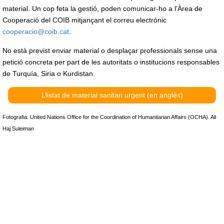
material. Un cop feta la gestió, poden comunicar-ho a l’Àrea de
Cooperació del COIB mitjançant el correu electrònic
cooperacio@coib.cat
.
No està previst enviar material o desplaçar professionals sense una
petició concreta per part de les autoritats o institucions responsables
de Turquía, Siria o Kurdistan.
Llistat de material sanitari urgent (en anglès)
Fotografia: United Nations Office for the Coordination of Humanitarian Affairs (OCHA). Ali
Haj Suleiman