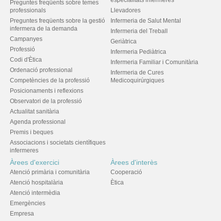
especialitats infermeres
Preguntes freqüents sobre temes
professionals
Llevadores
Preguntes freqüents sobre la gestió
Infermeria de Salut Mental
infermera de la demanda
Infermeria del Treball
Campanyes
Geriàtrica
Professió
Infermeria Pediàtrica
Codi d'Ètica
Infermeria Familiar i Comunitària
Ordenació professional
Infermeria de Cures
Competències de la professió
Medicoquirúrgiques
Posicionaments i reflexions
Observatori de la professió
Actualitat sanitària
Agenda professional
Premis i beques
Associacions i societats científiques
infermeres
Àrees d'exercici
Àrees d'interès
Atenció primària i comunitària
Cooperació
Atenció hospitalària
Ètica
Atenció intermèdia
Emergències
Empresa