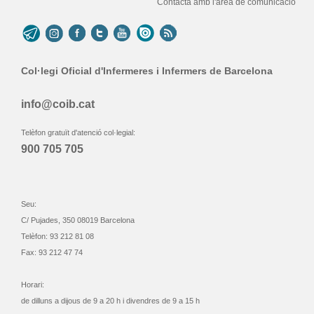
Contacta amb l'àrea de comunicació
Col·legi Oficial d'Infermeres i Infermers de Barcelona
info@coib.cat
Telèfon gratuït d'atenció col·legial:
900 705 705
Seu:
C/ Pujades, 350 08019 Barcelona
Telèfon: 93 212 81 08
Fax: 93 212 47 74
Horari:
de dilluns a dijous de 9 a 20 h i divendres de 9 a 15 h