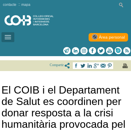
contacte
mapa
Àrea personal
Toggle
navigation
Compartir
El COIB i el Departament
de Salut es coordinen per
donar resposta a la crisi
humanitària provocada pel