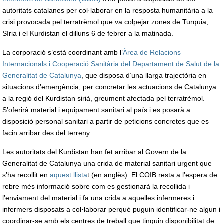
autoritats catalanes per col·laborar en la resposta humanitària a la
crisi provocada pel terratrèmol que va colpejar zones de Turquia,
Síria i el Kurdistan el dilluns 6 de febrer a la matinada.
La corporació s’està coordinant amb l’
Àrea de Relacions
Internacionals i Cooperació Sanitària del Departament de Salut de la
Generalitat de Catalunya
, que disposa d’una llarga trajectòria en
situacions d’emergència, per concretar les actuacions de Catalunya
a la regió del Kurdistan sirià, greument afectada pel terratrèmol.
S’oferirà material i equipament sanitari al país i es posarà a
disposició personal sanitari a partir de peticions concretes que es
facin arribar des del terreny.
Les autoritats del Kurdistan han fet arribar al Govern de la
Generalitat de Catalunya una crida de material sanitari urgent que
s’ha recollit en
aquest llista
t (en anglès). El COIB resta a l’espera de
rebre més informació sobre com es gestionarà la recollida i
l’enviament del material i fa una crida a aquelles infermeres i
infermers disposats a col·laborar perquè puguin identificar-ne algun i
coordinar-se amb els centres de treball que tinguin disponibilitat de