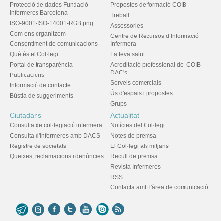
Protecció de dades Fundació
Propostes de formació COIB
Infermeres Barcelona
Treball
ISO-9001-ISO-14001-RGB.png
Assessories
Com ens organitzem
Centre de Recursos d’Informació
Consentiment de comunicacions
Infermera
Què és el Col·legi
La teva salut
Portal de transparència
Acreditació professional del COIB -
DAC's
Publicacions
Serveis comercials
Informació de contacte
Ús d'espais i propostes
Bústia de suggeriments
Grups
Ciutadans
Actualitat
Consulta de col·legiació infermera
Notícies del Col·legi
Consulta d'infermeres amb DACS
Notes de premsa
Registre de societats
El Col·legi als mitjans
Queixes, reclamacions i denúncies
Recull de premsa
Revista Infermeres
RSS
Contacta amb l'àrea de comunicació