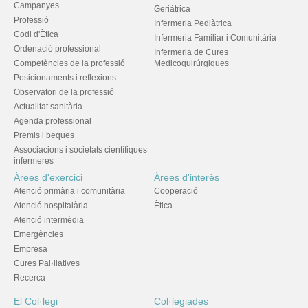
Campanyes
Geriàtrica
Professió
Infermeria Pediàtrica
Codi d'Ètica
Infermeria Familiar i Comunitària
Ordenació professional
Infermeria de Cures
Competències de la professió
Medicoquirúrgiques
Posicionaments i reflexions
Observatori de la professió
Actualitat sanitària
Agenda professional
Premis i beques
Associacions i societats científiques
infermeres
Àrees d'exercici
Àrees d'interès
Atenció primària i comunitària
Cooperació
Atenció hospitalària
Ètica
Atenció intermèdia
Emergències
Empresa
Cures Pal·liatives
Recerca
El Col·legi
Col·legiades