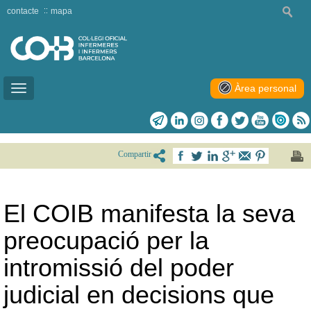
contacte
mapa
Àrea personal
Toggle
navigation
Compartir
El COIB manifesta la seva
preocupació per la
intromissió del poder
judicial en decisions que