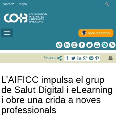
contacte
mapa
Àrea personal
Toggle
navigation
Compartir
L’AIFICC impulsa el grup
de Salut Digital i eLearning
i obre una crida a noves
professionals