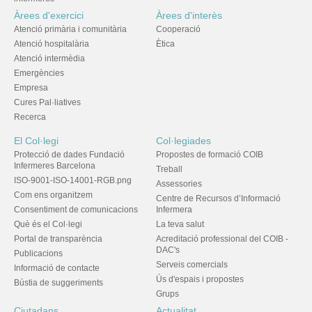
Àrees d'exercici
Àrees d'interès
Atenció primària i comunitària
Cooperació
Atenció hospitalària
Ètica
Atenció intermèdia
Emergències
Empresa
Cures Pal·liatives
Recerca
El Col·legi
Col·legiades
Protecció de dades Fundació
Propostes de formació COIB
Infermeres Barcelona
Treball
ISO-9001-ISO-14001-RGB.png
Assessories
Com ens organitzem
Centre de Recursos d’Informació
Consentiment de comunicacions
Infermera
Què és el Col·legi
La teva salut
Portal de transparència
Acreditació professional del COIB -
DAC's
Publicacions
Serveis comercials
Informació de contacte
Ús d'espais i propostes
Bústia de suggeriments
Grups
Ciutadans
Actualitat