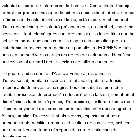
voluntat d’incorporar infermeres de Familiar i Comunitària. L’equip,
format per professionals que detecten la necessitat de dedicar temps
a l’impuls de la salut digital al col·lectiu, està elaborant el material
d’un curs en línia que s’oferirà pròximament i, en paral·lel, imparteix
sessions —tant telemàtiques com presencials— a les entitats que ho
sol·liciten sobre qüestions com l’ús d’apps a la consulta i per a la
ciutadania, la relació entre pediatria i pantalles o l’ECP/HES. A més,
posa en marxa diversos projectes de recerca orientats a identificar
necessitats al territori i definir accions de millora concretes.
El grup reivindica que, en l’Atenció Primària, els principis
d’universalitat, equitat i eficiència han d’anar lligats a l’adopció
responsable de noves tecnologies. Les eines digitals permeten
facilitar processos de promoció i educació per a la salut, contribuir al
diagnòstic i a la detecció precoç d’alteracions, i millorar el seguiment
i l’acompanyament de persones amb malalties cròniques o agudes.
Alhora, amplien l’accessibilitat als serveis, especialment per a
persones amb mobilitat reduïda o dificultats de conciliació, així com
per a aquelles que tenen càrregues de cura o limitacions de
desplaçament.