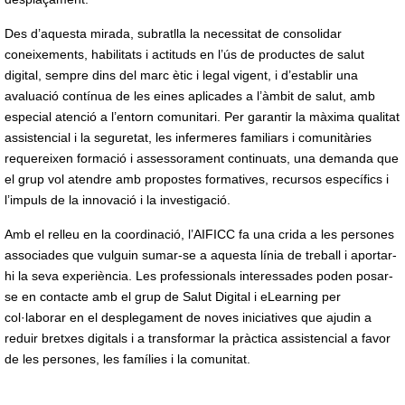
Des d’aquesta mirada, subratlla la necessitat de consolidar
coneixements, habilitats i actituds en l’ús de productes de salut
digital, sempre dins del marc ètic i legal vigent, i d’establir una
avaluació contínua de les eines aplicades a l’àmbit de salut, amb
especial atenció a l’entorn comunitari. Per garantir la màxima qualitat
assistencial i la seguretat, les infermeres familiars i comunitàries
requereixen formació i assessorament continuats, una demanda que
el grup vol atendre amb propostes formatives, recursos específics i
l’impuls de la innovació i la investigació.
Amb el relleu en la coordinació, l’AIFICC fa una crida a les persones
associades que vulguin sumar-se a aquesta línia de treball i aportar-
hi la seva experiència. Les professionals interessades poden posar-
se en contacte amb el grup de Salut Digital i eLearning per
col·laborar en el desplegament de noves iniciatives que ajudin a
reduir bretxes digitals i a transformar la pràctica assistencial a favor
de les persones, les famílies i la comunitat.