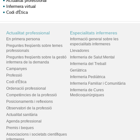
Actualitat professional
Infermera virtual
Codi d'Ètica
Actualitat professional
Especialitats infermeres
En primera persona
Informació general sobre les
especialitats infermeres
Preguntes freqüents sobre temes
professionals
Llevadores
Preguntes freqüents sobre la gestió
Infermeria de Salut Mental
infermera de la demanda
Infermeria del Treball
Campanyes
Geriàtrica
Professió
Infermeria Pediàtrica
Codi d'Ètica
Infermeria Familiar i Comunitària
Ordenació professional
Infermeria de Cures
Competències de la professió
Medicoquirúrgiques
Posicionaments i reflexions
Observatori de la professió
Actualitat sanitària
Agenda professional
Premis i beques
Associacions i societats científiques
infermeres