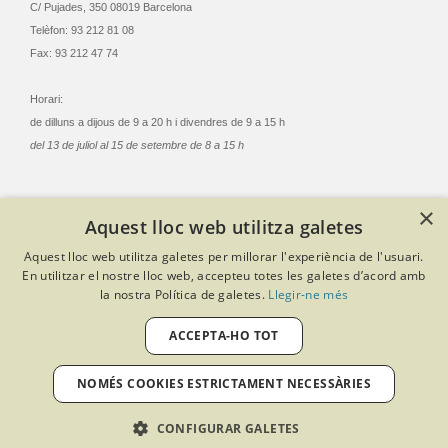
C/ Pujades, 350 08019 Barcelona
Telèfon: 93 212 81 08
Fax: 93 212 47 74
Horari:
de dilluns a dijous de 9 a 20 h i divendres de 9 a 15 h
del 13 de juliol al 15 de setembre de 8 a 15 h
×
Aquest lloc web utilitza galetes
© Col·legi Oficial Infermeres i Infermers de Barcelona
Aquest lloc web utilitza galetes per millorar l'experiència de l'usuari.
Criteris de privacitat
Política de cookies
Avís legal
En utilitzar el nostre lloc web, accepteu totes les galetes d’acord amb
Política de protecció de dades
Política de qualitat
la nostra Política de galetes.
Llegir-ne més
Canal de denúncies
Desenvolupat amb Softeng Portal Builder
ACCEPTA-HO TOT
NOMÉS COOKIES ESTRICTAMENT NECESSÀRIES
CONFIGURAR GALETES