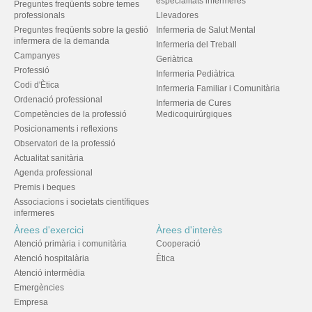
especialitats infermeres
Preguntes freqüents sobre temes
professionals
Llevadores
Preguntes freqüents sobre la gestió
Infermeria de Salut Mental
infermera de la demanda
Infermeria del Treball
Campanyes
Geriàtrica
Professió
Infermeria Pediàtrica
Codi d'Ètica
Infermeria Familiar i Comunitària
Ordenació professional
Infermeria de Cures
Competències de la professió
Medicoquirúrgiques
Posicionaments i reflexions
Observatori de la professió
Actualitat sanitària
Agenda professional
Premis i beques
Associacions i societats científiques
infermeres
Àrees d'exercici
Àrees d'interès
Atenció primària i comunitària
Cooperació
Atenció hospitalària
Ètica
Atenció intermèdia
Emergències
Empresa