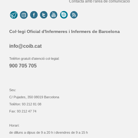
Contacta amb l'àrea de comunicació
Col·legi Oficial d'Infermeres i Infermers de Barcelona
info@coib.cat
Telèfon gratuït d'atenció col·legial:
900 705 705
Seu:
C/ Pujades, 350 08019 Barcelona
Telèfon: 93 212 81 08
Fax: 93 212 47 74
Horari:
de dilluns a dijous de 9 a 20 h i divendres de 9 a 15 h