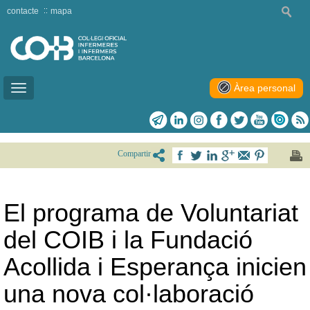
contacte
mapa
Àrea personal
Toggle
navigation
Compartir
El programa de Voluntariat
del COIB i la Fundació
Acollida i Esperança inicien
una nova col·laboració