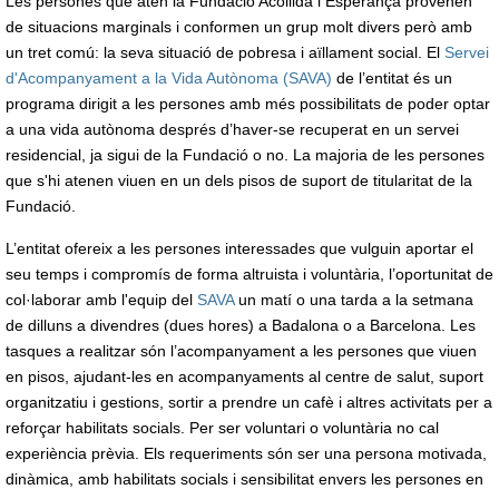
Les persones que atén la Fundació Acollida i Esperança provenen
de situacions marginals i conformen un grup molt divers però amb
un tret comú: la seva situació de pobresa i aïllament social. El
Servei
d'Acompanyament a la Vida Autònoma (SAVA)
de l’entitat és un
programa dirigit a les persones amb més possibilitats de poder optar
a una vida autònoma després d’haver-se recuperat en un servei
residencial, ja sigui de la Fundació o no. La majoria de les persones
que s'hi atenen viuen en un dels pisos de suport de titularitat de la
Fundació.
L’entitat ofereix a les persones interessades que vulguin aportar el
seu temps i compromís de forma altruista i voluntària, l’oportunitat de
col·laborar amb l'equip del
SAVA
un matí o una tarda a la setmana
de dilluns a divendres (dues hores) a Badalona o a Barcelona. Les
tasques a realitzar són l’acompanyament a les persones que viuen
en pisos, ajudant-les en acompanyaments al centre de salut, suport
organitzatiu i gestions, sortir a prendre un cafè i altres activitats per a
reforçar habilitats socials. Per ser voluntari o voluntària no cal
experiència prèvia. Els requeriments són ser una persona motivada,
dinàmica, amb habilitats socials i sensibilitat envers les persones en