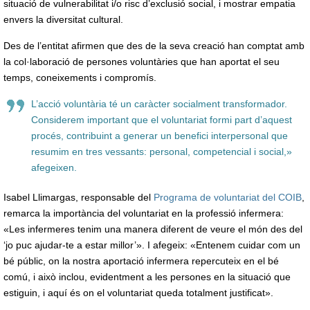
situació de vulnerabilitat i/o risc d’exclusió social, i mostrar empatia
envers la diversitat cultural.
Des de l’entitat afirmen que des de la seva creació han comptat amb
la col·laboració de persones voluntàries que han aportat el seu
temps, coneixements i compromís.
L’acció voluntària té un caràcter socialment transformador.
Considerem important que el voluntariat formi part d’aquest
procés, contribuint a generar un benefici interpersonal que
resumim en tres vessants: personal, competencial i social,»
afegeixen.
Isabel Llimargas, responsable del
Programa de voluntariat del COIB
,
remarca la importància del voluntariat en la professió infermera:
«Les infermeres tenim una manera diferent de veure el món des del
‘jo puc ajudar-te a estar millor’». I afegeix: «Entenem cuidar com un
bé públic, on la nostra aportació infermera repercuteix en el bé
comú, i això inclou, evidentment a les persones en la situació que
estiguin, i aquí és on el voluntariat queda totalment justificat».