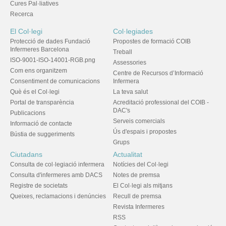
Cures Pal·liatives
Recerca
El Col·legi
Col·legiades
Protecció de dades Fundació
Propostes de formació COIB
Infermeres Barcelona
Treball
ISO-9001-ISO-14001-RGB.png
Assessories
Com ens organitzem
Centre de Recursos d’Informació
Consentiment de comunicacions
Infermera
Què és el Col·legi
La teva salut
Portal de transparència
Acreditació professional del COIB -
DAC's
Publicacions
Serveis comercials
Informació de contacte
Ús d'espais i propostes
Bústia de suggeriments
Grups
Ciutadans
Actualitat
Consulta de col·legiació infermera
Notícies del Col·legi
Consulta d'infermeres amb DACS
Notes de premsa
Registre de societats
El Col·legi als mitjans
Queixes, reclamacions i denúncies
Recull de premsa
Revista Infermeres
RSS