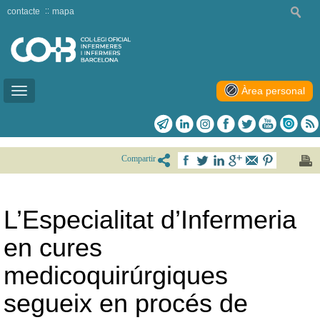
contacte
mapa
Àrea personal
Toggle
navigation
Compartir
L’Especialitat d’Infermeria
en cures
medicoquirúrgiques
segueix en procés de