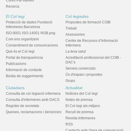
Cures Pal·liatives
Recerca
El Col·legi
Col·legiades
Protecció de dades Fundació
Propostes de formació COIB
Infermeres Barcelona
Treball
ISO-9001-ISO-14001-RGB.png
Assessories
Com ens organitzem
Centre de Recursos d’Informació
Consentiment de comunicacions
Infermera
Què és el Col·legi
La teva salut
Portal de transparència
Acreditació professional del COIB -
DAC's
Publicacions
Serveis comercials
Informació de contacte
Ús d'espais i propostes
Bústia de suggeriments
Grups
Ciutadans
Actualitat
Consulta de col·legiació infermera
Notícies del Col·legi
Consulta d'infermeres amb DACS
Notes de premsa
Registre de societats
El Col·legi als mitjans
Queixes, reclamacions i denúncies
Recull de premsa
Revista Infermeres
RSS
Contacta amb l'àrea de comunicació