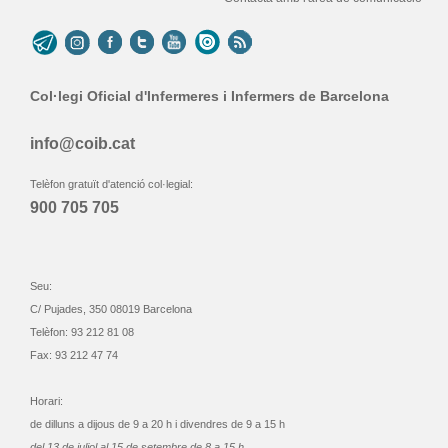
Col·legi Oficial d'Infermeres i Infermers de Barcelona
info@coib.cat
Telèfon gratuït d'atenció col·legial:
900 705 705
Seu:
C/ Pujades, 350 08019 Barcelona
Telèfon: 93 212 81 08
Fax: 93 212 47 74
Horari:
de dilluns a dijous de 9 a 20 h i divendres de 9 a 15 h
del 13 de juliol al 15 de setembre de 8 a 15 h