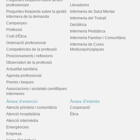
Preguntes freqüents sobre temes
professionals
Llevadores
Preguntes freqüents sobre la gestió
Infermeria de Salut Mental
infermera de la demanda
Infermeria del Treball
Campanyes
Geriàtrica
Professió
Infermeria Pediàtrica
Codi d'Ètica
Infermeria Familiar i Comunitària
Ordenació professional
Infermeria de Cures
Competències de la professió
Medicoquirúrgiques
Posicionaments i reflexions
Observatori de la professió
Actualitat sanitària
Agenda professional
Premis i beques
Associacions i societats científiques
infermeres
Àrees d'exercici
Àrees d'interès
Atenció primària i comunitària
Cooperació
Atenció hospitalària
Ètica
Atenció intermèdia
Emergències
Empresa