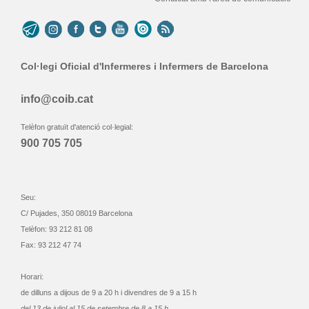
Col·legi Oficial d'Infermeres i Infermers de Barcelona
info@coib.cat
Telèfon gratuït d'atenció col·legial:
900 705 705
Seu:
C/ Pujades, 350 08019 Barcelona
Telèfon: 93 212 81 08
Fax: 93 212 47 74
Horari:
de dilluns a dijous de 9 a 20 h i divendres de 9 a 15 h
del 13 de juliol al 15 de setembre de 8 a 15 h