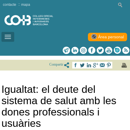
contacte
mapa
Àrea personal
Toggle
navigation
Compartir
Igualtat: el deute del
sistema de salut amb les
dones professionals i
usuàries