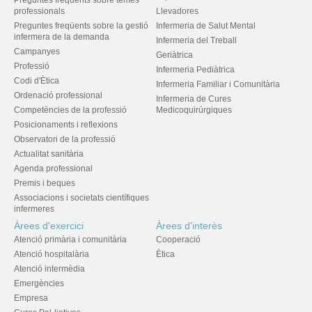
Preguntes freqüents sobre temes
professionals
Llevadores
Preguntes freqüents sobre la gestió
Infermeria de Salut Mental
infermera de la demanda
Infermeria del Treball
Campanyes
Geriàtrica
Professió
Infermeria Pediàtrica
Codi d'Ètica
Infermeria Familiar i Comunitària
Ordenació professional
Infermeria de Cures
Competències de la professió
Medicoquirúrgiques
Posicionaments i reflexions
Observatori de la professió
Actualitat sanitària
Agenda professional
Premis i beques
Associacions i societats científiques
infermeres
Àrees d'exercici
Àrees d'interès
Atenció primària i comunitària
Cooperació
Atenció hospitalària
Ètica
Atenció intermèdia
Emergències
Empresa