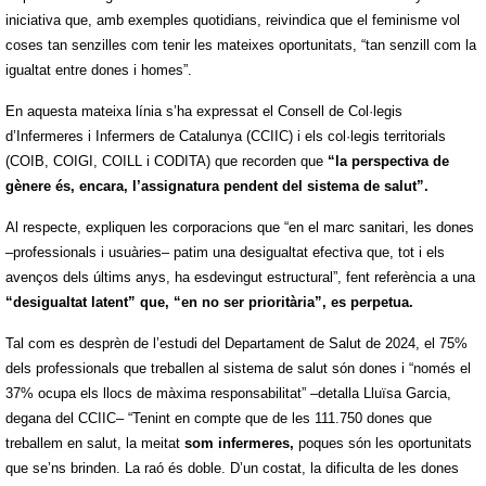
iniciativa que, amb exemples quotidians, reivindica que el feminisme vol
coses tan senzilles com tenir les mateixes oportunitats, “tan senzill com la
igualtat entre dones i homes”.
En aquesta mateixa línia s’ha expressat el Consell de Col·legis
d’Infermeres i Infermers de Catalunya (CCIIC) i els col·legis territorials
(COIB, COIGI, COILL i CODITA) que recorden que
“la perspectiva de
gènere és, encara, l’assignatura pendent del sistema de salut”.
Al respecte, expliquen les corporacions que “en el marc sanitari, les dones
–professionals i usuàries– patim una desigualtat efectiva que, tot i els
avenços dels últims anys, ha esdevingut estructural”, fent referència a una
“desigualtat latent” que, “en no ser prioritària”, es perpetua.
Tal com es desprèn de l’estudi del Departament de Salut de 2024, el 75%
dels professionals que treballen al sistema de salut són dones i “només el
37% ocupa els llocs de màxima responsabilitat” –detalla Lluïsa Garcia,
degana del CCIIC– “Tenint en compte que de les 111.750 dones que
treballem en salut, la meitat
som infermeres,
poques són les oportunitats
que se’ns brinden. La raó és doble. D’un costat, la dificulta de les dones