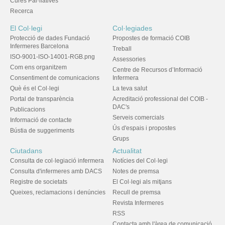
Cures Pal·liatives
Recerca
El Col·legi
Col·legiades
Protecció de dades Fundació
Propostes de formació COIB
Infermeres Barcelona
Treball
ISO-9001-ISO-14001-RGB.png
Assessories
Com ens organitzem
Centre de Recursos d’Informació
Consentiment de comunicacions
Infermera
Què és el Col·legi
La teva salut
Portal de transparència
Acreditació professional del COIB -
DAC's
Publicacions
Serveis comercials
Informació de contacte
Ús d'espais i propostes
Bústia de suggeriments
Grups
Ciutadans
Actualitat
Consulta de col·legiació infermera
Notícies del Col·legi
Consulta d'infermeres amb DACS
Notes de premsa
Registre de societats
El Col·legi als mitjans
Queixes, reclamacions i denúncies
Recull de premsa
Revista Infermeres
RSS
Contacta amb l'àrea de comunicació