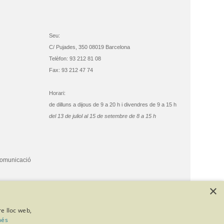
Seu:
C/ Pujades, 350 08019 Barcelona
Telèfon: 93 212 81 08
Fax: 93 212 47 74
Horari:
de dilluns a dijous de 9 a 20 h i divendres de 9 a 15 h
del 13 de juliol al 15 de setembre de 8 a 15 h
comunicació
×
re lloc web,
més