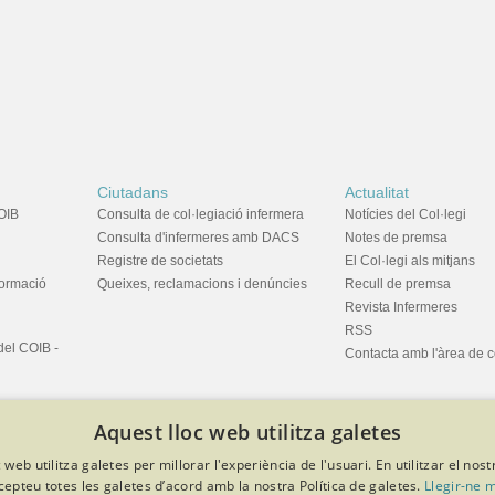
Ciutadans
Actualitat
OIB
Consulta de col·legiació infermera
Notícies del Col·legi
Consulta d'infermeres amb DACS
Notes de premsa
Registre de societats
El Col·legi als mitjans
formació
Queixes, reclamacions i denúncies
Recull de premsa
Revista Infermeres
RSS
del COIB -
Contacta amb l'àrea de 
Aquest lloc web utilitza galetes
 web utilitza galetes per millorar l'experiència de l'usuari. En utilitzar el nost
cepteu totes les galetes d’acord amb la nostra Política de galetes.
Llegir-ne 
privacitat
Política de cookies
Avís legal
Política de protecció de dades