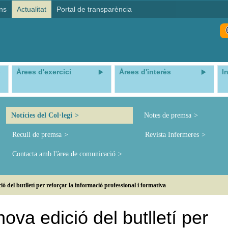
ns
Actualitat
Portal de transparència
Àrees d'exercici
Àrees d'interès
I
Notícies del Col·legi
Notes de premsa
Recull de premsa
Revista Infermeres
Contacta amb l'àrea de comunicació
 del butlletí per reforçar la informació professional i formativa
va edició del butlletí per