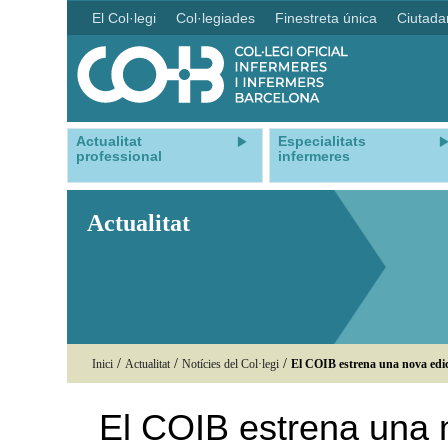
El Col·legi
Col·legiades
Finestreta única
Ciutada
Actualitat
Especialitats
professional
infermeres
Actualitat
/
/
/
Inici
Actualitat
Notícies del Col·legi
El COIB estrena una nova edició
El COIB estrena una no