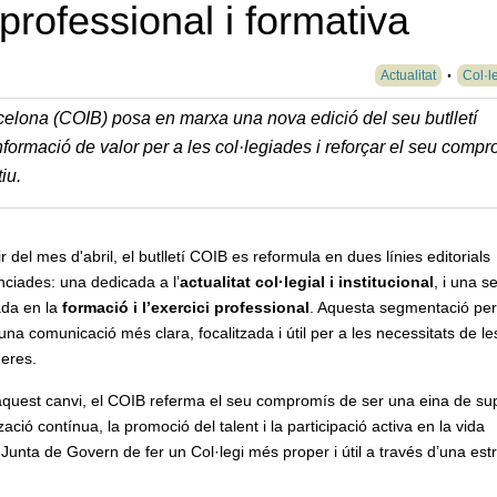
 professional i formativa
Actualitat
Col·l
arcelona (COIB) posa en marxa una nova edició del seu butlletí
informació de valor per a les col·legiades i reforçar el seu comp
iu.
ir del mes d'abril, el butlletí COIB es reformula en dues línies editorials
nciades: una dedicada a l’
actualitat col·legial i institucional
, i una 
ada en la
formació i l’exercici professional
. Aquesta segmentació pe
 una comunicació més clara, focalitzada i útil per a les necessitats de le
meres.
quest canvi, el COIB referma el seu compromís de ser una eina de su
tzació contínua, la promoció del talent i la participació activa en la vida
a Junta de Govern de fer un Col·legi més proper i útil a través d’una est