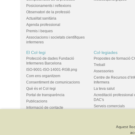
Posicionaments i reflexions
Observatori de la professió
Actualitat sanitària
Agenda professional
Premis i beques
Associacions i societats científiques
infermeres
El Col·legi
Col·legiades
Protecció de dades Fundació
Propostes de formació C
Infermeres Barcelona
Treball
ISO-9001-ISO-14001-RGB.png
Assessories
Com ens organitzem
Centre de Recursos d’In
Consentiment de comunicacions
Infermera
Què és el Col·legi
La teva salut
Portal de transparència
Acreditació professional 
DAC's
Publicacions
Serveis comercials
Informació de contacte
Ús d'espais i propostes
Bústia de suggeriments
Grups
Aquest lloc
ac
© Col·legi Oficial Infermeres i Infermers de Barcelona
Criteris de 