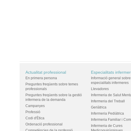
Actualitat professional
Especialitats inferme
En primera persona
Informació general sobre
especialitats infermeres
Preguntes freqüents sobre temes
professionals
Llevadores
Preguntes freqüents sobre la gestió
Infermeria de Salut Ment
infermera de la demanda
Infermeria del Treball
Campanyes
Geriàtrica
Professió
Infermeria Pediàtrica
Codi d'Ètica
Infermeria Familiar i Com
Ordenació professional
Infermeria de Cures
Competències de la professió
Medicoquirúrgiques