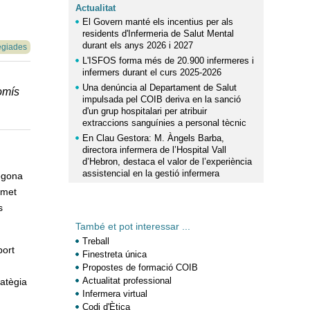
Actualitat
El Govern manté els incentius per als
residents d'Infermeria de Salut Mental
durant els anys 2026 i 2027
egiades
L'ISFOS forma més de 20.900 infermeres i
infermers durant el curs 2025-2026
Una denúncia al Departament de Salut
romís
impulsada pel COIB deriva en la sanció
d'un grup hospitalari per atribuir
extraccions sanguínies a personal tècnic
En Clau Gestora: M. Àngels Barba,
directora infermera de l’Hospital Vall
d’Hebron, destaca el valor de l’experiència
assistencial en la gestió infermera
segona
rmet
s
També et pot interessar ...
Treball
port
Finestreta única
Propostes de formació COIB
Actualitat professional
ratègia
Infermera virtual
Codi d'Ètica