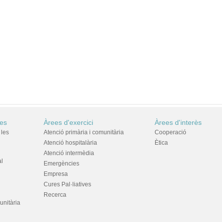
res
Àrees d'exercici
Àrees d'interès
 les
Atenció primària i comunitària
Cooperació
Atenció hospitalària
Ètica
Atenció intermèdia
al
Emergències
Empresa
Cures Pal·liatives
Recerca
unitària