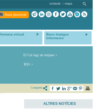
contacte
mapa
Àrea personal
nfermera virtual
Banc Imatges
Infermeres
El Col·legi als mitjans
RSS
Compartir
ALTRES NOTÍCIES