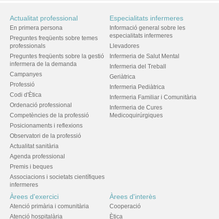
Actualitat professional
Especialitats infermeres
En primera persona
Informació general sobre les
especialitats infermeres
Preguntes freqüents sobre temes
professionals
Llevadores
Preguntes freqüents sobre la gestió
Infermeria de Salut Mental
infermera de la demanda
Infermeria del Treball
Campanyes
Geriàtrica
Professió
Infermeria Pediàtrica
Codi d'Ètica
Infermeria Familiar i Comunitària
Ordenació professional
Infermeria de Cures
Competències de la professió
Medicoquirúrgiques
Posicionaments i reflexions
Observatori de la professió
Actualitat sanitària
Agenda professional
Premis i beques
Associacions i societats científiques
infermeres
Àrees d'exercici
Àrees d'interès
Atenció primària i comunitària
Cooperació
Atenció hospitalària
Ètica