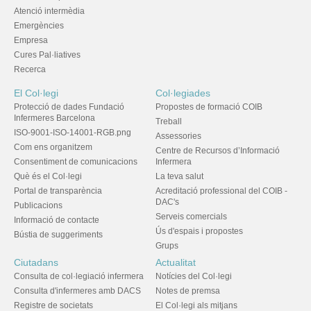
Atenció intermèdia
Emergències
Empresa
Cures Pal·liatives
Recerca
El Col·legi
Col·legiades
Protecció de dades Fundació
Propostes de formació COIB
Infermeres Barcelona
Treball
ISO-9001-ISO-14001-RGB.png
Assessories
Com ens organitzem
Centre de Recursos d’Informació
Consentiment de comunicacions
Infermera
Què és el Col·legi
La teva salut
Portal de transparència
Acreditació professional del COIB -
DAC's
Publicacions
Serveis comercials
Informació de contacte
Ús d'espais i propostes
Bústia de suggeriments
Grups
Ciutadans
Actualitat
Consulta de col·legiació infermera
Notícies del Col·legi
Consulta d'infermeres amb DACS
Notes de premsa
Registre de societats
El Col·legi als mitjans