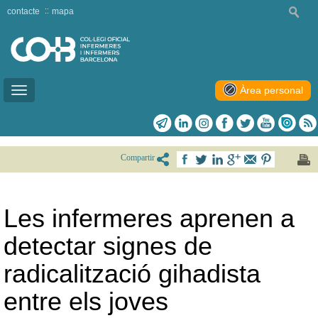
contacte
mapa
Àrea personal
Toggle
navigation
Compartir
Les infermeres aprenen a
detectar signes de
radicalització gihadista
entre els joves