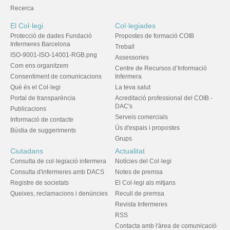
Recerca
El Col·legi
Col·legiades
Protecció de dades Fundació
Propostes de formació COIB
Infermeres Barcelona
Treball
ISO-9001-ISO-14001-RGB.png
Assessories
Com ens organitzem
Centre de Recursos d’Informació
Consentiment de comunicacions
Infermera
Què és el Col·legi
La teva salut
Portal de transparència
Acreditació professional del COIB -
DAC's
Publicacions
Serveis comercials
Informació de contacte
Ús d'espais i propostes
Bústia de suggeriments
Grups
Ciutadans
Actualitat
Consulta de col·legiació infermera
Notícies del Col·legi
Consulta d'infermeres amb DACS
Notes de premsa
Registre de societats
El Col·legi als mitjans
Queixes, reclamacions i denúncies
Recull de premsa
Revista Infermeres
RSS
Contacta amb l'àrea de comunicació