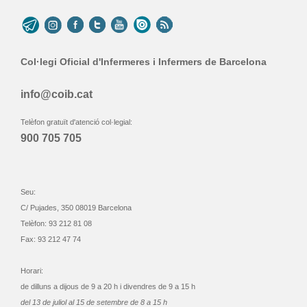
Col·legi Oficial d'Infermeres i Infermers de Barcelona
info@coib.cat
Telèfon gratuït d'atenció col·legial:
900 705 705
Seu:
C/ Pujades, 350 08019 Barcelona
Telèfon: 93 212 81 08
Fax: 93 212 47 74
Horari:
de dilluns a dijous de 9 a 20 h i divendres de 9 a 15 h
del 13 de juliol al 15 de setembre de 8 a 15 h