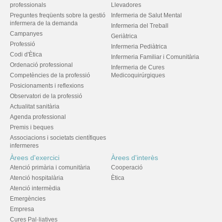
professionals
Llevadores
Preguntes freqüents sobre la gestió
Infermeria de Salut Mental
infermera de la demanda
Infermeria del Treball
Campanyes
Geriàtrica
Professió
Infermeria Pediàtrica
Codi d'Ètica
Infermeria Familiar i Comunitària
Ordenació professional
Infermeria de Cures
Competències de la professió
Medicoquirúrgiques
Posicionaments i reflexions
Observatori de la professió
Actualitat sanitària
Agenda professional
Premis i beques
Associacions i societats científiques
infermeres
Àrees d'exercici
Àrees d'interès
Atenció primària i comunitària
Cooperació
Atenció hospitalària
Ètica
Atenció intermèdia
Emergències
Empresa
Cures Pal·liatives