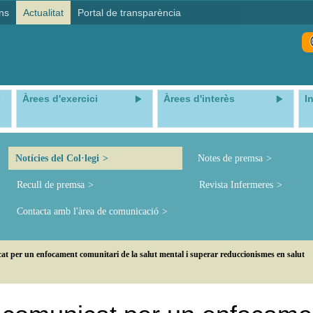
ns
Actualitat
Portal de transparència
Àrees d'exercici
Àrees d'interès
I
Notícies del Col·legi
Notes de premsa
Recull de premsa
Revista Infermeres
Contacta amb l'àrea de comunicació
at per un enfocament comunitari de la salut mental i superar reduccionismes en salut