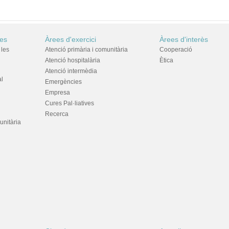
res
Àrees d'exercici
Àrees d'interès
 les
Atenció primària i comunitària
Cooperació
Atenció hospitalària
Ètica
Atenció intermèdia
al
Emergències
Empresa
Cures Pal·liatives
Recerca
unitària