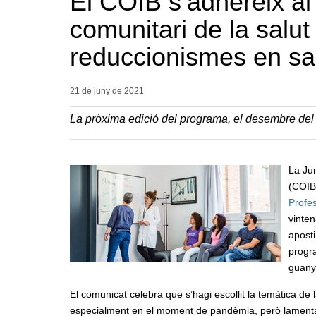
El COIB s’adhereix a
comunitari de la salut
reduccionismes en sa
21 de juny de
2021
La pròxima edició del programa, el desembre del 
La Jun
(COIB
Profe
vinten
aposti
progra
guanya
El comunicat celebra que s’hagi escollit la temàtica de l
especialment en el moment de pandèmia, però lamenta q