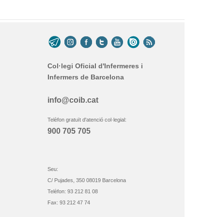
Col·legi Oficial d'Infermeres i
Infermers de Barcelona
info@coib.cat
Telèfon gratuït d'atenció col·legial:
900 705 705
Seu:
C/ Pujades, 350 08019 Barcelona
Telèfon: 93 212 81 08
Fax: 93 212 47 74