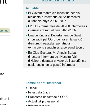
nt
ALTRES NOTÍCIES
Actualitat
El Govern manté els incentius per als
residents d'Infermeria de Salut Mental
durant els anys 2026 i 2027
L'ISFOS forma més de 20.900 infermeres i
infermers durant el curs 2025-2026
Col·legi
Una denúncia al Departament de Salut
impulsada pel COIB deriva en la sanció
d'un grup hospitalari per atribuir
extraccions sanguínies a personal tècnic
En Clau Gestora: M. Àngels Barba,
directora infermera de l’Hospital Vall
d’Hebron, destaca el valor de l’experiència
assistencial en la gestió infermera
que
També et pot interessar ...
Treball
Finestreta única
Propostes de formació COIB
etat i,
Actualitat professional
forma
Infermera virtual