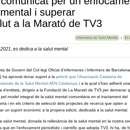
l comunicat per un enfocame
 mental i superar
lut a la Marató de TV3
Infermeria de Salut Mental
El 
2021, es dedica a la salut mental
ta de Govern del Col·legi Oficial d’infermeres i Infermers de Barcelona
) ha aprovat donar suport a la
petició que l’Associació Catalana de
ssionals de la Salut Mental-AEN Catalunya
, i a la qual s’han adherit una
a d’entitats, dirigeix a la Fundació de La Marató de TV3 per demanar 
 pel model integral de la salut mental comunitària en el tractament del
ma i en els criteris de selecció dels projectes de recerca que opten a
r un suport econòmic a la propera edició, dedicada a la salut mental.
a salut mental, donada la rellevància de la salut mental en la nostra soci
ue en l’enfocament periodístic i científic que adopta TV3, hi ha, de 