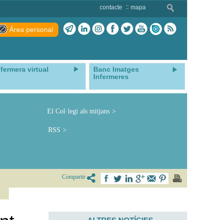
contacte
mapa
Àrea personal
nfermera virtual
Banc Imatges
Infermeres
El Col·legi als mitjans
RSS
Compartir