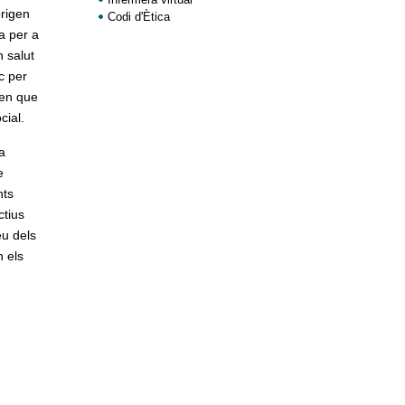
origen
Codi d'Ètica
a per a
n salut
c per
ren que
cial.
a
e
nts
ctius
eu dels
n els