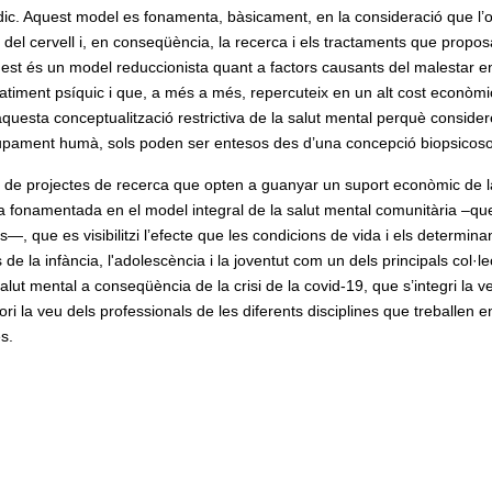
dic. Aquest model es fonamenta, bàsicament, en la consideració que l’
 del cervell i, en conseqüència, la recerca i els tractaments que propos
quest és un model reduccionista quant a factors causants del malestar e
patiment psíquic i que, a més a més, repercuteix en un alt cost econòmi
aquesta conceptualització restrictiva de la salut mental perquè conside
olupament humà, sols poden ser entesos des d’una concepció biopsicoso
ó de projectes de recerca que opten a guanyar un suport econòmic de l
ada fonamentada en el model integral de la salut mental comunitària –qu
s—, que es visibilitzi l’efecte que les condicions de vida i els determina
s de la infància, l'adolescència i la joventut com un dels principals col·le
lut mental a conseqüència de la crisi de la covid-19, que s’integri la v
ori la veu dels professionals de les diferents disciplines que treballen e
s.