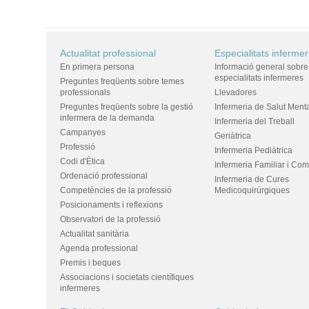
Actualitat professional
Especialitats inferme
En primera persona
Informació general sobre
especialitats infermeres
Preguntes freqüents sobre temes
professionals
Llevadores
Preguntes freqüents sobre la gestió
Infermeria de Salut Ment
infermera de la demanda
Infermeria del Treball
Campanyes
Geriàtrica
Professió
Infermeria Pediàtrica
Codi d'Ètica
Infermeria Familiar i Com
Ordenació professional
Infermeria de Cures
Competències de la professió
Medicoquirúrgiques
Posicionaments i reflexions
Observatori de la professió
Actualitat sanitària
Agenda professional
Premis i beques
Associacions i societats científiques
infermeres