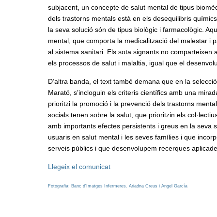
subjacent, un concepte de salut mental de tipus biomè
dels trastorns mentals està en els desequilibris químics
la seva solució són de tipus biològic i farmacològic. A
mental, que comporta la medicalització del malestar i 
al sistema sanitari. Els sota signants no comparteixen 
els processos de salut i malaltia, igual que el desenv
D’altra banda, el text també demana que en la selecci
Marató, s’incloguin els criteris científics amb una mir
prioritzi la promoció i la prevenció dels trastorns mental
socials tenen sobre la salut, que prioritzin els col·lectiu
amb importants efectes persistents i greus en la seva sa
usuaris en salut mental i les seves famílies i que incorp
serveis públics i que desenvolupem recerques aplicade
Llegeix el comunicat
Fotografia: Banc d'Imatges Infermeres. Ariadna Creus i Angel García