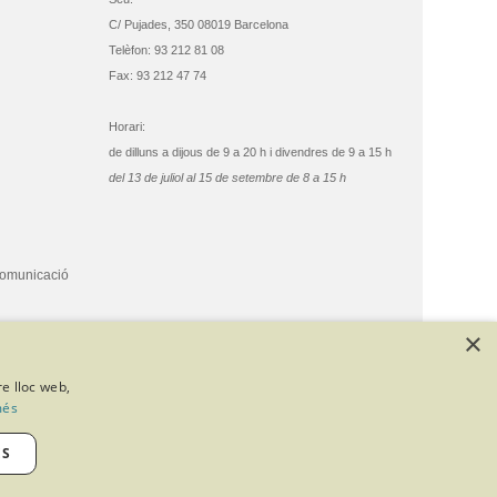
C/ Pujades, 350 08019 Barcelona
Telèfon: 93 212 81 08
Fax: 93 212 47 74
Horari:
de dilluns a dijous de 9 a 20 h i divendres de 9 a 15 h
del 13 de juliol al 15 de setembre de 8 a 15 h
comunicació
×
re lloc web,
més
ES