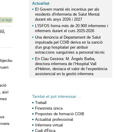
Actualitat
El Govern manté els incentius per als
residents d'Infermeria de Salut Mental
durant els anys 2026 i 2027
Col·legi
L'ISFOS forma més de 20.900 infermeres i
infermers durant el curs 2025-2026
ió,
Una denúncia al Departament de Salut
impulsada pel COIB deriva en la sanció
d'un grup hospitalari per atribuir
extraccions sanguínies a personal tècnic
En Clau Gestora: M. Àngels Barba,
bjectiu
directora infermera de l’Hospital Vall
inuen
d’Hebron, destaca el valor de l’experiència
assistencial en la gestió infermera
ació
 així
També et pot interessar ...
ones
Treball
Finestreta única
Propostes de formació COIB
eus
Actualitat professional
erveis
Infermera virtual
Codi d'Ètica