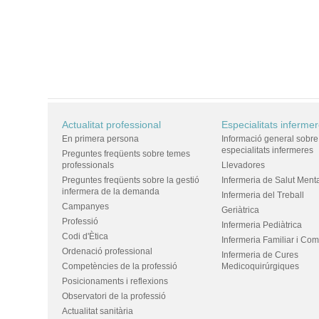
Actualitat professional
Especialitats inferme
En primera persona
Informació general sobre
especialitats infermeres
Preguntes freqüents sobre temes
professionals
Llevadores
Preguntes freqüents sobre la gestió
Infermeria de Salut Ment
infermera de la demanda
Infermeria del Treball
Campanyes
Geriàtrica
Professió
Infermeria Pediàtrica
Codi d'Ètica
Infermeria Familiar i Com
Ordenació professional
Infermeria de Cures
Competències de la professió
Medicoquirúrgiques
Posicionaments i reflexions
Observatori de la professió
Actualitat sanitària