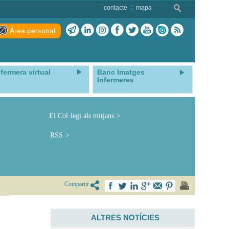
contacte
mapa
Àrea personal
nfermera virtual
Banc Imatges
Infermeres
El Col·legi als mitjans
RSS
Compartir
ALTRES NOTÍCIES