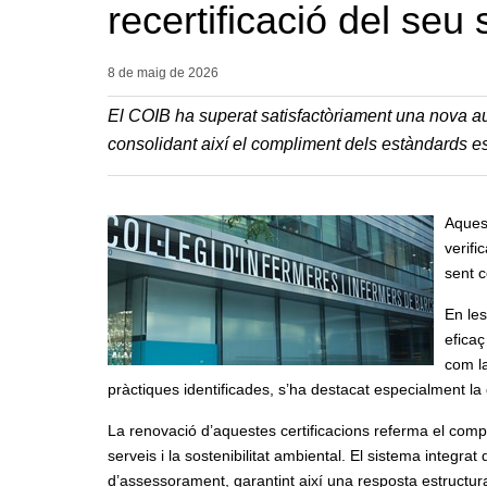
recertificació del seu
8 de maig de
2026
El COIB ha superat satisfactòriament una nova audi
consolidant així el compliment dels estàndards e
Aquest
verifi
sent c
En les
eficaç
com la
pràctiques identificades, s’ha destacat especialment la q
La renovació d’aquestes certificacions referma el compr
serveis i la sostenibilitat ambiental. El sistema integrat
d’assessorament, garantint així una resposta estructura