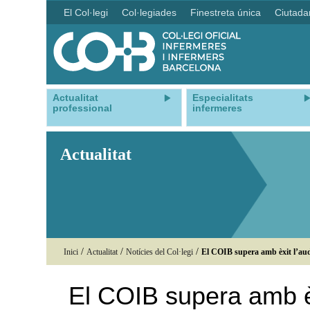
El Col·legi
Col·legiades
Finestreta única
Ciutada
Actualitat
Especialitats
professional
infermeres
Actualitat
/
/
/
Inici
Actualitat
Notícies del Col·legi
El COIB supera amb èxit l’audit
El COIB supera amb èx