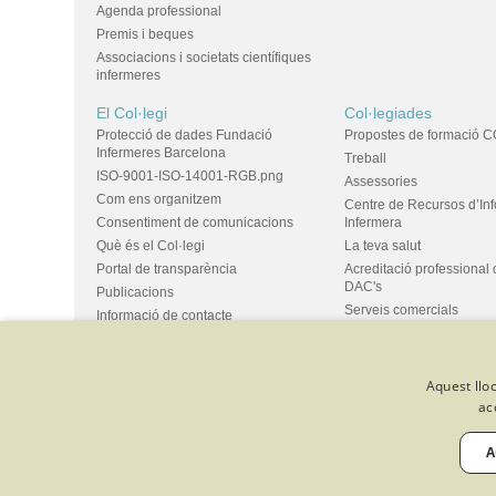
Agenda professional
Premis i beques
Associacions i societats científiques
infermeres
El Col·legi
Col·legiades
Protecció de dades Fundació
Propostes de formació C
Infermeres Barcelona
Treball
ISO-9001-ISO-14001-RGB.png
Assessories
Com ens organitzem
Centre de Recursos d’In
Consentiment de comunicacions
Infermera
Què és el Col·legi
La teva salut
Portal de transparència
Acreditació professional 
DAC's
Publicacions
Serveis comercials
Informació de contacte
Ús d'espais i propostes
Bústia de suggeriments
Grups
Aquest lloc
ac
© Col·legi Oficial Infermeres i Infermers de Barcelona
Criteris de 
Política de qualitat
Canal de denúncies
Desenvolupat amb 
A