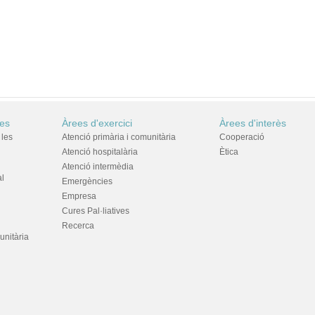
res
Àrees d'exercici
Àrees d'interès
 les
Atenció primària i comunitària
Cooperació
Atenció hospitalària
Ètica
Atenció intermèdia
al
Emergències
Empresa
Cures Pal·liatives
Recerca
unitària