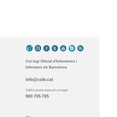
Col·legi Oficial d'Infermeres i
Infermers de Barcelona
info@coib.cat
Telèfon gratuït d'atenció col·legial:
900 705 705
Seu: