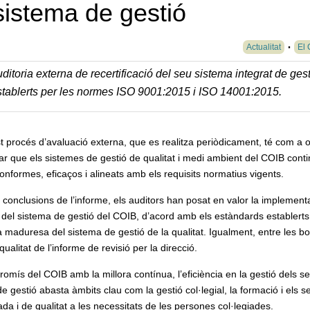
 sistema de gestió
Actualitat
El 
toria externa de recertificació del seu sistema integrat de gest
stablerts per les normes ISO 9001:2015 i ISO 14001:2015.
 procés d’avaluació externa, que es realitza periòdicament, té com a o
car que els sistemes de gestió de qualitat i medi ambient del COIB cont
onformes, eficaços i alineats amb els requisits normatius vigents.
 conclusions de l’informe, els auditors han posat en valor la implement
 del sistema de gestió del COIB, d’acord amb els estàndards establerts,
 maduresa del sistema de gestió de la qualitat. Igualment, entre les b
ualitat de l’informe de revisió per la direcció.
omís del COIB amb la millora contínua, l’eficiència en la gestió dels s
 de gestió abasta àmbits clau com la gestió col·legial, la formació i els s
da i de qualitat a les necessitats de les persones col·legiades.