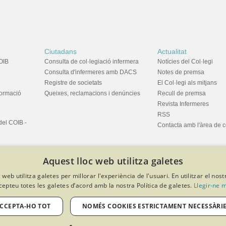
Ciutadans
Actualitat
OIB
Consulta de col·legiació infermera
Notícies del Col·legi
Consulta d'infermeres amb DACS
Notes de premsa
Registre de societats
El Col·legi als mitjans
formació
Queixes, reclamacions i denúncies
Recull de premsa
Revista Infermeres
RSS
del COIB -
Contacta amb l'àrea de 
Aquest lloc web utilitza galetes
 web utilitza galetes per millorar l'experiència de l'usuari. En utilitzar el nost
cepteu totes les galetes d’acord amb la nostra Política de galetes.
Llegir-ne 
privacitat
Política de cookies
Avís legal
Política de protecció de dades
Softeng Portal Builder
CCEPTA-HO TOT
NOMÉS COOKIES ESTRICTAMENT NECESSÀRI