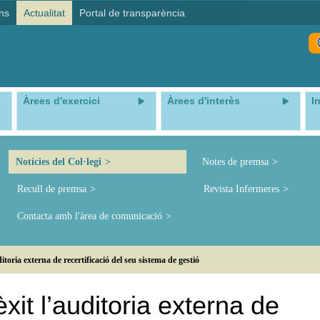
ns
Actualitat
Portal de transparència
Àrees d'exercici
Àrees d'interès
I
Notícies del Col·legi
Notes de premsa
Recull de premsa
Revista Infermeres
Contacta amb l'àrea de comunicació
oria externa de recertificació del seu sistema de gestió
it l’auditoria externa de