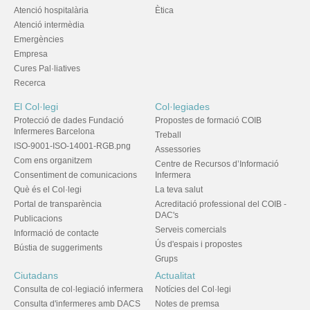
Atenció hospitalària
Ètica
Atenció intermèdia
Emergències
Empresa
Cures Pal·liatives
Recerca
El Col·legi
Col·legiades
Protecció de dades Fundació
Propostes de formació COIB
Infermeres Barcelona
Treball
ISO-9001-ISO-14001-RGB.png
Assessories
Com ens organitzem
Centre de Recursos d’Informació
Consentiment de comunicacions
Infermera
Què és el Col·legi
La teva salut
Portal de transparència
Acreditació professional del COIB -
DAC's
Publicacions
Serveis comercials
Informació de contacte
Ús d'espais i propostes
Bústia de suggeriments
Grups
Ciutadans
Actualitat
Consulta de col·legiació infermera
Notícies del Col·legi
Consulta d'infermeres amb DACS
Notes de premsa