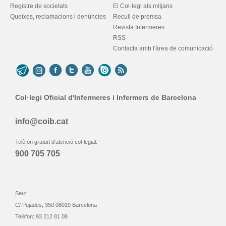
Registre de societats
El Col·legi als mitjans
Queixes, reclamacions i denúncies
Recull de premsa
Revista Infermeres
RSS
Contacta amb l'àrea de comunicació
Col·legi Oficial d'Infermeres i Infermers de Barcelona
info@coib.cat
Telèfon gratuït d'atenció col·legial:
900 705 705
Seu:
C/ Pujades, 350 08019 Barcelona
Telèfon: 93 212 81 08