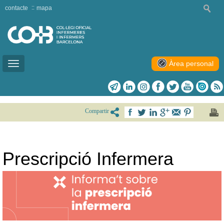
contacte
mapa
Àrea personal
Toggle
navigation
Compartir
Prescripció Infermera