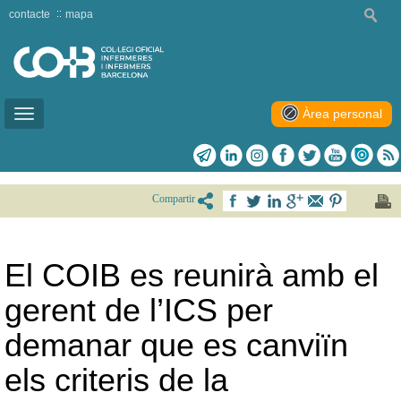
contacte
mapa
Àrea personal
Toggle
navigation
Compartir
El COIB es reunirà amb el
gerent de l’ICS per
demanar que es canviïn
els criteris de la