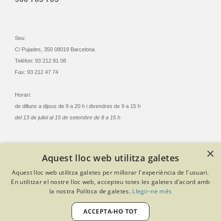
Seu:
C/ Pujades, 350 08019 Barcelona
Telèfon: 93 212 81 08
Fax: 93 212 47 74
Horari:
de dilluns a dijous de 9 a 20 h i divendres de 9 a 15 h
del 13 de juliol al 15 de setembre de 8 a 15 h
×
Aquest lloc web utilitza galetes
© Col·legi Oficial Infermeres i Infermers de Barcelona
Aquest lloc web utilitza galetes per millorar l'experiència de l'usuari.
Criteris de privacitat
Política de cookies
Avís legal
En utilitzar el nostre lloc web, accepteu totes les galetes d’acord amb
Política de protecció de dades
Política de qualitat
la nostra Política de galetes.
Llegir-ne més
Canal de denúncies
Desenvolupat amb Softeng Portal Builder
ACCEPTA-HO TOT