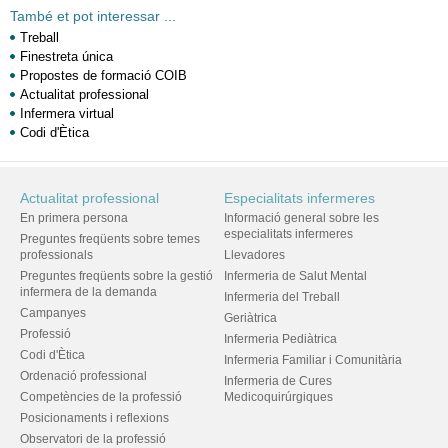
També et pot interessar ...
Treball
Finestreta única
Propostes de formació COIB
Actualitat professional
Infermera virtual
Codi d'Ètica
Actualitat professional
Especialitats infermeres
En primera persona
Informació general sobre les
especialitats infermeres
Preguntes freqüents sobre temes
professionals
Llevadores
Preguntes freqüents sobre la gestió
Infermeria de Salut Mental
infermera de la demanda
Infermeria del Treball
Campanyes
Geriàtrica
Professió
Infermeria Pediàtrica
Codi d'Ètica
Infermeria Familiar i Comunitària
Ordenació professional
Infermeria de Cures
Competències de la professió
Medicoquirúrgiques
Posicionaments i reflexions
Observatori de la professió