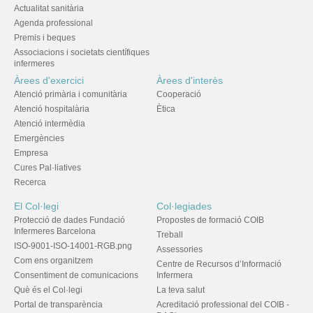
Actualitat sanitària
Agenda professional
Premis i beques
Associacions i societats científiques
infermeres
Àrees d'exercici
Àrees d'interès
Atenció primària i comunitària
Cooperació
Atenció hospitalària
Ètica
Atenció intermèdia
Emergències
Empresa
Cures Pal·liatives
Recerca
El Col·legi
Col·legiades
Protecció de dades Fundació
Propostes de formació COIB
Infermeres Barcelona
Treball
ISO-9001-ISO-14001-RGB.png
Assessories
Com ens organitzem
Centre de Recursos d’Informació
Consentiment de comunicacions
Infermera
Què és el Col·legi
La teva salut
Portal de transparència
Acreditació professional del COIB -