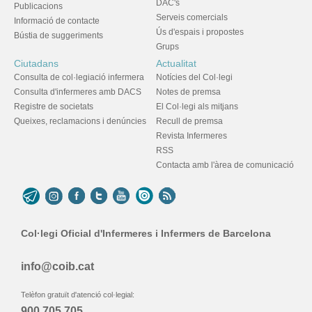
DAC's
Publicacions
Serveis comercials
Informació de contacte
Ús d'espais i propostes
Bústia de suggeriments
Grups
Ciutadans
Actualitat
Consulta de col·legiació infermera
Notícies del Col·legi
Consulta d'infermeres amb DACS
Notes de premsa
Registre de societats
El Col·legi als mitjans
Queixes, reclamacions i denúncies
Recull de premsa
Revista Infermeres
RSS
Contacta amb l'àrea de comunicació
Col·legi Oficial d'Infermeres i Infermers de Barcelona
info@coib.cat
Telèfon gratuït d'atenció col·legial:
900 705 705