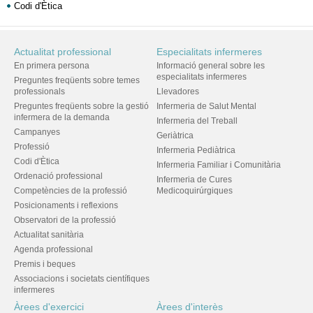
Codi d'Ètica
Actualitat professional
Especialitats infermeres
En primera persona
Informació general sobre les
especialitats infermeres
Preguntes freqüents sobre temes
professionals
Llevadores
Preguntes freqüents sobre la gestió
Infermeria de Salut Mental
infermera de la demanda
Infermeria del Treball
Campanyes
Geriàtrica
Professió
Infermeria Pediàtrica
Codi d'Ètica
Infermeria Familiar i Comunitària
Ordenació professional
Infermeria de Cures
Competències de la professió
Medicoquirúrgiques
Posicionaments i reflexions
Observatori de la professió
Actualitat sanitària
Agenda professional
Premis i beques
Associacions i societats científiques
infermeres
Àrees d'exercici
Àrees d'interès