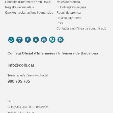
Consulta d'infermeres amb DACS
Notes de premsa
Registre de societats
El Col·legi als mitjans
Queixes, reclamacions i denúncies
Recull de premsa
Revista Infermeres
RSS
Contacta amb l'àrea de comunicació
Col·legi Oficial d'Infermeres i Infermers de Barcelona
info@coib.cat
Telèfon gratuït d'atenció col·legial:
900 705 705
Seu:
C/ Pujades, 350 08019 Barcelona
Telèfon: 93 212 81 08