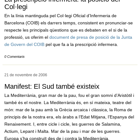
Col·legi
En la línia mantinguda pel Col·legi Oficial d’Infermeria de
Barcelona (COIB) els darrers temps, consistent en pronunciar-se
respecte les principals qüestions que es debaten en el si de la
professió, us oferim el
document de presa de posició de la Junta
de Govern del COIB
pel que fa a la prescripció infermera.
0 Comentaris
21 de novembre de
2006
Manifest: El Sud també existeix
La Mediterrània, gran mar de la pau, fou el gran somni d’Aristòtil i
també és el nostre. La Mediterrània és, en sí mateixa, teatre del
món: mar de la pau amb la Grècia arcaica i clàssica, la Roma de
principis de la nostra era, els àrabs a l’Edat Mitjana, l’Espanya del
Renaixement. I, entre cicle i cicle, les guerres de Salamina,
Actium, Lepant i Malta. Mar de la pau i mar de les guerres.
Europa s’ha construït des de i contra la Mediterrània.