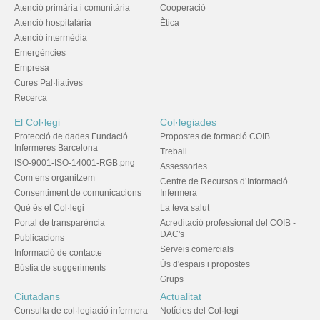
Atenció primària i comunitària
Cooperació
Atenció hospitalària
Ètica
Atenció intermèdia
Emergències
Empresa
Cures Pal·liatives
Recerca
El Col·legi
Col·legiades
Protecció de dades Fundació
Propostes de formació COIB
Infermeres Barcelona
Treball
ISO-9001-ISO-14001-RGB.png
Assessories
Com ens organitzem
Centre de Recursos d’Informació
Consentiment de comunicacions
Infermera
Què és el Col·legi
La teva salut
Portal de transparència
Acreditació professional del COIB -
DAC's
Publicacions
Serveis comercials
Informació de contacte
Ús d'espais i propostes
Bústia de suggeriments
Grups
Ciutadans
Actualitat
Consulta de col·legiació infermera
Notícies del Col·legi