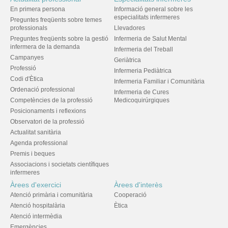
En primera persona
Informació general sobre les
especialitats infermeres
Preguntes freqüents sobre temes
professionals
Llevadores
Preguntes freqüents sobre la gestió
Infermeria de Salut Mental
infermera de la demanda
Infermeria del Treball
Campanyes
Geriàtrica
Professió
Infermeria Pediàtrica
Codi d'Ètica
Infermeria Familiar i Comunitària
Ordenació professional
Infermeria de Cures
Competències de la professió
Medicoquirúrgiques
Posicionaments i reflexions
Observatori de la professió
Actualitat sanitària
Agenda professional
Premis i beques
Associacions i societats científiques
infermeres
Àrees d'exercici
Àrees d'interès
Atenció primària i comunitària
Cooperació
Atenció hospitalària
Ètica
Atenció intermèdia
Emergències