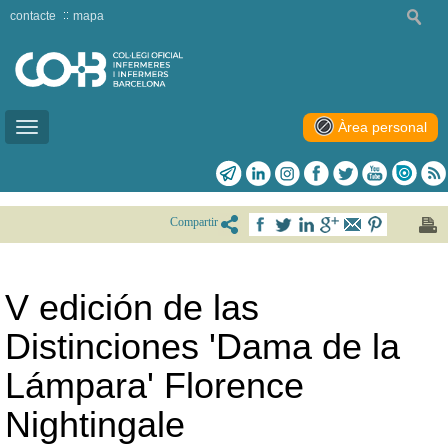
contacte
mapa
Àrea personal
Toggle
navigation
Compartir
V edición de las
Distinciones 'Dama de la
Lámpara' Florence
Nightingale