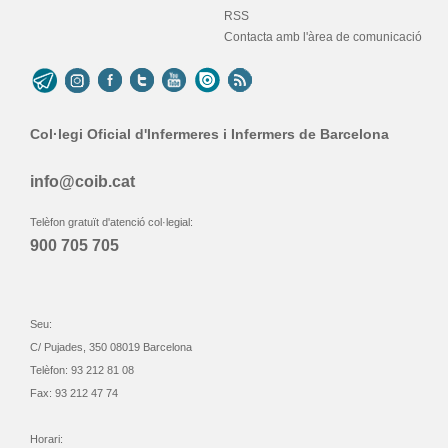
RSS
Contacta amb l'àrea de comunicació
Col·legi Oficial d'Infermeres i Infermers de Barcelona
info@coib.cat
Telèfon gratuït d'atenció col·legial:
900 705 705
Seu:
C/ Pujades, 350 08019 Barcelona
Telèfon: 93 212 81 08
Fax: 93 212 47 74
Horari: