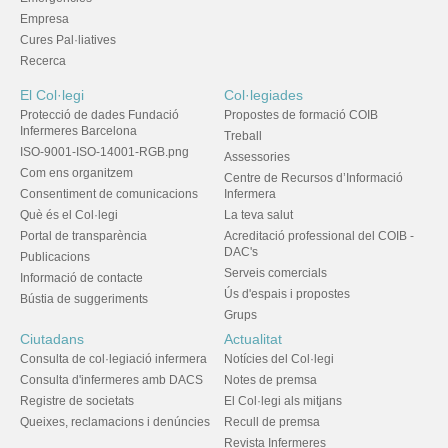
Empresa
Cures Pal·liatives
Recerca
El Col·legi
Col·legiades
Protecció de dades Fundació
Propostes de formació COIB
Infermeres Barcelona
Treball
ISO-9001-ISO-14001-RGB.png
Assessories
Com ens organitzem
Centre de Recursos d’Informació
Consentiment de comunicacions
Infermera
Què és el Col·legi
La teva salut
Portal de transparència
Acreditació professional del COIB -
DAC's
Publicacions
Serveis comercials
Informació de contacte
Ús d'espais i propostes
Bústia de suggeriments
Grups
Ciutadans
Actualitat
Consulta de col·legiació infermera
Notícies del Col·legi
Consulta d'infermeres amb DACS
Notes de premsa
Registre de societats
El Col·legi als mitjans
Queixes, reclamacions i denúncies
Recull de premsa
Revista Infermeres