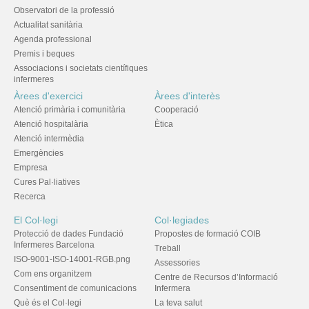
Observatori de la professió
Actualitat sanitària
Agenda professional
Premis i beques
Associacions i societats científiques
infermeres
Àrees d'exercici
Àrees d'interès
Atenció primària i comunitària
Cooperació
Atenció hospitalària
Ètica
Atenció intermèdia
Emergències
Empresa
Cures Pal·liatives
Recerca
El Col·legi
Col·legiades
Protecció de dades Fundació
Propostes de formació COIB
Infermeres Barcelona
Treball
ISO-9001-ISO-14001-RGB.png
Assessories
Com ens organitzem
Centre de Recursos d’Informació
Consentiment de comunicacions
Infermera
Què és el Col·legi
La teva salut