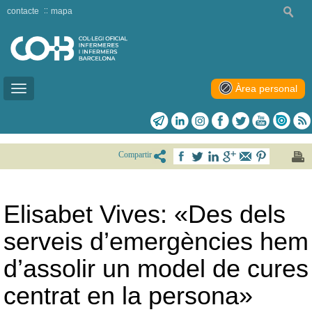
contacte
mapa
Àrea personal
Toggle
navigation
Compartir
Elisabet Vives: «Des dels
serveis d’emergències hem
d’assolir un model de cures
centrat en la persona»