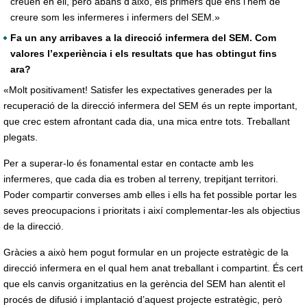
creuen en ell, però abans d’això, els primers que ens l’hem de
creure som les infermeres i infermers del SEM.
»
Fa un any arribaves a la direcció infermera del SEM. Com
valores l’experiència i els resultats que has obtingut fins
ara?
«Molt positivament! Satisfer les expectatives generades per la
recuperació de la direcció infermera del SEM és un repte important,
que crec estem afrontant cada dia, una mica entre tots. Treballant
plegats.
Per a superar-lo és fonamental estar en contacte amb les
infermeres, que cada dia es troben al terreny, trepitjant territori.
Poder compartir converses amb elles i ells ha fet possible portar les
seves preocupacions i prioritats i així complementar-les als objectius
de la direcció.
Gràcies a això hem pogut formular en un projecte estratègic de la
direcció infermera en el qual hem anat treballant i compartint. És cert
que els canvis organitzatius en la gerència del SEM han alentit el
procés de difusió i implantació d’aquest projecte estratègic, però