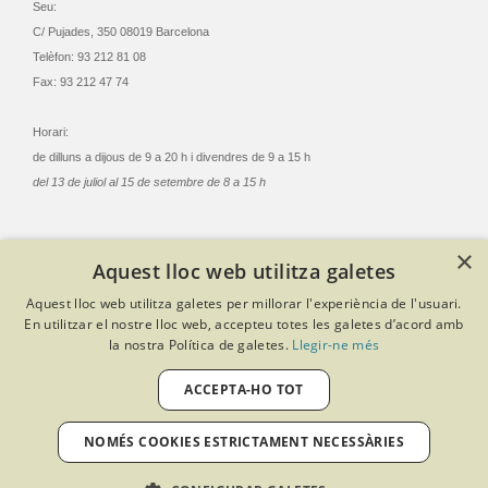
Seu:
C/ Pujades, 350 08019 Barcelona
Telèfon: 93 212 81 08
Fax: 93 212 47 74
Horari:
de dilluns a dijous de 9 a 20 h i divendres de 9 a 15 h
del 13 de juliol al 15 de setembre de 8 a 15 h
×
Aquest lloc web utilitza galetes
© Col·legi Oficial Infermeres i Infermers de Barcelona
Aquest lloc web utilitza galetes per millorar l'experiència de l'usuari.
Criteris de privacitat
Política de cookies
Avís legal
En utilitzar el nostre lloc web, accepteu totes les galetes d’acord amb
Política de protecció de dades
Política de qualitat
la nostra Política de galetes.
Llegir-ne més
Canal de denúncies
Desenvolupat amb Softeng Portal Builder
ACCEPTA-HO TOT
NOMÉS COOKIES ESTRICTAMENT NECESSÀRIES