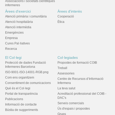
Associacions i societats científiques
infermeres
Àrees d'exercici
Àrees d'interès
Atenció primària i comunitària
Cooperació
Atenció hospitalària
Ètica
Atenció intermèdia
Emergències
Empresa
Cures Pal·liatives
Recerca
El Col·legi
Col·legiades
Protecció de dades Fundació
Propostes de formació COIB
Infermeres Barcelona
Treball
ISO-9001-ISO-14001-RGB.png
Assessories
Com ens organitzem
Centre de Recursos d’Informació
Consentiment de comunicacions
Infermera
Què és el Col·legi
La teva salut
Portal de transparència
Acreditació professional del COIB -
DAC's
Publicacions
Serveis comercials
Informació de contacte
Ús d'espais i propostes
Bústia de suggeriments
Grups