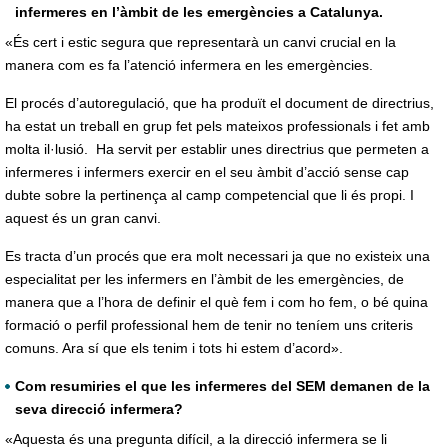
infermeres en l’àmbit de les emergències a Catalunya.
«És cert i estic segura que representarà un canvi crucial en la
manera com es fa l’atenció infermera en les emergències.
El procés d’autoregulació, que ha produït el document de directrius,
ha estat un treball en grup fet pels mateixos professionals i fet amb
molta il·lusió. Ha servit per establir unes directrius que permeten a
infermeres i infermers exercir en el seu àmbit d’acció sense cap
dubte sobre la pertinença al camp competencial que li és propi. I
aquest és un gran canvi.
Es tracta d’un procés que era molt necessari ja que no existeix una
especialitat per les infermers en l’àmbit de les emergències, de
manera que a l’hora de definir el què fem i com ho fem, o bé quina
formació o perfil professional hem de tenir no teníem uns criteris
comuns. Ara sí que els tenim i tots hi estem d’acord».
Com resumiries el que les infermeres del SEM demanen de la
seva direcció infermera?
«Aquesta és una pregunta difícil, a la direcció infermera se li