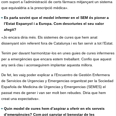
com suport a l’administració de certs fàrmacs mitjançant un sistema
que equivaldria a la prescripció mèdica».
Es parla sovint que el model infermer en el SEM és pioner a
l’Estat Espanyol i a Europa. Com descriuries el seu valor
afegit?
«Jo encara diria més. Els sistemes de cures que hem anat
dissenyant són referent fora de Catalunya i es fan servir a tot l’Estat.
Tenim per davant harmonitzar-los en unes guies de cures infermeres
per a emergències que encara estem treballant. Confio que aquest
any serà clau i aconseguirem implantar aquesta millora.
De fet, les vaig poder explicar a l’Encuentro de Gestión Enfermera
de Servicios de Urgencias y Emergencias organitzat per la Sociedad
Española de Medicina de Urgencias y Emergencias (SEMES) el
passat mes de gener i van ser molt ben rebudes. Diria que hem
creat una expectativa».
Quin model de cures hem d’aspirar a oferir en els serveis
d’emergències? Com pot canviar el benestar de les