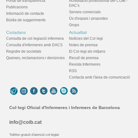
Portal de transparència
Acreditació professional del COIB -
DAC's
Publicacions
Serveis comercials
Informació de contacte
Ús d'espais i propostes
Bústia de suggeriments
Grups
Ciutadans
Actualitat
Consulta de col·legiació infermera
Notícies del Col·legi
Consulta d'infermeres amb DACS
Notes de premsa
Registre de societats
El Col·legi als mitjans
Queixes, reclamacions i denúncies
Recull de premsa
Revista Infermeres
RSS
Contacta amb l'àrea de comunicació
Col·legi Oficial d'Infermeres i Infermers de Barcelona
info@coib.cat
Telèfon gratuït d'atenció col·legial: