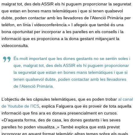
malgrat tot, des dels ASSIR els hi puguem proporcionar la seguretat
que estan en bones mans telemàtiques i que si tenen qualsevol
dubte, poden contactar amb les llevadores de l’Atenció Primària per
telèfon, en línia i videoconferència.» I afegeix que també és una
bona oportunitat per incorporar a les parelles en els consells i la
informació que es proporciona a la dona gestant mitjançant la
videoconsulta.
És molt important que les dones gestants no se sentin soles i
que, malgrat tot, des dels ASSIR els hi puguem proporcionar
la seguretat que estan en bones mans telemàtiques i que si
tenen qualsevol dubte, poden contactar amb les llevadores
de l’Atenció Primària.
L’objectiu de les càpsules telemàtiques, que es poden trobar
al canal
de Youtube de l’ICS
, explica Falguera que és proveir de tota aquella
informació que fins ara es donava presencialment en cursos.
«D’aquesta forma, des de casa, les dones gestants i les seves
parelles ho poden visualitza.,» També explica que està previst
incorporar en aquest format telemàtic altres temes sobre els quals