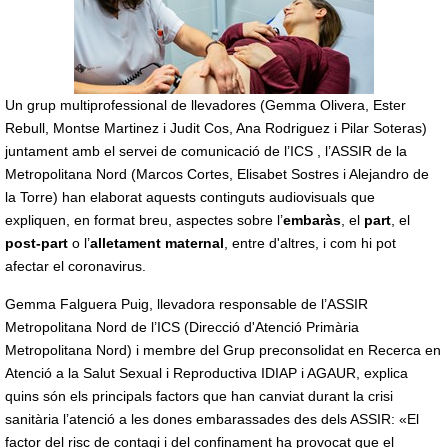
Un grup multiprofessional de llevadores (Gemma Olivera, Ester
Rebull, Montse Martinez i Judit Cos, Ana Rodriguez i Pilar Soteras)
juntament amb el servei de comunicació de l’ICS , l’ASSIR de la
Metropolitana Nord (Marcos Cortes, Elisabet Sostres i Alejandro de
la Torre) han elaborat aquests continguts audiovisuals que
expliquen, en format breu, aspectes sobre l’
embaràs
, el
part
, el
post-part
o l’
alletament maternal
, entre d'altres, i com hi pot
afectar el coronavirus.
Gemma Falguera Puig, llevadora responsable de l’ASSIR
Metropolitana Nord de l’ICS (Direcció d'Atenció Primària
Metropolitana Nord) i membre del Grup preconsolidat en Recerca en
Atenció a la Salut Sexual i Reproductiva IDIAP i AGAUR, explica
quins són els principals factors que han canviat durant la crisi
sanitària l’atenció a les dones embarassades des dels ASSIR: «El
factor del risc de contagi i del confinament ha provocat que el