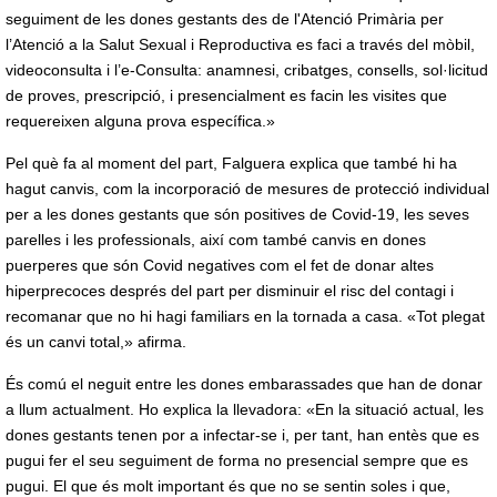
seguiment de les dones gestants des de l'Atenció Primària per
l’Atenció a la Salut Sexual i Reproductiva es faci a través del mòbil,
videoconsulta i l’e-Consulta: anamnesi, cribatges, consells, sol·licitud
de proves, prescripció, i presencialment es facin les visites que
requereixen alguna prova específica.»
Pel què fa al moment del part, Falguera explica que també hi ha
hagut canvis, com la incorporació de mesures de protecció individual
per a les dones gestants que són positives de Covid-19, les seves
parelles i les professionals, així com també canvis en dones
puerperes que són Covid negatives com el fet de donar altes
hiperprecoces després del part per disminuir el risc del contagi i
recomanar que no hi hagi familiars en la tornada a casa. «Tot plegat
és un canvi total,» afirma.
És comú el neguit entre les dones embarassades que han de donar
a llum actualment. Ho explica la llevadora: «En la situació actual, les
dones gestants tenen por a infectar-se i, per tant, han entès que es
pugui fer el seu seguiment de forma no presencial sempre que es
pugui. El que és molt important és que no se sentin soles i que,