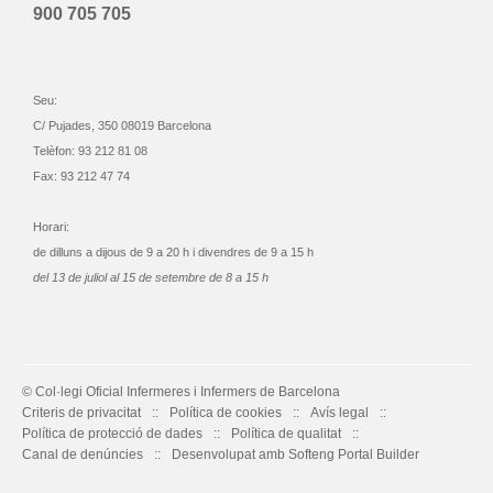
900 705 705
Seu:
C/ Pujades, 350 08019 Barcelona
Telèfon: 93 212 81 08
Fax: 93 212 47 74
Horari:
de dilluns a dijous de 9 a 20 h i divendres de 9 a 15 h
del 13 de juliol al 15 de setembre de 8 a 15 h
© Col·legi Oficial Infermeres i Infermers de Barcelona
Criteris de privacitat
Política de cookies
Avís legal
Política de protecció de dades
Política de qualitat
Canal de denúncies
Desenvolupat amb Softeng Portal Builder