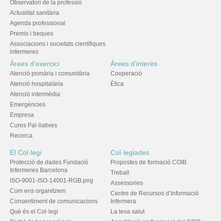
Observatori de la professió
Actualitat sanitària
Agenda professional
Premis i beques
Associacions i societats científiques
infermeres
Àrees d'exercici
Àrees d'interès
Atenció primària i comunitària
Cooperació
Atenció hospitalària
Ètica
Atenció intermèdia
Emergències
Empresa
Cures Pal·liatives
Recerca
El Col·legi
Col·legiades
Protecció de dades Fundació
Propostes de formació COIB
Infermeres Barcelona
Treball
ISO-9001-ISO-14001-RGB.png
Assessories
Com ens organitzem
Centre de Recursos d’Informació
Consentiment de comunicacions
Infermera
Què és el Col·legi
La teva salut