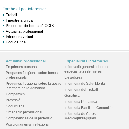
També et pot interessar ...
Treball
Finestreta única
Propostes de formació COIB
Actualitat professional
Infermera virtual
Codi d'Ètica
Actualitat professional
Especialitats infermeres
En primera persona
Informació general sobre les
especialitats infermeres
Preguntes freqüents sobre temes
professionals
Llevadores
Preguntes freqüents sobre la gestió
Infermeria de Salut Mental
infermera de la demanda
Infermeria del Treball
Campanyes
Geriàtrica
Professió
Infermeria Pediàtrica
Codi d'Ètica
Infermeria Familiar i Comunitària
Ordenació professional
Infermeria de Cures
Competències de la professió
Medicoquirúrgiques
Posicionaments i reflexions