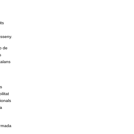
its
isseny.
p de
s
talans
ps
litat
ionals
ia
ormada