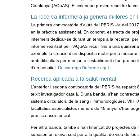
Catalunya (AQuAS). El calendari preveu resoldre la con
La recerca infermera ja genera millores en l
La primera convocatòria d’ajuts del PERIS –la del 201
en la pràctica assistencial. En concret, es tracta de pro
infermers dedicar-se durant un temps a la recerca, per 
informe
realitzat per l’AQuAS recull fins a una quinzen
exemple la creació d’un dispositiu mòbil per a mesurar i
amb dificultats per menjar, o l’establiment d’un proto
d’un hospital.
Descarrega l'informe aquí
.
Recerca aplicada a la salut mental
L’anterior i segona convocatòria del PERIS ha repartit 8
teixit investigador català. D’una banda, s’han contractat 
sistema circulatori, de la sang i immunològiques, VIH i 
facultatius especialistes menors de 45 anys- s’han pogu
pràctica assistencial.
Per altra banda, també s’han finançat 20 projectes de r
suposen un elevat cost per a la qualitat de vida de les 