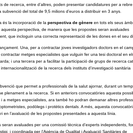
uts de recerca, entre d’altres, poden presentar candidatures per a rebre
 subvenció del total de 9,5 milions d’euros a distribuir en 3 anys.
 és la incorporació de la
perspectiva de gènere
en tots els seus àmb
te aquesta perspectiva, de manera que les propostes seran avaluades
ent, que incloguin una correcta representació de les dones en el seu d
nançament. Una, per a contractar joves investigadors doctors en el cam
 a contractar metges especialistes que vulguin fer una tesi doctoral en el
a; i una tercera per a facilitar la participació de grups de recerca ca
nternacionalització de la recerca dels instituts d’investigació sanitària
ubvenció que permet a professionals de la salut ajornar, durant un tem
se plenament a la recerca. Si en anteriors convocatòries aquesta possibi
es i a metges especialistes, ara també ho podran demanar altres profess
s i optometristes, podòlegs i protètics dentals. A més, aquesta convocatòr
ri en l’avaluació de les propostes presentades a aquesta línia.
s seran avaluades per una comissió tècnica d’experts independents, f
tigi, i coordinada per l’Agència de Qualitat i Avaluació Sanitàries de