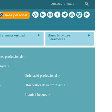
contacte
mapa
Àrea personal
nfermera virtual
Banc Imatges
Infermeres
mes professionals
nyes
Ordenació professional
Observatori de la professió
Premis i beques