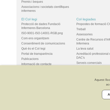
Premis i beques
Associacions i societats científiques
infermeres
El Col·legi
Col·legiades
Protecció de dades Fundació
Propostes de formació C
Infermeres Barcelona
Treball
ISO-9001-ISO-14001-RGB.png
Assessories
Com ens organitzem
Centre de Recursos d’In
Consentiment de comunicacions
Infermera
Què és el Col·legi
La teva salut
Portal de transparència
Acreditació professional 
DAC's
Publicacions
Serveis comercials
Informació de contacte
Ús d'espais i propostes
Bústia de suggeriments
Grups
Aquest lloc
ac
© Col·legi Oficial Infermeres i Infermers de Barcelona
Criteris de 
Política de qualitat
Canal de denúncies
Desenvolupat amb 
A