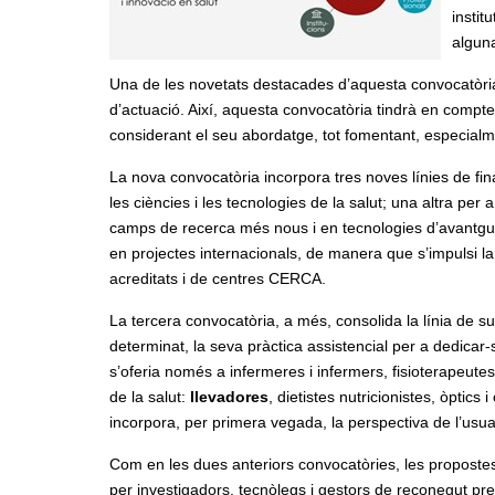
instit
alguna
Una de les novetats destacades d’aquesta convocatòria
d’actuació. Així, aquesta convocatòria tindrà en comp
considerant el seu abordatge, tot fomentant, especialm
La nova convocatòria incorpora tres noves línies de fi
les ciències i les tecnologies de la salut; una altra per
camps de recerca més nous i en tecnologies d’avantguard
en projectes internacionals, de manera que s’impulsi la i
acreditats i de centres CERCA.
La tercera convocatòria, a més, consolida la línia de s
determinat, la seva pràctica assistencial per a dedicar-
s’oferia només a infermeres i infermers, fisioterapeut
de la salut:
llevadores
, dietistes nutricionistes, òptic
incorpora, per primera vegada, la perspectiva de l’usua
Com en les dues anteriors convocatòries, les proposte
per investigadors, tecnòlegs i gestors de reconegut pres