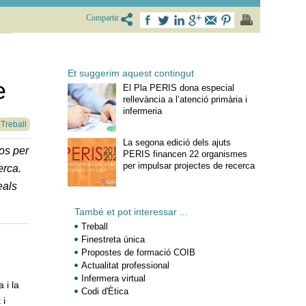
Compartir
Et suggerim aquest contingut
e
El Pla PERIS dona especial
rellevància a l’atenció primària i
infermeria
 Treball
La segona edició dels ajuts
os per
PERIS financen 22 organismes
per impulsar projectes de recerca
erca.
eals
També et pot interessar ...
Treball
Finestreta única
Propostes de formació COIB
Actualitat professional
Infermera virtual
 i la
Codi d'Ètica
 i