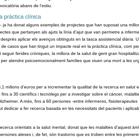
vocatòria abans de l’estiu.
a pràctica clínica
7- ja ha donat alguns exemples de projectes que han suposat una millor
jectes que pertanyen als ajuts la línia d’ajut que van permetre a inferme
després aplicar els avenços obtinguts en la tasca assistencial diària. 
a de casos que han tingut un impacte real en la pràctica clínica, com pe
 seguir ferides cròniques, la millora de la salut de gent gran hospitalit
col per atendre psicoemocionalment famílies que viuen una mort a les ur
,1 milions d’euros per a incrementar la qualitat de la recerca en salut e
fins a 30 científics i tecnòlegs per a investigar sobre el càncer, malalti
Alzheimer. A més, fins a 60 persones -entre infermeres, fisioterapeutes 
t dedicar a fer recerca basada en les necessitats del pacients i aplicab
ecerca orientats a la salut mental, donat que les malalties d’aquest àm
persones ateses i, de fet, són trastorns que es troben entre les primere