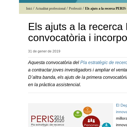
/
/
/
Inici
Actualitat professional
Professió
Els ajuts a la recerca PERIS 
Els ajuts a la recerc
convocatòria i incorp
31 de gener de
2019
Aquesta convocatòria del
Pla estratègic de recer
a contractar joves investigadors i ampliar el venta
D’altra banda, els ajuts de la primera convocatòria
en la pràctica assistencial.
El Dep
innova
millor
innova