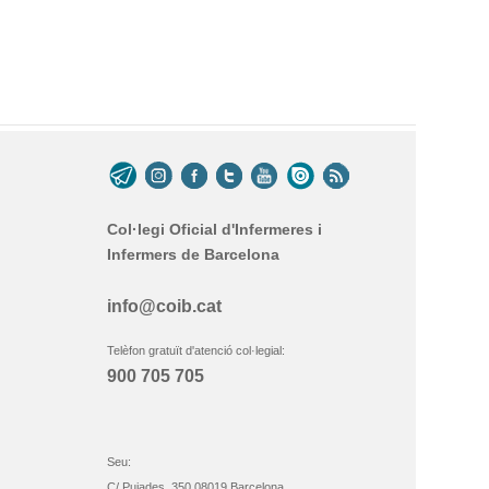
Col·legi Oficial d'Infermeres i
Infermers de Barcelona
info@coib.cat
Telèfon gratuït d'atenció col·legial:
900 705 705
Seu:
C/ Pujades, 350 08019 Barcelona