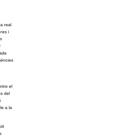
a real
res i
Un
r
zada
gències
ntre el
es del
i
le a la
bit
s