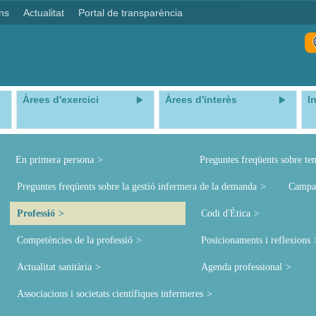
ns
Actualitat
Portal de transparència
Àrees d'exercici
Àrees d'interès
I
En primera persona
Preguntes freqüents sobre te
Preguntes freqüents sobre la gestió infermera de la demanda
Campa
Professió
Codi d'Ètica
Competències de la professió
Posicionaments i reflexions
Actualitat sanitària
Agenda professional
Associacions i societats científiques infermeres