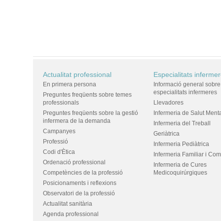
Actualitat professional
Especialitats inferme
En primera persona
Informació general sobre
especialitats infermeres
Preguntes freqüents sobre temes
professionals
Llevadores
Preguntes freqüents sobre la gestió
Infermeria de Salut Ment
infermera de la demanda
Infermeria del Treball
Campanyes
Geriàtrica
Professió
Infermeria Pediàtrica
Codi d'Ètica
Infermeria Familiar i Com
Ordenació professional
Infermeria de Cures
Competències de la professió
Medicoquirúrgiques
Posicionaments i reflexions
Observatori de la professió
Actualitat sanitària
Agenda professional