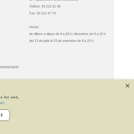
Telèfon: 93 212 81 08
Fax: 93 212 47 74
Horari:
de dilluns a dijous de 9 a 20 h i divendres de 9 a 15 h
del 13 de juliol al 15 de setembre de 8 a 15 h
comunicació
×
re lloc web,
més
ES