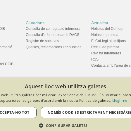
Ciutadans
Actualitat
OIB
Consulta de col·legiació infermera
Notícies del Col·legi
Consulta d'infermeres amb DACS
Notes de premsa
Registre de societats
El Col·legi als mitjans
formació
Queixes, reclamacions i denúncies
Recull de premsa
Revista Infermeres
RSS
del COIB -
Contacta amb l'àrea de 
Aquest lloc web utilitza galetes
 web utilitza galetes per millorar l'experiència de l'usuari. En utilitzar el nost
cepteu totes les galetes d’acord amb la nostra Política de galetes.
Llegir-ne 
privacitat
Política de cookies
Avís legal
Política de protecció de dades
Softeng Portal Builder
CCEPTA-HO TOT
NOMÉS COOKIES ESTRICTAMENT NECESSÀRI
CONFIGURAR GALETES