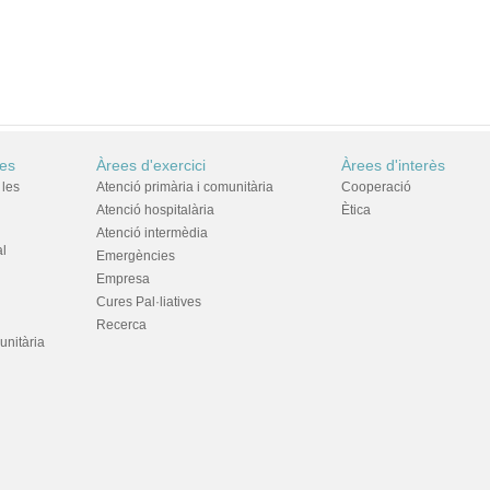
res
Àrees d'exercici
Àrees d'interès
 les
Atenció primària i comunitària
Cooperació
Atenció hospitalària
Ètica
Atenció intermèdia
al
Emergències
Empresa
Cures Pal·liatives
Recerca
unitària