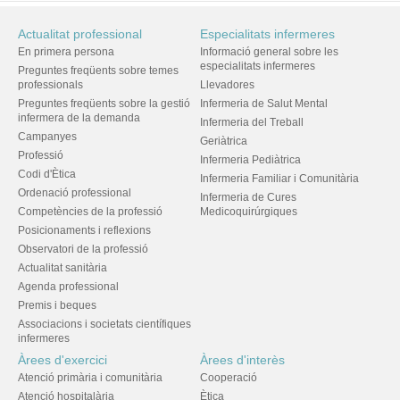
Actualitat professional
Especialitats infermeres
En primera persona
Informació general sobre les
especialitats infermeres
Preguntes freqüents sobre temes
professionals
Llevadores
Preguntes freqüents sobre la gestió
Infermeria de Salut Mental
infermera de la demanda
Infermeria del Treball
Campanyes
Geriàtrica
Professió
Infermeria Pediàtrica
Codi d'Ètica
Infermeria Familiar i Comunitària
Ordenació professional
Infermeria de Cures
Competències de la professió
Medicoquirúrgiques
Posicionaments i reflexions
Observatori de la professió
Actualitat sanitària
Agenda professional
Premis i beques
Associacions i societats científiques
infermeres
Àrees d'exercici
Àrees d'interès
Atenció primària i comunitària
Cooperació
Atenció hospitalària
Ètica