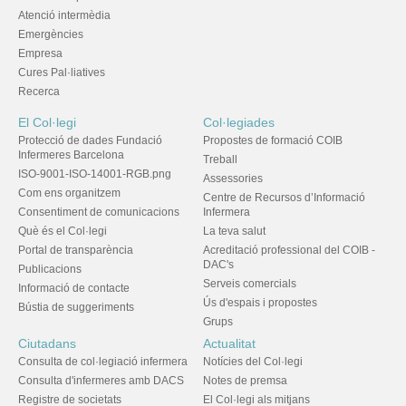
Atenció intermèdia
Emergències
Empresa
Cures Pal·liatives
Recerca
El Col·legi
Col·legiades
Protecció de dades Fundació
Propostes de formació COIB
Infermeres Barcelona
Treball
ISO-9001-ISO-14001-RGB.png
Assessories
Com ens organitzem
Centre de Recursos d’Informació
Consentiment de comunicacions
Infermera
Què és el Col·legi
La teva salut
Portal de transparència
Acreditació professional del COIB -
DAC's
Publicacions
Serveis comercials
Informació de contacte
Ús d'espais i propostes
Bústia de suggeriments
Grups
Ciutadans
Actualitat
Consulta de col·legiació infermera
Notícies del Col·legi
Consulta d'infermeres amb DACS
Notes de premsa
Registre de societats
El Col·legi als mitjans