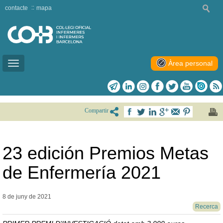
contacte
mapa
Àrea personal
Toggle
navigation
Compartir
23 edición Premios Metas
de Enfermería 2021
8 de juny de
2021
Recerca