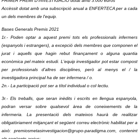
PRIMER PREMI D'INVESTIGACIÓ dotat amb 3.000 euros
Accèssit dotat amb una subscripció anual a ENFERTECA per a cada
un dels membres de l'equip.
Bases Generals Premis 2021
1r.- Poden optar a aquest premi tots els professionals infermers
(espanyols i estrangers), a excepció dels membres que componen el
jurat i aquells que hagin rebut finançament o alguna quantia
econòmica pel mateix estudi. L'equip investigador pot estar compost
per professionals d'altres disciplines, però al menys el / la
investigadora principal ha de ser infermera / o.
2n.- La participació pot ser a títol individual o col·lectiu.
3r.- Els treballs, que seran inèdits i escrits en llengua espanyola,
podran versar sobre qualsevol àrea de coneixements de la
infermeria. La presentació dels mateixos haurà de realitzar
obligatòriament mitjançant el següent correu electrònic habilitat per a
això: premiosmetasinvestigacion@grupo-paradigma.com, contenint
els següents arxius: