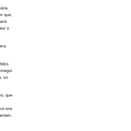
mària
er que,
aris
es’ o
nera
blics
conegui
a, un
rs, que
erò ens
ental»,