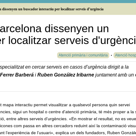
 dissenyen un buscador interactiu per localitzar serveis d’urgència
arcelona dissenyen un
r localitzar serveis d'urgènc
Atenció primària i comunitària
Atenció hosp
ecialitzat en cercar serveis en casos d’urgència dirigit a la
Ferrer Barberá
i
Ruben González Iribarne
juntament amb un 
 mapa interactiu permet visualitzar a qualsevol persona quin servei
ncies, sigui un hospital o centre d'atenció primària, té més proper a la
ió, entre altres serveis d’urgències. «En mostrar el resultat, no es veu
 icones com passa en altres cercadors reduint així la contaminació visua
ant l’experiència de l’usuari», explica un dels fundadors, Ruben Gonzál