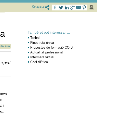
Compartir
ia
També et pot interessar ...
Treball
Finestreta única
italària
Propostes de formació COIB
Actualitat professional
Infermera virtual
Codi d'Ètica
expert
 seva
en
l i
ez.