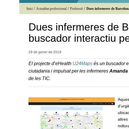
/
/
/
Inici
Actualitat professional
Professió
Dues infermeres de Barcelona
Dues infermeres de B
buscador interactiu pe
29 de gener de
2019
El projecte d’eHealth
U24Maps
és un buscador esp
ciutadania i impulsat per les infermeres
Amanda 
de les TIC.
Aquest
d’urgè
ubicac
altres
millor