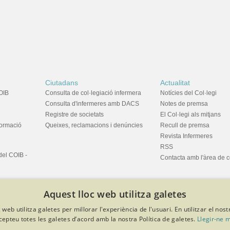
Ciutadans
Actualitat
OIB
Consulta de col·legiació infermera
Notícies del Col·legi
Consulta d'infermeres amb DACS
Notes de premsa
Registre de societats
El Col·legi als mitjans
formació
Queixes, reclamacions i denúncies
Recull de premsa
Revista Infermeres
RSS
del COIB -
Contacta amb l'àrea de 
Aquest lloc web utilitza galetes
 web utilitza galetes per millorar l'experiència de l'usuari. En utilitzar el nost
cepteu totes les galetes d’acord amb la nostra Política de galetes.
Llegir-ne 
privacitat
Política de cookies
Avís legal
Política de protecció de dades