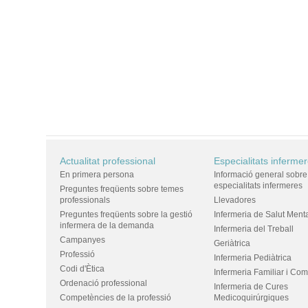
Actualitat professional
Especialitats inferme
En primera persona
Informació general sobre
especialitats infermeres
Preguntes freqüents sobre temes
professionals
Llevadores
Preguntes freqüents sobre la gestió
Infermeria de Salut Ment
infermera de la demanda
Infermeria del Treball
Campanyes
Geriàtrica
Professió
Infermeria Pediàtrica
Codi d'Ètica
Infermeria Familiar i Com
Ordenació professional
Infermeria de Cures
Competències de la professió
Medicoquirúrgiques