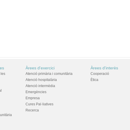
res
Àrees d'exercici
Àrees d'interès
 les
Atenció primària i comunitària
Cooperació
Atenció hospitalària
Ètica
Atenció intermèdia
al
Emergències
Empresa
Cures Pal·liatives
Recerca
unitària