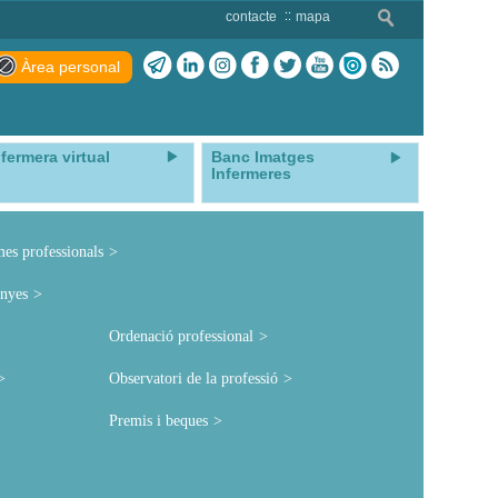
contacte
mapa
Àrea personal
nfermera virtual
Banc Imatges
Infermeres
mes professionals
nyes
Ordenació professional
Observatori de la professió
Premis i beques