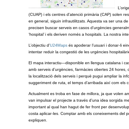
L’orig
(CUAP) i els centres d'atenció primària (CAP) solen rest
en general, siguin infrautilitzats. Aquesta va ser una 
precisen buscar serveis en casos d’urgències generalm
‘hospital’ i els deriven només a hospitals. La nostra int
L’objectiu d’
U24Maps
és apoderar l’usuari i donar-li e
intentar reduir la congestió de les urgències hospital
El mapa interactiu—disponible en llengua catalana i cas
amb serveis d’urgències, farmàcies obertes 24 hores, co
la localització dels serveis i perquè pugui ampliar la in
suggeriment de ruta, el temps d’arribada així com els co
Actualment es troba en fase de millora, ja que volen amp
van impulsar el projecte a través d’una idea sorgida 
important al qual han hagut de fer front per desenvolu
costa aplicar-les. Comptar amb els coneixements del pr
expliquen.