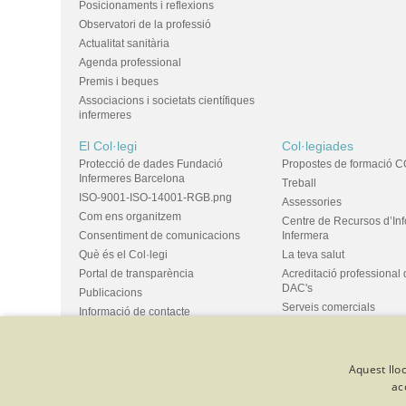
Posicionaments i reflexions
Observatori de la professió
Actualitat sanitària
Agenda professional
Premis i beques
Associacions i societats científiques
infermeres
El Col·legi
Col·legiades
Protecció de dades Fundació
Propostes de formació C
Infermeres Barcelona
Treball
ISO-9001-ISO-14001-RGB.png
Assessories
Com ens organitzem
Centre de Recursos d’In
Consentiment de comunicacions
Infermera
Què és el Col·legi
La teva salut
Portal de transparència
Acreditació professional 
DAC's
Publicacions
Serveis comercials
Informació de contacte
Ús d'espais i propostes
Bústia de suggeriments
Grups
Aquest lloc
ac
© Col·legi Oficial Infermeres i Infermers de Barcelona
Criteris de 