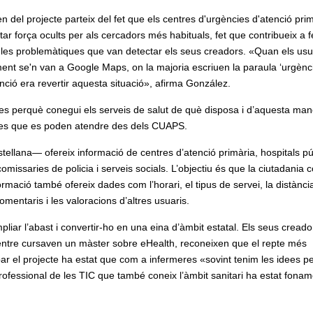
en del projecte parteix del fet que els centres d'urgències d'atenció pri
ar força ocults per als cercadors més habituals, fet que contribueix a f
de les problemàtiques que van detectar els seus creadors. «Quan els usu
ent se'n van a Google Maps, on la majoria escriuen la paraula ‘urgènci
enció era revertir aquesta situació», afirma González.
ines perquè conegui els serveis de salut de què disposa i d’aquesta ma
àries que es poden atendre des dels CUAPS.
tellana— ofereix informació de centres d’atenció primària, hospitals pú
missaries de policia i serveis socials. L’objectiu és que la ciutadania 
formació també ofereix dades com l’horari, el tipus de servei, la distànci
mentaris i les valoracions d’altres usuaris.
liar l’abast i convertir-ho en una eina d’àmbit estatal. Els seus creado
mentre cursaven un màster sobre eHealth, reconeixen que el repte més
par el projecte ha estat que com a infermeres «sovint tenim les idees p
ofessional de les TIC que també coneix l’àmbit sanitari ha estat fonam