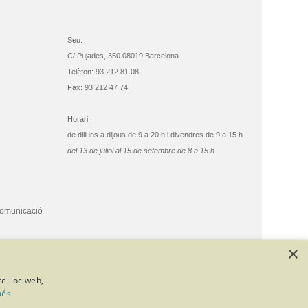
Seu:
C/ Pujades, 350 08019 Barcelona
Telèfon: 93 212 81 08
Fax: 93 212 47 74
Horari:
de dilluns a dijous de 9 a 20 h i divendres de 9 a 15 h
del 13 de juliol al 15 de setembre de 8 a 15 h
comunicació
×
re lloc web,
més