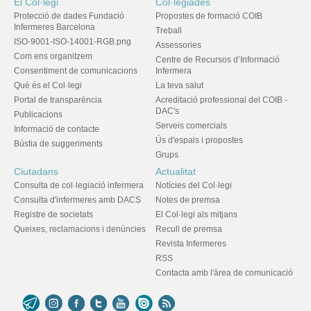
El Col·legi
Col·legiades
Protecció de dades Fundació
Propostes de formació COIB
Infermeres Barcelona
Treball
ISO-9001-ISO-14001-RGB.png
Assessories
Com ens organitzem
Centre de Recursos d’Informació
Consentiment de comunicacions
Infermera
Què és el Col·legi
La teva salut
Portal de transparència
Acreditació professional del COIB -
DAC's
Publicacions
Serveis comercials
Informació de contacte
Ús d'espais i propostes
Bústia de suggeriments
Grups
Ciutadans
Actualitat
Consulta de col·legiació infermera
Notícies del Col·legi
Consulta d'infermeres amb DACS
Notes de premsa
Registre de societats
El Col·legi als mitjans
Queixes, reclamacions i denúncies
Recull de premsa
Revista Infermeres
RSS
Contacta amb l'àrea de comunicació