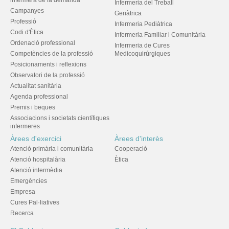
Infermeria del Treball
Campanyes
Geriàtrica
Professió
Infermeria Pediàtrica
Codi d'Ètica
Infermeria Familiar i Comunitària
Ordenació professional
Infermeria de Cures
Competències de la professió
Medicoquirúrgiques
Posicionaments i reflexions
Observatori de la professió
Actualitat sanitària
Agenda professional
Premis i beques
Associacions i societats científiques
infermeres
Àrees d'exercici
Àrees d'interès
Atenció primària i comunitària
Cooperació
Atenció hospitalària
Ètica
Atenció intermèdia
Emergències
Empresa
Cures Pal·liatives
Recerca