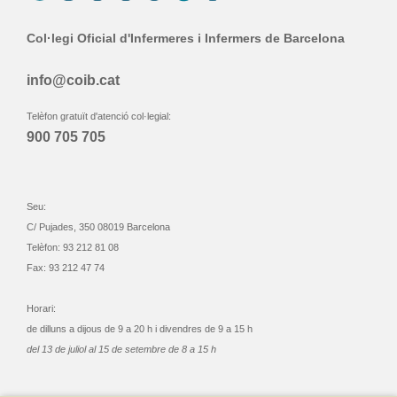
Col·legi Oficial d'Infermeres i Infermers de Barcelona
info@coib.cat
Telèfon gratuït d'atenció col·legial:
900 705 705
Seu:
C/ Pujades, 350 08019 Barcelona
Telèfon: 93 212 81 08
Fax: 93 212 47 74
Horari:
de dilluns a dijous de 9 a 20 h i divendres de 9 a 15 h
del 13 de juliol al 15 de setembre de 8 a 15 h