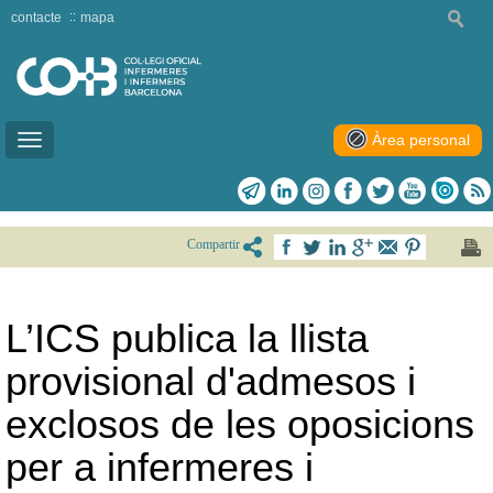
contacte
mapa
Àrea personal
Toggle
navigation
Compartir
L’ICS publica la llista
provisional d'admesos i
exclosos de les oposicions
per a infermeres i