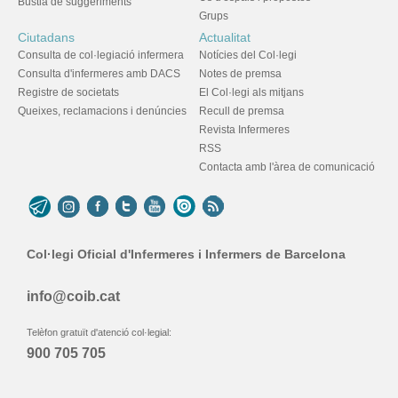
Bústia de suggeriments
Grups
Ciutadans
Actualitat
Consulta de col·legiació infermera
Notícies del Col·legi
Consulta d'infermeres amb DACS
Notes de premsa
Registre de societats
El Col·legi als mitjans
Queixes, reclamacions i denúncies
Recull de premsa
Revista Infermeres
RSS
Contacta amb l'àrea de comunicació
Col·legi Oficial d'Infermeres i Infermers de Barcelona
info@coib.cat
Telèfon gratuït d'atenció col·legial:
900 705 705