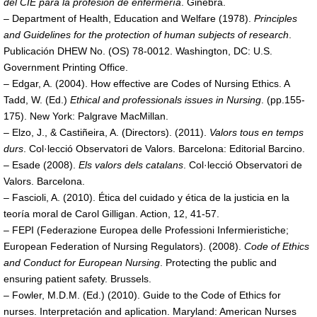
del CIE para la profesión de enfermería
. Ginebra.
– Department of Health, Education and Welfare (1978).
Principles
and Guidelines for the protection of human subjects of research
.
Publicación DHEW No. (OS) 78-0012. Washington, DC: U.S.
Government Printing Office.
– Edgar, A. (2004). How effective are Codes of Nursing Ethics. A
Tadd, W. (Ed.)
Ethical and professionals issues in Nursing
. (pp.155-
175). New York: Palgrave MacMillan.
– Elzo, J., & Castiñeira, A. (Directors). (2011).
Valors tous en temps
durs
. Col·lecció Observatori de Valors. Barcelona: Editorial Barcino.
– Esade (2008).
Els valors dels catalans
. Col·lecció Observatori de
Valors. Barcelona.
– Fascioli, A. (2010). Ética del cuidado y ética de la justicia en la
teoría moral de Carol Gilligan. Action, 12, 41-57.
– FEPI (Federazione Europea delle Professioni Infermieristiche;
European Federation of Nursing Regulators). (2008).
Code of Ethics
and Conduct for European Nursing
. Protecting the public and
ensuring patient safety. Brussels.
– Fowler, M.D.M. (Ed.) (2010). Guide to the Code of Ethics for
nurses. Interpretación and aplication. Maryland: American Nurses