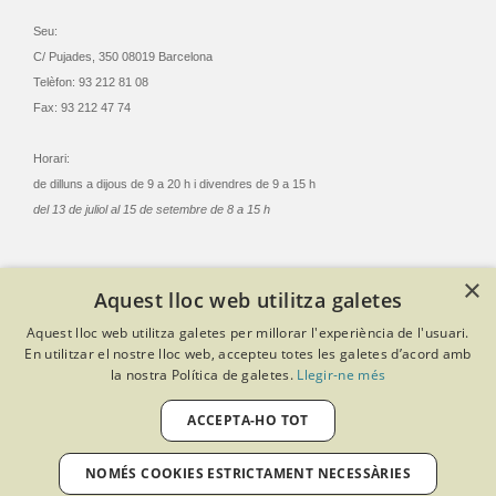
Seu:
C/ Pujades, 350 08019 Barcelona
Telèfon: 93 212 81 08
Fax: 93 212 47 74
Horari:
de dilluns a dijous de 9 a 20 h i divendres de 9 a 15 h
del 13 de juliol al 15 de setembre de 8 a 15 h
×
Aquest lloc web utilitza galetes
© Col·legi Oficial Infermeres i Infermers de Barcelona
Aquest lloc web utilitza galetes per millorar l'experiència de l'usuari.
Criteris de privacitat
Política de cookies
Avís legal
En utilitzar el nostre lloc web, accepteu totes les galetes d’acord amb
Política de protecció de dades
Política de qualitat
la nostra Política de galetes.
Llegir-ne més
Canal de denúncies
Desenvolupat amb Softeng Portal Builder
ACCEPTA-HO TOT
NOMÉS COOKIES ESTRICTAMENT NECESSÀRIES