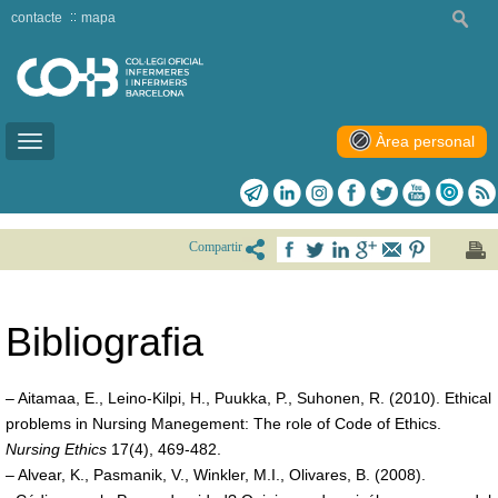
contacte
mapa
Àrea personal
Toggle
navigation
Compartir
Bibliografia
– Aitamaa, E., Leino-Kilpi, H., Puukka, P., Suhonen, R. (2010). Ethical
problems in Nursing Manegement: The role of Code of Ethics.
Nursing Ethics
17(4), 469-482.
– Alvear, K., Pasmanik, V., Winkler, M.I., Olivares, B. (2008).