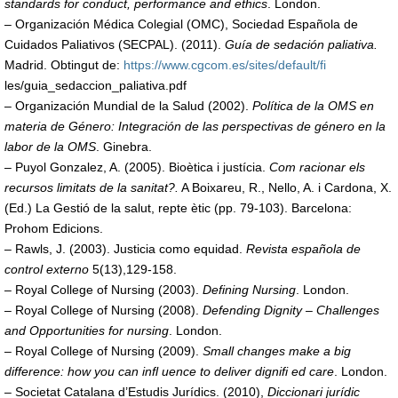
standards for conduct, performance and ethics
. London.
– Organización Médica Colegial (OMC), Sociedad Española de
Cuidados Paliativos (SECPAL). (2011).
Guía de sedación paliativa.
Madrid. Obtingut de:
https://www.cgcom.es/sites/default/fi
les/guia_sedaccion_paliativa.pdf
– Organización Mundial de la Salud (2002).
Política de la OMS en
materia de Género: Integración de las perspectivas de género en la
labor de la OMS
. Ginebra.
– Puyol Gonzalez, A. (2005). Bioètica i justícia.
Com racionar els
recursos limitats de la sanitat?.
A Boixareu, R., Nello, A. i Cardona, X.
(Ed.) La Gestió de la salut, repte ètic (pp. 79-103). Barcelona:
Prohom Edicions.
– Rawls, J. (2003). Justicia como equidad.
Revista española de
control externo
5(13),129-158.
– Royal College of Nursing (2003).
Defining Nursing
. London.
– Royal College of Nursing (2008).
Defending Dignity – Challenges
and Opportunities for nursing
. London.
– Royal College of Nursing (2009).
Small changes make a big
difference: how you can infl uence to deliver dignifi ed care
. London.
– Societat Catalana d’Estudis Jurídics. (2010),
Diccionari jurídic