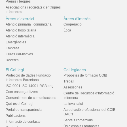
Premis i beques
Associacions i societats científiques
infermeres
Àrees d'exercici
Àrees d'interès
Atenció primària i comunitària
Cooperació
Atenció hospitalària
Ètica
Atenció intermèdia
Emergències
Empresa
Cures Pal·liatives
Recerca
El Col·legi
Col·legiades
Protecció de dades Fundació
Propostes de formació COIB
Infermeres Barcelona
Treball
ISO-9001-ISO-14001-RGB.png
Assessories
Com ens organitzem
Centre de Recursos d’Informació
Consentiment de comunicacions
Infermera
Què és el Col·legi
La teva salut
Portal de transparència
Acreditació professional del COIB -
DAC's
Publicacions
Serveis comercials
Informació de contacte
Ús d'espais i propostes