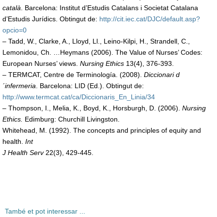
català
. Barcelona: Institut d’Estudis Catalans i Societat Catalana
d’Estudis Jurídics. Obtingut de:
http://cit.iec.cat/DJC/default.asp?
opcio=0
– Tadd, W., Clarke, A., Lloyd, Ll., Leino-Kilpi, H., Strandell, C.,
Lemonidou, Ch. …Heymans (2006). The Value of Nurses’ Codes:
European Nurses’ views.
Nursing Ethics
13(4), 376-393.
– TERMCAT, Centre de Terminología. (2008).
Diccionari d
´infermeria
. Barcelona: LID (Ed.). Obtingut de:
http://www.termcat.cat/ca/Diccionaris_En_Linia/34
– Thompson, I., Melia, K., Boyd, K., Horsburgh, D. (2006).
Nursing
Ethics.
Edimburg: Churchill Livingston.
Whitehead, M. (1992). The concepts and principles of equity and
health.
Int
J Health Serv
22(3), 429-445.
També et pot interessar ...