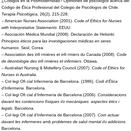
¿Códigos en la Posmodernidad? Opiniones de psicólogos acerca del
Código de Ética Profesional del Colegio de Psicólogos de Chile.
Terapia Psicológica
, 26(2), 215-228.
– American Nurses Association (2001).
Code of Ethics for Nurses
with Interpretative Statements
. EEUU.
– Asociación Médica Mundial (2008). Declaración de Helsinki.
Principios éticos para las investigaciones médicas en seres
humanos
. Seül, Corea.
– Association des infi rmières et infi rmiers du Canada (2008).
Code
de déontologie des infi rmières et infirmiers
. Ottawa.
– Australian Nursing & Midwifery Council (2007).
Code of Ethics for
Nurses in Australia
.
– Col·legi Ofi cial Infermeria de Barcelona. (1986).
Codi d’Ètica
d’Infermeria.
Barcelona.
– Col·legi Ofi cial d’Infermeria de Barcelona (2006).
Consideracions
davant les contencions físiques i/o mecàniques: aspectes ètics i
legals
. Barcelona.
– Col·legi Ofi cial d’Infermeria de Barcelona (2007).
Com actuar
davant les infermeres amb problemes de salut mental i/o addicions
.
Barcelona.