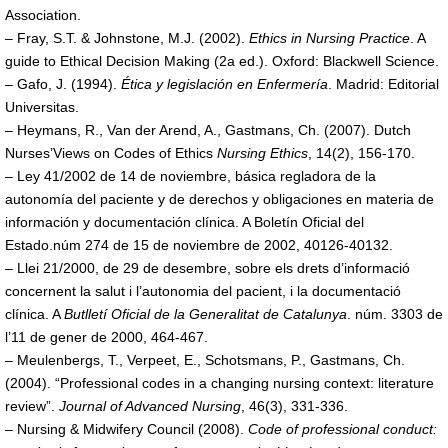
Association.
– Fray, S.T. & Johnstone, M.J. (2002).
Ethics in Nursing Practice
. A
guide to Ethical Decision Making (2a ed.). Oxford: Blackwell Science.
– Gafo, J. (1994).
Ética y legislación en Enfermería
. Madrid: Editorial
Universitas.
– Heymans, R., Van der Arend, A., Gastmans, Ch. (2007). Dutch
Nurses’Views on Codes of Ethics
Nursing Ethics
, 14(2), 156-170.
– Ley 41/2002 de 14 de noviembre, básica regladora de la
autonomía del paciente y de derechos y obligaciones en materia de
información y documentación clínica. A Boletín Oficial del
Estado.núm 274 de 15 de noviembre de 2002, 40126-40132.
– Llei 21/2000, de 29 de desembre, sobre els drets d’informació
concernent la salut i l’autonomia del pacient, i la documentació
clínica. A
Butlletí Oficial de la Generalitat de Catalunya
. núm. 3303 de
l’11 de gener de 2000, 464-467.
– Meulenbergs, T., Verpeet, E., Schotsmans, P., Gastmans, Ch.
(2004). “Professional codes in a changing nursing context: literature
review”.
Journal of Advanced Nursing
, 46(3), 331-336.
– Nursing & Midwifery Council (2008).
Code of professional conduct: