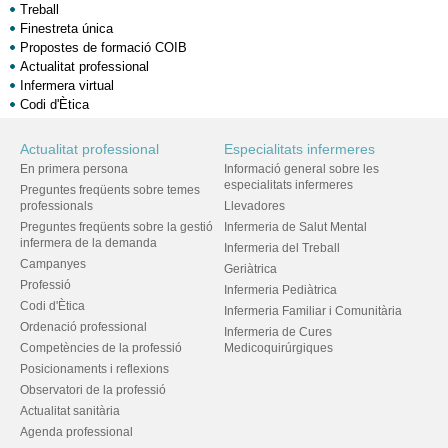
Treball
Finestreta única
Propostes de formació COIB
Actualitat professional
Infermera virtual
Codi d'Ètica
Actualitat professional
Especialitats infermeres
En primera persona
Informació general sobre les
especialitats infermeres
Preguntes freqüents sobre temes
professionals
Llevadores
Preguntes freqüents sobre la gestió
Infermeria de Salut Mental
infermera de la demanda
Infermeria del Treball
Campanyes
Geriàtrica
Professió
Infermeria Pediàtrica
Codi d'Ètica
Infermeria Familiar i Comunitària
Ordenació professional
Infermeria de Cures
Competències de la professió
Medicoquirúrgiques
Posicionaments i reflexions
Observatori de la professió
Actualitat sanitària
Agenda professional