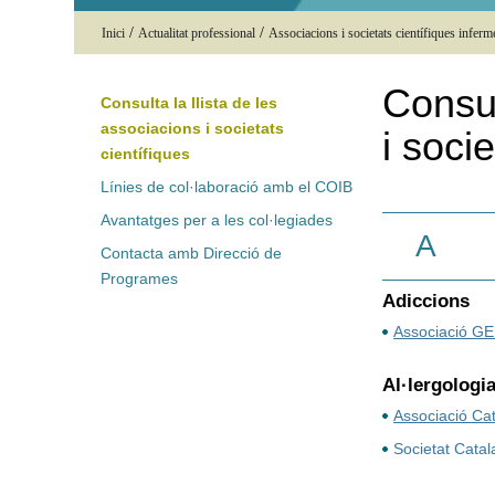
/
/
Inici
Actualitat professional
Associacions i societats científiques inferm
Consul
Consulta la llista de les
associacions i societats
i soci
científiques
Línies de col·laboració amb el COIB
Avantatges per a les col·legiades
A
Contacta amb Direcció de
Programes
Adiccions
Associació GE
Al·lergologi
Associació Cat
Societat Catal