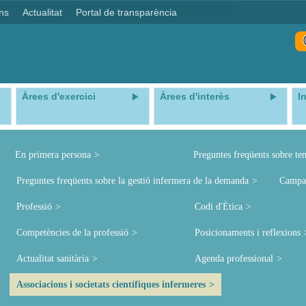
ns
Actualitat
Portal de transparència
Àrees d'exercici
Àrees d'interès
I
En primera persona
Preguntes freqüents sobre te
Preguntes freqüents sobre la gestió infermera de la demanda
Campa
Professió
Codi d'Ètica
Competències de la professió
Posicionaments i reflexions
Actualitat sanitària
Agenda professional
Associacions i societats científiques infermeres