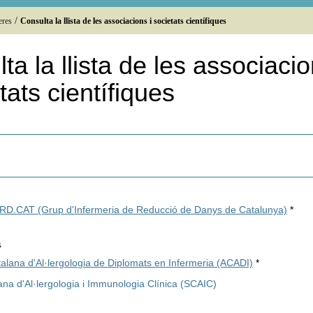
/
eres
Consulta la llista de les associacions i societats científiques
ta la llista de les associaci
etats científiques
RD.CAT (Grup d'Infermeria de Reducció de Danys de Catalunya)
*
a
alana d'Al·lergologia de Diplomats en Infermeria (ACADI)
*
ana d'Al·lergologia i Immunologia Clínica (SCAIC)