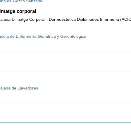
ana de Gestió Sanitària
 imatge corporal
talana D'imatge Corporal I Dermoestètica Diplomades Infermeria (ACI
ñola de Enfermería Geriátrica y Gerontológica
talana de Llevadores