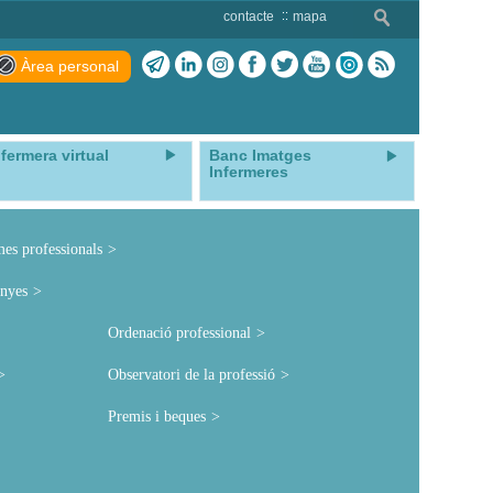
contacte
mapa
Àrea personal
nfermera virtual
Banc Imatges
Infermeres
mes professionals
nyes
Ordenació professional
Observatori de la professió
Premis i beques