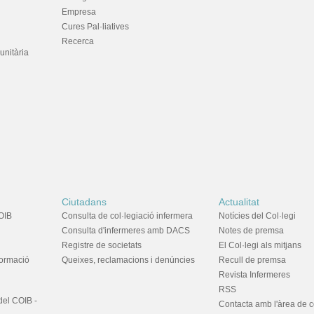
Empresa
Cures Pal·liatives
Recerca
unitària
Ciutadans
Actualitat
OIB
Consulta de col·legiació infermera
Notícies del Col·legi
Consulta d'infermeres amb DACS
Notes de premsa
Registre de societats
El Col·legi als mitjans
formació
Queixes, reclamacions i denúncies
Recull de premsa
Revista Infermeres
RSS
del COIB -
Contacta amb l'àrea de 