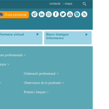
contacte
mapa
Àrea personal
nfermera virtual
Banc Imatges
Infermeres
mes professionals
nyes
Ordenació professional
Observatori de la professió
Premis i beques