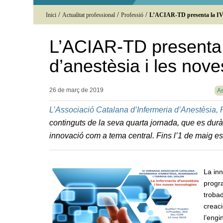
/
/
/
Inici
Actualitat professional
Professió
L’ACIAR-TD presenta la IV J
L’ACIAR-TD presenta 
d’anestèsia i les nove
26 de març de
2019
As
L’Associació Catalana d’Infermeria d’Anestèsia,
continguts de la seva quarta jornada, que es durà
innovació com a tema central. Fins l’1 de maig e
La inn
progr
trobad
creaci
l’engi