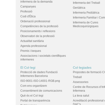
infermera de la demanda
Infermeria del Treball
Campanyes
Geriàtrica
Professió
Infermeria Pediàtrica
Codi d'Ètica
Infermeria Familiar i Com
Ordenació professional
Infermeria de Cures
Competències de la professió
Medicoquirúrgiques
Posicionaments i reflexions
Observatori de la professió
Actualitat sanitària
Agenda professional
Premis i beques
Associacions i societats científiques
infermeres
El Col·legi
Col·legiades
Protecció de dades Fundació
Propostes de formació C
Infermeres Barcelona
Treball
ISO-9001-ISO-14001-RGB.png
Assessories
Com ens organitzem
Centre de Recursos d’In
Consentiment de comunicacions
Infermera
Què és el Col·legi
La teva salut
Portal de transparència
Acreditació professional 
DAC's