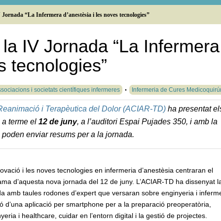
ornada “La Infermera d’anestèsia i les noves tecnologies”
la IV Jornada “La Infermera
s tecnologies”
sociacions i societats científiques infermeres
Infermeria de Cures Medicoquirú
 Reanimació i Terapèutica del Dolor (ACIAR-TD)
ha presentat el
 a terme el
12 de juny
, a l’auditori Espai Pujades 350, i amb la
s poden enviar resums per a la jornada.
ovació i les noves tecnologies en infermeria d’anestèsia centraran el
ama d’aquesta nova jornada del 12 de juny. L’ACIAR-TD ha dissenyat l
a amb taules rodones d’expert que versaran sobre enginyeria i inferme
ó d’una aplicació per smartphone per a la preparació preoperatòria,
nyeria i healthcare, cuidar en l’entorn digital i la gestió de projectes.