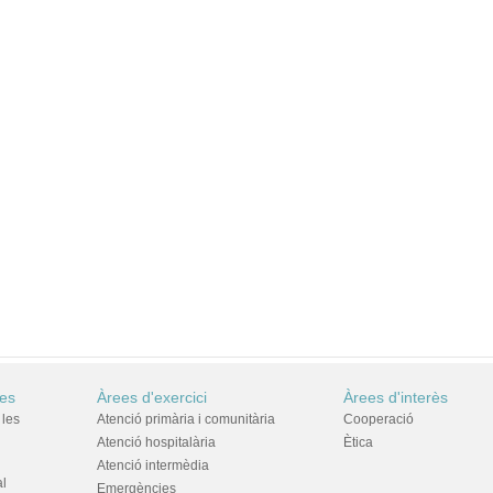
res
Àrees d'exercici
Àrees d'interès
 les
Atenció primària i comunitària
Cooperació
Atenció hospitalària
Ètica
Atenció intermèdia
al
Emergències