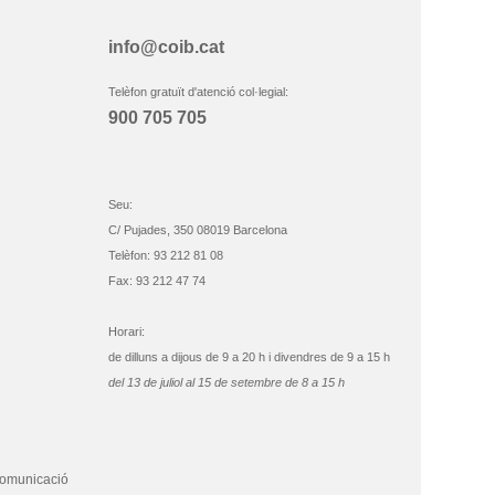
info@coib.cat
Telèfon gratuït d'atenció col·legial:
900 705 705
Seu:
C/ Pujades, 350 08019 Barcelona
Telèfon: 93 212 81 08
Fax: 93 212 47 74
Horari:
de dilluns a dijous de 9 a 20 h i divendres de 9 a 15 h
del 13 de juliol al 15 de setembre de 8 a 15 h
comunicació