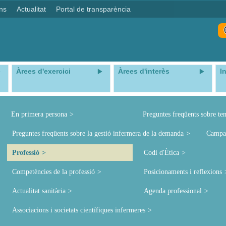
ns
Actualitat
Portal de transparència
Àrees d'exercici
Àrees d'interès
I
En primera persona
Preguntes freqüents sobre te
Preguntes freqüents sobre la gestió infermera de la demanda
Campa
Professió
Codi d'Ètica
Competències de la professió
Posicionaments i reflexions
Actualitat sanitària
Agenda professional
Associacions i societats científiques infermeres