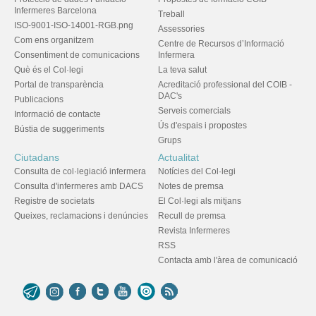
Infermeres Barcelona
Treball
ISO-9001-ISO-14001-RGB.png
Assessories
Com ens organitzem
Centre de Recursos d’Informació
Consentiment de comunicacions
Infermera
Què és el Col·legi
La teva salut
Portal de transparència
Acreditació professional del COIB -
DAC's
Publicacions
Serveis comercials
Informació de contacte
Ús d'espais i propostes
Bústia de suggeriments
Grups
Ciutadans
Actualitat
Consulta de col·legiació infermera
Notícies del Col·legi
Consulta d'infermeres amb DACS
Notes de premsa
Registre de societats
El Col·legi als mitjans
Queixes, reclamacions i denúncies
Recull de premsa
Revista Infermeres
RSS
Contacta amb l'àrea de comunicació