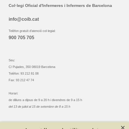
Col·legi Oficial d'Infermeres i Infermers de Barcelona
info@coib.cat
Telèfon gratuït d'atenció col·legial:
900 705 705
Seu:
C/ Pujades, 350 08019 Barcelona
Telèfon: 93 212 81 08
Fax: 93 212 47 74
Horari:
de dilluns a dijous de 9 a 20 h i divendres de 9 a 15 h
del 13 de juliol al 15 de setembre de 8 a 15 h
×