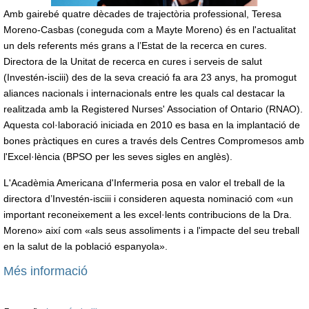
Amb gairebé quatre dècades de trajectòria professional, Teresa
Moreno-Casbas (coneguda com a Mayte Moreno) és en l'actualitat
un dels referents més grans a l’Estat de la recerca en cures.
Directora de la Unitat de recerca en cures i serveis de salut
(Investén-isciii) des de la seva creació fa ara 23 anys, ha promogut
aliances nacionals i internacionals entre les quals cal destacar la
realitzada amb la Registered Nurses' Association of Ontario (RNAO).
Aquesta col·laboració iniciada en 2010 es basa en la implantació de
bones pràctiques en cures a través dels Centres Compromesos amb
l'Excel·lència (BPSO per les seves sigles en anglès).
L'Acadèmia Americana d'Infermeria posa en valor el treball de la
directora d’Investén-isciii i consideren aquesta nominació com «un
important reconeixement a les excel·lents contribucions de la Dra.
Moreno» així com «als seus assoliments i a l'impacte del seu treball
en la salut de la població espanyola».
Més informació