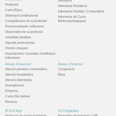
Geriàtrica
Professió
Infermeria Pediàtrica
Codi d'Ètica
Infermeria Familiar i Comunitària
Ordenació professional
Infermeria de Cures
Competències de la professió
Medicoquirúrgiques
Posicionaments i reflexions
Observatori de la professió
Actualitat sanitària
Agenda professional
Premis i beques
Associacions i societats científiques
infermeres
Àrees d'exercici
Àrees d'interès
Atenció primària i comunitària
Cooperació
Atenció hospitalària
Ètica
Atenció intermèdia
Emergències
Empresa
Cures Pal·liatives
Recerca
El Col·legi
Col·legiades
Protecció de dades Fundació
Propostes de formació COIB