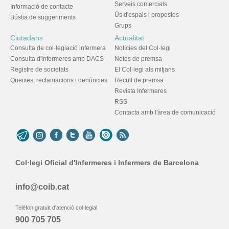
Serveis comercials
Informació de contacte
Ús d'espais i propostes
Bústia de suggeriments
Grups
Ciutadans
Actualitat
Consulta de col·legiació infermera
Notícies del Col·legi
Consulta d'infermeres amb DACS
Notes de premsa
Registre de societats
El Col·legi als mitjans
Queixes, reclamacions i denúncies
Recull de premsa
Revista Infermeres
RSS
Contacta amb l'àrea de comunicació
Col·legi Oficial d'Infermeres i Infermers de Barcelona
info@coib.cat
Telèfon gratuït d'atenció col·legial:
900 705 705