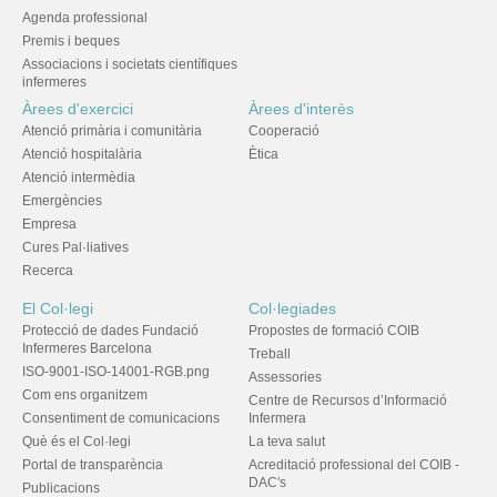
Agenda professional
Premis i beques
Associacions i societats científiques
infermeres
Àrees d'exercici
Àrees d'interès
Atenció primària i comunitària
Cooperació
Atenció hospitalària
Ètica
Atenció intermèdia
Emergències
Empresa
Cures Pal·liatives
Recerca
El Col·legi
Col·legiades
Protecció de dades Fundació
Propostes de formació COIB
Infermeres Barcelona
Treball
ISO-9001-ISO-14001-RGB.png
Assessories
Com ens organitzem
Centre de Recursos d’Informació
Consentiment de comunicacions
Infermera
Què és el Col·legi
La teva salut
Portal de transparència
Acreditació professional del COIB -
DAC's
Publicacions