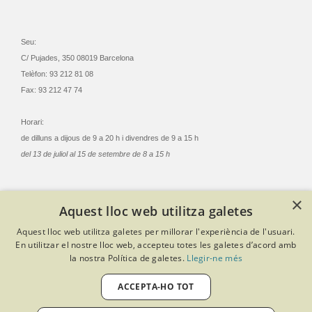
Seu:
C/ Pujades, 350 08019 Barcelona
Telèfon: 93 212 81 08
Fax: 93 212 47 74
Horari:
de dilluns a dijous de 9 a 20 h i divendres de 9 a 15 h
del 13 de juliol al 15 de setembre de 8 a 15 h
×
Aquest lloc web utilitza galetes
© Col·legi Oficial Infermeres i Infermers de Barcelona
Aquest lloc web utilitza galetes per millorar l'experiència de l'usuari.
Criteris de privacitat
Política de cookies
Avís legal
En utilitzar el nostre lloc web, accepteu totes les galetes d’acord amb
Política de protecció de dades
Política de qualitat
la nostra Política de galetes.
Llegir-ne més
Canal de denúncies
Desenvolupat amb Softeng Portal Builder
ACCEPTA-HO TOT