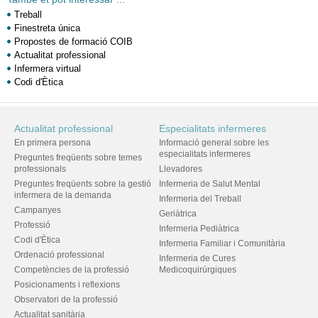
Treball
Finestreta única
Propostes de formació COIB
Actualitat professional
Infermera virtual
Codi d'Ètica
Actualitat professional
Especialitats infermeres
En primera persona
Informació general sobre les
especialitats infermeres
Preguntes freqüents sobre temes
professionals
Llevadores
Preguntes freqüents sobre la gestió
Infermeria de Salut Mental
infermera de la demanda
Infermeria del Treball
Campanyes
Geriàtrica
Professió
Infermeria Pediàtrica
Codi d'Ètica
Infermeria Familiar i Comunitària
Ordenació professional
Infermeria de Cures
Competències de la professió
Medicoquirúrgiques
Posicionaments i reflexions
Observatori de la professió
Actualitat sanitària