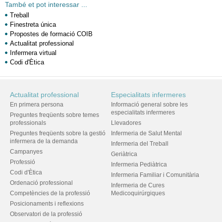
També et pot interessar ...
Treball
Finestreta única
Propostes de formació COIB
Actualitat professional
Infermera virtual
Codi d'Ètica
Actualitat professional
Especialitats infermeres
En primera persona
Informació general sobre les
especialitats infermeres
Preguntes freqüents sobre temes
professionals
Llevadores
Preguntes freqüents sobre la gestió
Infermeria de Salut Mental
infermera de la demanda
Infermeria del Treball
Campanyes
Geriàtrica
Professió
Infermeria Pediàtrica
Codi d'Ètica
Infermeria Familiar i Comunitària
Ordenació professional
Infermeria de Cures
Competències de la professió
Medicoquirúrgiques
Posicionaments i reflexions
Observatori de la professió