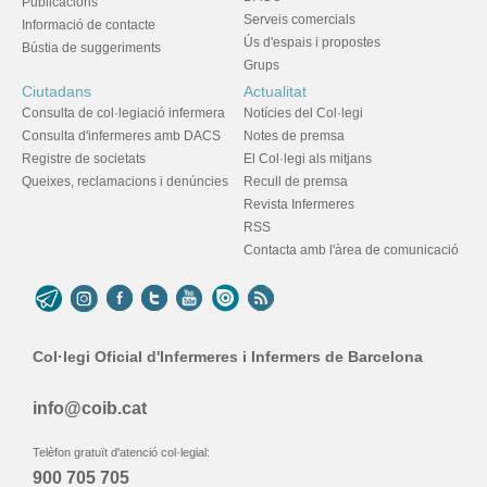
Publicacions
Serveis comercials
Informació de contacte
Ús d'espais i propostes
Bústia de suggeriments
Grups
Ciutadans
Actualitat
Consulta de col·legiació infermera
Notícies del Col·legi
Consulta d'infermeres amb DACS
Notes de premsa
Registre de societats
El Col·legi als mitjans
Queixes, reclamacions i denúncies
Recull de premsa
Revista Infermeres
RSS
Contacta amb l'àrea de comunicació
Col·legi Oficial d'Infermeres i Infermers de Barcelona
info@coib.cat
Telèfon gratuït d'atenció col·legial:
900 705 705