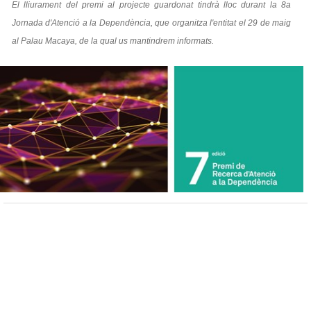
El lliurament del premi al projecte guardonat tindrà lloc durant la 8a
Jornada d'Atenció a la Dependència, que organitza l'entitat el 29 de maig
al Palau Macaya, de la qual us mantindrem informats.