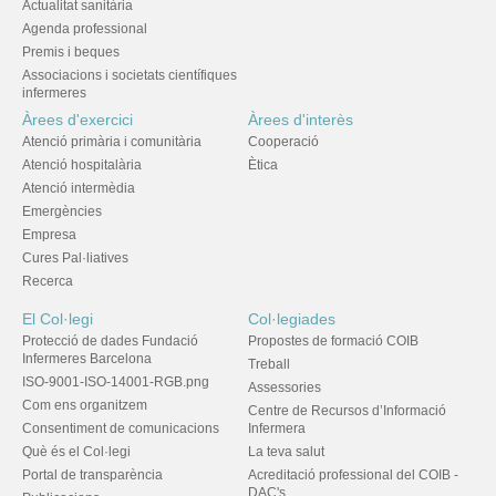
Actualitat sanitària
Agenda professional
Premis i beques
Associacions i societats científiques
infermeres
Àrees d'exercici
Àrees d'interès
Atenció primària i comunitària
Cooperació
Atenció hospitalària
Ètica
Atenció intermèdia
Emergències
Empresa
Cures Pal·liatives
Recerca
El Col·legi
Col·legiades
Protecció de dades Fundació
Propostes de formació COIB
Infermeres Barcelona
Treball
ISO-9001-ISO-14001-RGB.png
Assessories
Com ens organitzem
Centre de Recursos d’Informació
Consentiment de comunicacions
Infermera
Què és el Col·legi
La teva salut
Portal de transparència
Acreditació professional del COIB -
DAC's