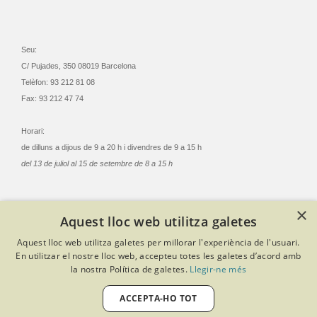
Seu:
C/ Pujades, 350 08019 Barcelona
Telèfon: 93 212 81 08
Fax: 93 212 47 74
Horari:
de dilluns a dijous de 9 a 20 h i divendres de 9 a 15 h
del 13 de juliol al 15 de setembre de 8 a 15 h
×
Aquest lloc web utilitza galetes
© Col·legi Oficial Infermeres i Infermers de Barcelona
Aquest lloc web utilitza galetes per millorar l'experiència de l'usuari.
Criteris de privacitat
Política de cookies
Avís legal
En utilitzar el nostre lloc web, accepteu totes les galetes d’acord amb
Política de protecció de dades
Política de qualitat
la nostra Política de galetes.
Llegir-ne més
Canal de denúncies
Desenvolupat amb Softeng Portal Builder
ACCEPTA-HO TOT