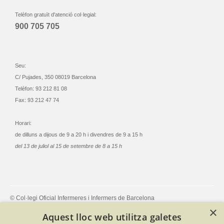
Telèfon gratuït d'atenció col·legial:
900 705 705
Seu:
C/ Pujades, 350 08019 Barcelona
Telèfon: 93 212 81 08
Fax: 93 212 47 74
Horari:
de dilluns a dijous de 9 a 20 h i divendres de 9 a 15 h
del 13 de juliol al 15 de setembre de 8 a 15 h
© Col·legi Oficial Infermeres i Infermers de Barcelona
Criteris de privacitat
Política de cookies
Avís legal
×
Aquest lloc web utilitza galetes
Política de protecció de dades
Política de qualitat