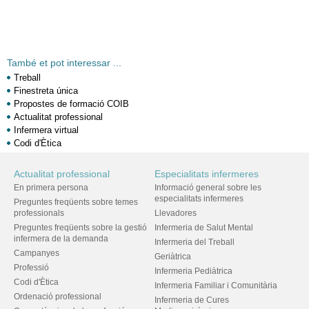
També et pot interessar ...
Treball
Finestreta única
Propostes de formació COIB
Actualitat professional
Infermera virtual
Codi d'Ètica
Actualitat professional
Especialitats infermeres
En primera persona
Informació general sobre les
especialitats infermeres
Preguntes freqüents sobre temes
professionals
Llevadores
Preguntes freqüents sobre la gestió
Infermeria de Salut Mental
infermera de la demanda
Infermeria del Treball
Campanyes
Geriàtrica
Professió
Infermeria Pediàtrica
Codi d'Ètica
Infermeria Familiar i Comunitària
Ordenació professional
Infermeria de Cures