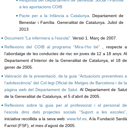
Resposta del Departament de Benestar Social i Família
a les aportacions COIB
Pacte per a la Infància a Catalunya
. Departament de
Benestar i Família. Generalitat de Catalunya. Juliol de
2013
Document "La infermera a l'escola".
Versió 1. Març de 2007.
Reflexions del COIB al programa “Mira-t’ho bé”
, respecte a
l’abordatge de les conductes de risc en joves de 12 a 18 anys. Al
Departament d’Interior de la Generalitat de Catalunya, el 18 de
gener de 2005.
Valoració de la presentació, de la guia “Actuacions preventives a
l’adolescència” del Col·legi Oficial de Metges de Barcelona i de la
pàgina web del Departament de Salut.
Al Departament de Salut
de la Generalitat de Catalunya, el 5 d’abril de 2005.
Reflexions sobre la guia per al professorat i el personal de
l’escola dins dels projectes socials “Suport a les escoles”,
iniciativa recollida a la seva web:
www.fsf.es
. A la Fundació Sardà
Farriol (FSF), el mes d’agost de 2005.