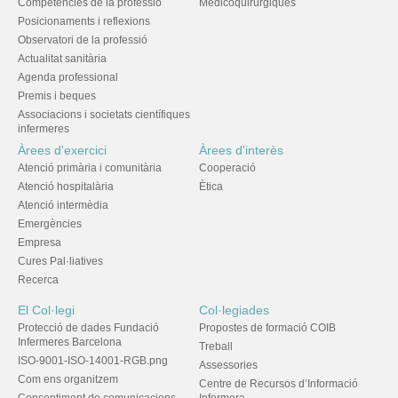
Competències de la professió
Medicoquirúrgiques
Posicionaments i reflexions
Observatori de la professió
Actualitat sanitària
Agenda professional
Premis i beques
Associacions i societats científiques
infermeres
Àrees d'exercici
Àrees d'interès
Atenció primària i comunitària
Cooperació
Atenció hospitalària
Ètica
Atenció intermèdia
Emergències
Empresa
Cures Pal·liatives
Recerca
El Col·legi
Col·legiades
Protecció de dades Fundació
Propostes de formació COIB
Infermeres Barcelona
Treball
ISO-9001-ISO-14001-RGB.png
Assessories
Com ens organitzem
Centre de Recursos d’Informació