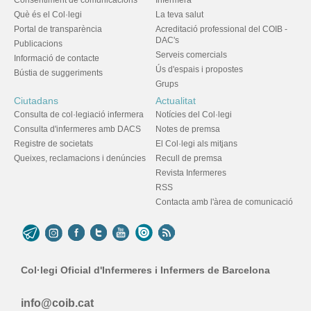
Consentiment de comunicacions
Infermera
Què és el Col·legi
La teva salut
Portal de transparència
Acreditació professional del COIB -
DAC's
Publicacions
Serveis comercials
Informació de contacte
Ús d'espais i propostes
Bústia de suggeriments
Grups
Ciutadans
Actualitat
Consulta de col·legiació infermera
Notícies del Col·legi
Consulta d'infermeres amb DACS
Notes de premsa
Registre de societats
El Col·legi als mitjans
Queixes, reclamacions i denúncies
Recull de premsa
Revista Infermeres
RSS
Contacta amb l'àrea de comunicació
Col·legi Oficial d'Infermeres i Infermers de Barcelona
info@coib.cat