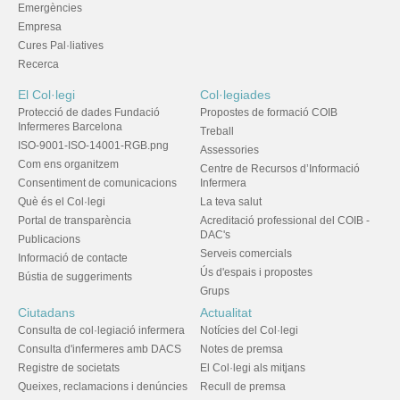
Emergències
Empresa
Cures Pal·liatives
Recerca
El Col·legi
Col·legiades
Protecció de dades Fundació
Propostes de formació COIB
Infermeres Barcelona
Treball
ISO-9001-ISO-14001-RGB.png
Assessories
Com ens organitzem
Centre de Recursos d’Informació
Consentiment de comunicacions
Infermera
Què és el Col·legi
La teva salut
Portal de transparència
Acreditació professional del COIB -
DAC's
Publicacions
Serveis comercials
Informació de contacte
Ús d'espais i propostes
Bústia de suggeriments
Grups
Ciutadans
Actualitat
Consulta de col·legiació infermera
Notícies del Col·legi
Consulta d'infermeres amb DACS
Notes de premsa
Registre de societats
El Col·legi als mitjans
Queixes, reclamacions i denúncies
Recull de premsa