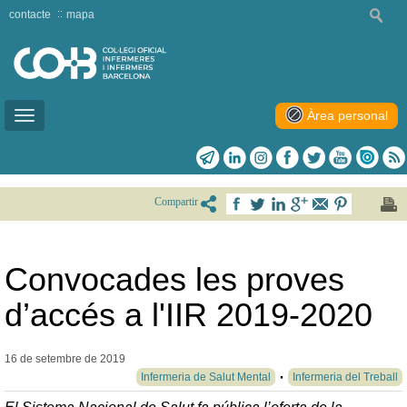
contacte
mapa
Àrea personal
Toggle
navigation
Compartir
Convocades les proves
d’accés a l'IIR 2019-2020
16 de setembre de
2019
Infermeria de Salut Mental
Infermeria del Treball