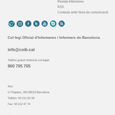
Revista Infermeres
RSS
Contacta amb l'àrea de comunicació
Col·legi Oficial d'Infermeres i Infermers de Barcelona
info@coib.cat
Telèfon gratuït d'atenció col·legial:
900 705 705
Seu:
C/ Pujades, 350 08019 Barcelona
Telèfon: 93 212 81 08
Fax: 93 212 47 74