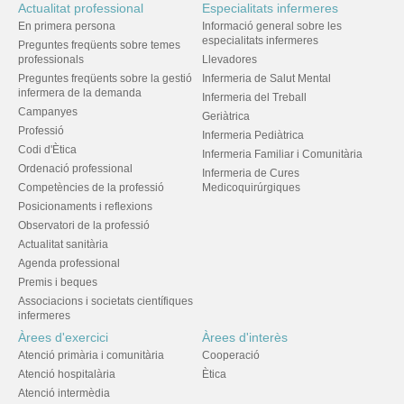
Actualitat professional
Especialitats infermeres
En primera persona
Informació general sobre les
especialitats infermeres
Preguntes freqüents sobre temes
professionals
Llevadores
Preguntes freqüents sobre la gestió
Infermeria de Salut Mental
infermera de la demanda
Infermeria del Treball
Campanyes
Geriàtrica
Professió
Infermeria Pediàtrica
Codi d'Ètica
Infermeria Familiar i Comunitària
Ordenació professional
Infermeria de Cures
Competències de la professió
Medicoquirúrgiques
Posicionaments i reflexions
Observatori de la professió
Actualitat sanitària
Agenda professional
Premis i beques
Associacions i societats científiques
infermeres
Àrees d'exercici
Àrees d'interès
Atenció primària i comunitària
Cooperació
Atenció hospitalària
Ètica
Atenció intermèdia