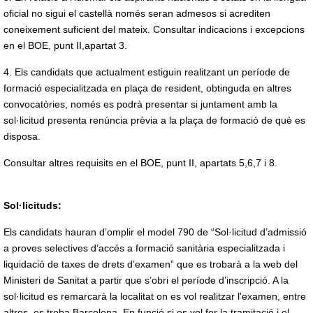
oficial no sigui el castellà només seran admesos si acrediten
coneixement suficient del mateix. Consultar indicacions i excepcions
en el BOE, punt II,apartat 3.
4. Els candidats que actualment estiguin realitzant un període de
formació especialitzada en plaça de resident, obtinguda en altres
convocatòries, només es podrà presentar si juntament amb la
sol·licitud presenta renúncia prèvia a la plaça de formació de què es
disposa.
Consultar altres requisits en el BOE, punt II, apartats 5,6,7 i 8.
Sol·licituds:
Els candidats hauran d’omplir el model 790 de “Sol·licitud d’admissió
a proves selectives d’accés a formació sanitària especialitzada i
liquidació de taxes de drets d’examen” que es trobarà a la web del
Ministeri de Sanitat a partir que s’obri el període d’inscripció. A la
sol·licitud es remarcarà la localitat on es vol realitzar l'examen, entre
altres, es troba Barcelona. En funció si es vol fer la tramitació i el