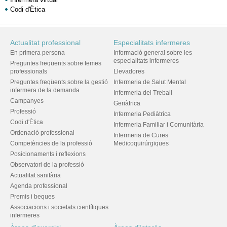
Codi d'Ètica
Actualitat professional
Especialitats infermeres
En primera persona
Informació general sobre les
especialitats infermeres
Preguntes freqüents sobre temes
professionals
Llevadores
Preguntes freqüents sobre la gestió
Infermeria de Salut Mental
infermera de la demanda
Infermeria del Treball
Campanyes
Geriàtrica
Professió
Infermeria Pediàtrica
Codi d'Ètica
Infermeria Familiar i Comunitària
Ordenació professional
Infermeria de Cures
Competències de la professió
Medicoquirúrgiques
Posicionaments i reflexions
Observatori de la professió
Actualitat sanitària
Agenda professional
Premis i beques
Associacions i societats científiques
infermeres