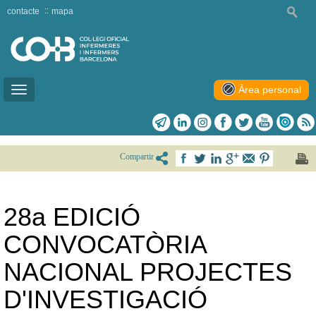
contacte
mapa
Àrea personal
Toggle
navigation
Compartir
28a EDICIÓ
CONVOCATÒRIA
NACIONAL PROJECTES
D'INVESTIGACIÓ