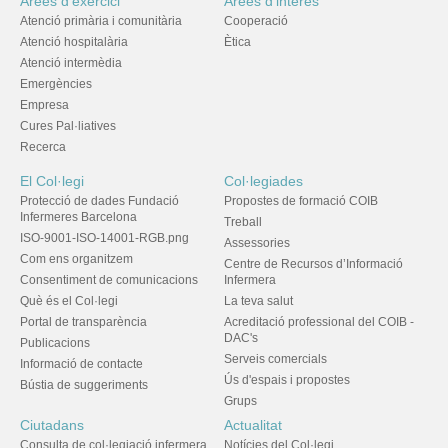
Àrees d'exercici
Àrees d'interès
Atenció primària i comunitària
Cooperació
Atenció hospitalària
Ètica
Atenció intermèdia
Emergències
Empresa
Cures Pal·liatives
Recerca
El Col·legi
Col·legiades
Protecció de dades Fundació
Propostes de formació COIB
Infermeres Barcelona
Treball
ISO-9001-ISO-14001-RGB.png
Assessories
Com ens organitzem
Centre de Recursos d’Informació
Consentiment de comunicacions
Infermera
Què és el Col·legi
La teva salut
Portal de transparència
Acreditació professional del COIB -
DAC's
Publicacions
Serveis comercials
Informació de contacte
Ús d'espais i propostes
Bústia de suggeriments
Grups
Ciutadans
Actualitat
Consulta de col·legiació infermera
Notícies del Col·legi