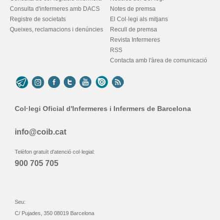
Consulta d'infermeres amb DACS
Notes de premsa
Registre de societats
El Col·legi als mitjans
Queixes, reclamacions i denúncies
Recull de premsa
Revista Infermeres
RSS
Contacta amb l'àrea de comunicació
Col·legi Oficial d'Infermeres i Infermers de Barcelona
info@coib.cat
Telèfon gratuït d'atenció col·legial:
900 705 705
Seu:
C/ Pujades, 350 08019 Barcelona