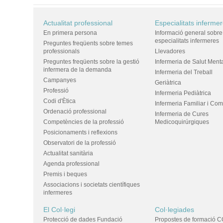
Actualitat professional
Especialitats inferme
En primera persona
Informació general sobre
especialitats infermeres
Preguntes freqüents sobre temes
professionals
Llevadores
Preguntes freqüents sobre la gestió
Infermeria de Salut Ment
infermera de la demanda
Infermeria del Treball
Campanyes
Geriàtrica
Professió
Infermeria Pediàtrica
Codi d'Ètica
Infermeria Familiar i Com
Ordenació professional
Infermeria de Cures
Competències de la professió
Medicoquirúrgiques
Posicionaments i reflexions
Observatori de la professió
Actualitat sanitària
Agenda professional
Premis i beques
Associacions i societats científiques
infermeres
El Col·legi
Col·legiades
Protecció de dades Fundació
Propostes de formació C