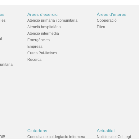
res
Àrees d'exercici
Àrees d'interès
 les
Atenció primària i comunitària
Cooperació
Atenció hospitalària
Ètica
Atenció intermèdia
al
Emergències
Empresa
Cures Pal·liatives
Recerca
unitària
Ciutadans
Actualitat
OIB
Consulta de col·legiació infermera
Notícies del Col·legi