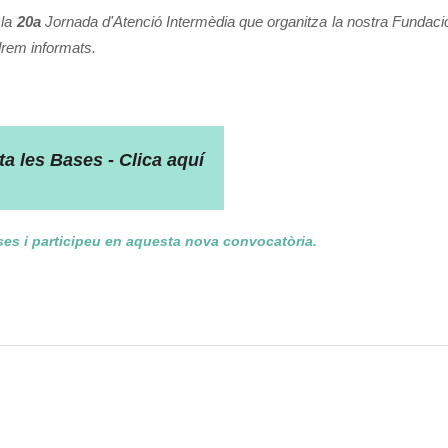
 la
20a
Jornada d'Atenció Intermèdia que organitza la nostra Fundació
drem informats.
a les Bases - Clica aquí
es i participeu en aquesta nova convocatòria.