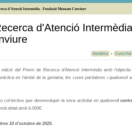
ecerca d'Atenció Intermèdia - Fundació Mutuam Conviure
ecerca d'Atenció Intermèdia
nviure
Geriàtrica
Cures Pal·
edició del Premi de Recerca d’Atenció Intermèdia amb l’objectiu
ctica en l'àmbit de la geriatria, les cures pal.liatives i qualsevol al
 o col·lectiva que desenvolupin la seva activitat en qualsevo
l centr
està dotat amb 6.000€.
dres 10 d’octubre de 2025.