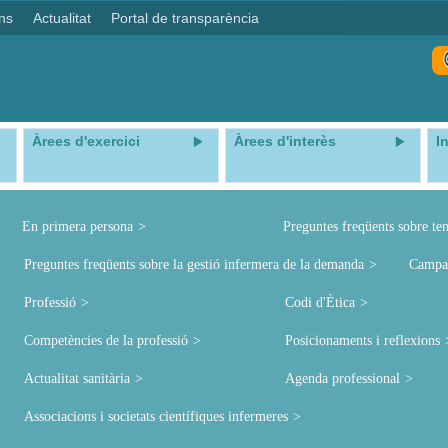
ns
Actualitat
Portal de transparència
Àrees d'exercici
Àrees d'interès
I
En primera persona
Preguntes freqüents sobre te
Preguntes freqüents sobre la gestió infermera de la demanda
Campa
Professió
Codi d'Ètica
Competències de la professió
Posicionaments i reflexions
Actualitat sanitària
Agenda professional
Associacions i societats científiques infermeres