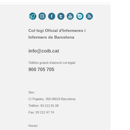
Col·legi Oficial d'Infermeres i
Infermers de Barcelona
info@coib.cat
Telèfon gratuït d'atenció col·legial:
900 705 705
Seu:
C/ Pujades, 350 08019 Barcelona
Telèfon: 93 212 81 08
Fax: 93 212 47 74
Horari: