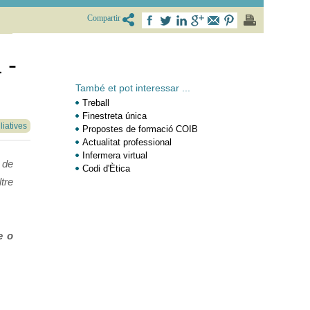
Compartir
 -
També et pot interessar ...
Treball
Finestreta única
liatives
Propostes de formació COIB
Actualitat professional
Infermera virtual
 de
Codi d'Ètica
tre
e o