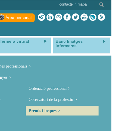
contacte
mapa
Àrea personal
nfermera virtual
Banc Imatges
Infermeres
mes professionals
nyes
Ordenació professional
Observatori de la professió
Premis i beques