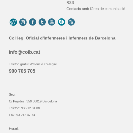
RSS
Contacta amb l'àrea de comunicació
Col·legi Oficial d'Infermeres i Infermers de Barcelona
info@coib.cat
Telèfon gratuït d'atenció col·legial:
900 705 705
Seu:
C/ Pujades, 350 08019 Barcelona
Telèfon: 93 212 81 08
Fax: 93 212 47 74
Horari: