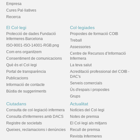
Empresa
Cures Pal·liatives
Recerca
El Col·legi
Col·legiades
Protecció de dades Fundació
Propostes de formació COIB
Infermeres Barcelona
Treball
ISO-9001-ISO-14001-RGB.png
Assessories
Com ens organitzem
Centre de Recursos d’Informació
Consentiment de comunicacions
Infermera
Què és el Col·legi
La teva salut
Portal de transparència
Acreditació professional del COIB -
DAC's
Publicacions
Serveis comercials
Informació de contacte
Ús d'espais i propostes
Bústia de suggeriments
Grups
Ciutadans
Actualitat
Consulta de col·legiació infermera
Notícies del Col·legi
Consulta d'infermeres amb DACS
Notes de premsa
Registre de societats
El Col·legi als mitjans
Queixes, reclamacions i denúncies
Recull de premsa
Revista Infermeres