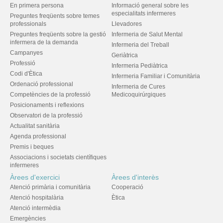
En primera persona
Informació general sobre les
especialitats infermeres
Preguntes freqüents sobre temes
professionals
Llevadores
Preguntes freqüents sobre la gestió
Infermeria de Salut Mental
infermera de la demanda
Infermeria del Treball
Campanyes
Geriàtrica
Professió
Infermeria Pediàtrica
Codi d'Ètica
Infermeria Familiar i Comunitària
Ordenació professional
Infermeria de Cures
Competències de la professió
Medicoquirúrgiques
Posicionaments i reflexions
Observatori de la professió
Actualitat sanitària
Agenda professional
Premis i beques
Associacions i societats científiques
infermeres
Àrees d'exercici
Àrees d'interès
Atenció primària i comunitària
Cooperació
Atenció hospitalària
Ètica
Atenció intermèdia
Emergències