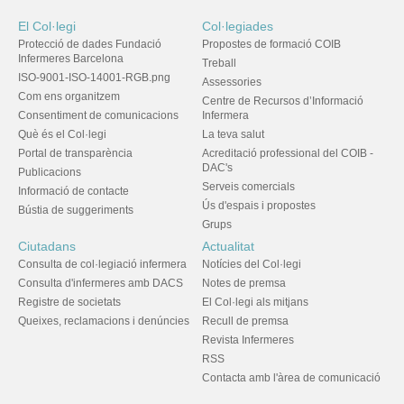
El Col·legi
Col·legiades
Protecció de dades Fundació
Propostes de formació COIB
Infermeres Barcelona
Treball
ISO-9001-ISO-14001-RGB.png
Assessories
Com ens organitzem
Centre de Recursos d’Informació
Consentiment de comunicacions
Infermera
Què és el Col·legi
La teva salut
Portal de transparència
Acreditació professional del COIB -
DAC's
Publicacions
Serveis comercials
Informació de contacte
Ús d'espais i propostes
Bústia de suggeriments
Grups
Ciutadans
Actualitat
Consulta de col·legiació infermera
Notícies del Col·legi
Consulta d'infermeres amb DACS
Notes de premsa
Registre de societats
El Col·legi als mitjans
Queixes, reclamacions i denúncies
Recull de premsa
Revista Infermeres
RSS
Contacta amb l'àrea de comunicació