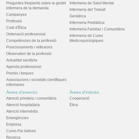
Preguntes freqüents sobre la gestió
Infermeria de Salut Mental
infermera de la demanda
Infermeria del Treball
Campanyes
Geriàtrica
Professió
Infermeria Pediàtrica
Codi d'Ètica
Infermeria Familiar i Comunitària
Ordenació professional
Infermeria de Cures
Competències de la professió
Medicoquirúrgiques
Posicionaments i reflexions
Observatori de la professió
Actualitat sanitària
Agenda professional
Premis i beques
Associacions i societats científiques
infermeres
Àrees d'exercici
Àrees d'interès
Atenció primària i comunitària
Cooperació
Atenció hospitalària
Ètica
Atenció intermèdia
Emergències
Empresa
Cures Pal·liatives
Recerca