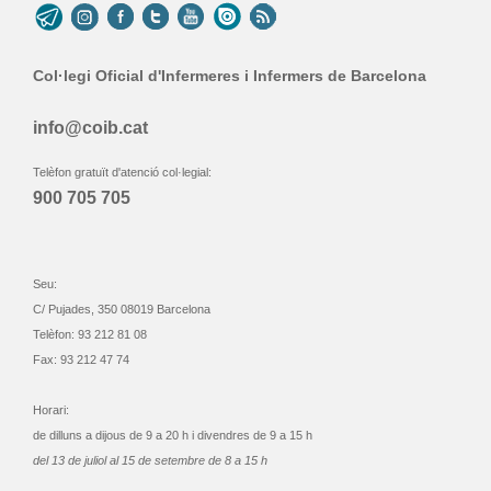
Col·legi Oficial d'Infermeres i Infermers de Barcelona
info@coib.cat
Telèfon gratuït d'atenció col·legial:
900 705 705
Seu:
C/ Pujades, 350 08019 Barcelona
Telèfon: 93 212 81 08
Fax: 93 212 47 74
Horari:
de dilluns a dijous de 9 a 20 h i divendres de 9 a 15 h
del 13 de juliol al 15 de setembre de 8 a 15 h