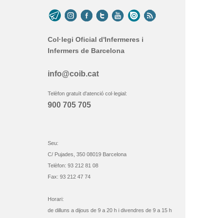
Col·legi Oficial d'Infermeres i
Infermers de Barcelona
info@coib.cat
Telèfon gratuït d'atenció col·legial:
900 705 705
Seu:
C/ Pujades, 350 08019 Barcelona
Telèfon: 93 212 81 08
Fax: 93 212 47 74
Horari:
de dilluns a dijous de 9 a 20 h i divendres de 9 a 15 h