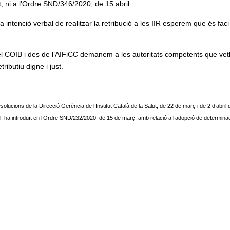
, ni a l’Ordre SND/346/2020, de 15 abril.
 intenció verbal de realitzar la retribució a les IIR esperem que és faci
el COIB i des de l’AIFiCC demanem a les autoritats competents que vetl
ributiu digne i just.
solucions de la Direcció Gerència de l’Institut Català de la Salut, de 22 de març i de 2 d’abril
il, ha introduït en l’Ordre SND/232/2020, de 15 de març, amb relació a l’adopció de determin