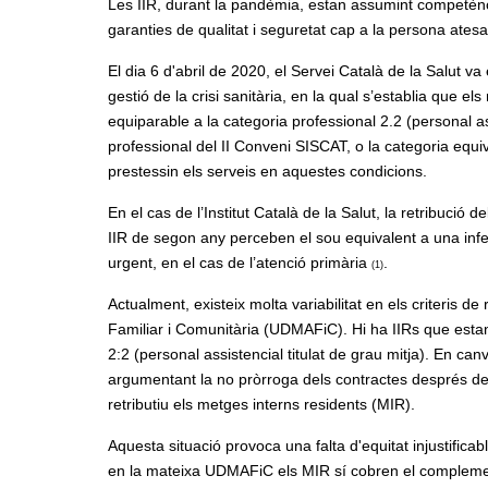
Les IIR, durant la pandèmia, estan assumint competènc
garanties de qualitat i seguretat cap a la persona ates
El dia 6 d'abril de 2020, el Servei Català de la Salut
gestió de la crisi sanitària, en la qual s’establia que 
equiparable a la categoria professional 2.2 (personal as
professional del II Conveni SISCAT, o la categoria equi
prestessin els serveis en aquestes condicions.
En el cas de l’Institut Català de la Salut, la retribució
IIR de segon any perceben el sou equivalent a una infer
urgent, en el cas de l’atenció primària
.
(1)
Actualment, existeix molta variabilitat en els criteris d
Familiar i Comunitària (UDMAFiC). Hi ha IIRs que estan
2:2 (personal assistencial titulat de grau mitja). En c
argumentant la no pròrroga dels contractes després de 
retributiu els metges interns residents (MIR).
Aquesta situació provoca una falta d'equitat injustifica
en la mateixa UDMAFiC els MIR sí cobren el complemen