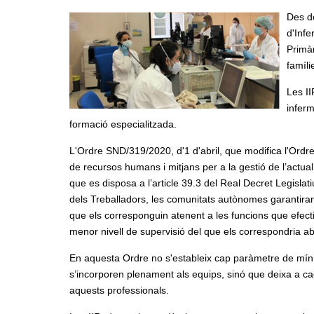
Des de
d'Infe
Primàr
famíli
Les II
inferm
formació especialitzada.
L'Ordre SND/319/2020, d'1 d'abril, que modifica l'Ord
de recursos humans i mitjans per a la gestió de l’actual
que es disposa a l’article 39.3 del Real Decret Legislati
dels Treballadors, les comunitats autònomes garantiran q
que els corresponguin atenent a les funcions que efec
menor nivell de supervisió del que els correspondria ab
En aquesta Ordre no s'estableix cap paràmetre de míni
s’incorporen plenament als equips, sinó que deixa a c
aquests professionals.