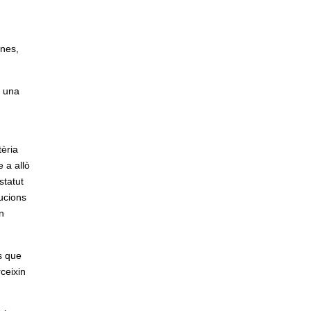
ones,
m una
èria
e a allò
statut
bucions
n
s que
ceixin