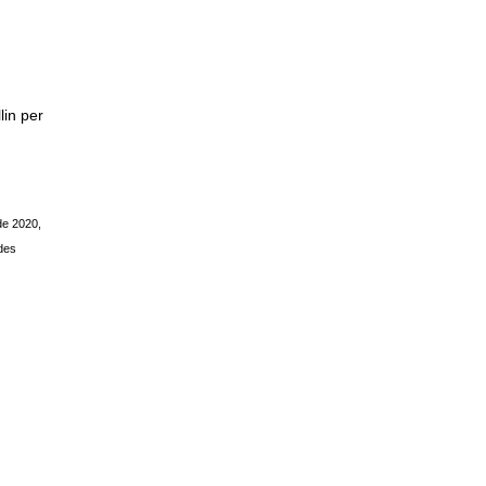
lin per
 de 2020,
ades