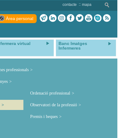
contacte
mapa
Àrea personal
nfermera virtual
Banc Imatges
Infermeres
mes professionals
nyes
Ordenació professional
Observatori de la professió
Premis i beques