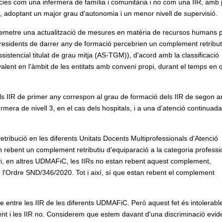
ies com una infermera de família i comunitària i no com una IIR, amb
a, adoptant un major grau d'autonomia i un menor nivell de supervisió.
 va emetre una actualització de mesures en matèria de recursos humans p
els residents de darrer any de formació percebrien un complement retribut
sistencial titulat de grau mitja (AS-TGM)), d'acord amb la classificació
valent en l'àmbit de les entitats amb conveni propi, durant el temps en 
 dels IIR de primer any correspon al grau de formació dels IIR de segon a
mera de nivell 3, en el cas dels hospitals, i a una d’atenció continuada
e retribució en les diferents Unitats Docents Multiprofessionals d'Atenció
 rebent un complement retributiu d'equiparació a la categoria professi
anvi, en altres UDMAFiC, les IIRs no estan rebent aquest complement,
l'Ordre SND/346/2020. Tot i així, sí que estan rebent el complement
ble entre les IIR de les diferents UDMAFiC. Però aquest fet és intolerabl
t i les IIR no. Considerem que estem davant d'una discriminació evid