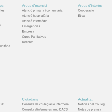
res
Àrees d'exercici
Àrees d'interès
 les
Atenció primària i comunitària
Cooperació
Atenció hospitalària
Ètica
Atenció intermèdia
al
Emergències
Empresa
Cures Pal·liatives
Recerca
unitària
Ciutadans
Actualitat
OIB
Consulta de col·legiació infermera
Notícies del Col·legi
Consulta d'infermeres amb DACS
Notes de premsa