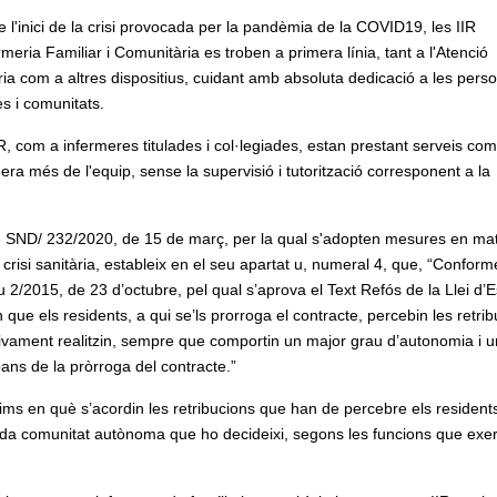
 l'inici de la crisi provocada per la pandèmia de la COVID19, les IIR
rmeria Familiar i Comunitària es troben a primera línia, tant a l'Atenció
ia com a altres dispositius, cuidant amb absoluta dedicació a les pers
es i comunitats.
R, com a infermeres titulades i col·legiades, estan prestant serveis co
era més de l'equip, sense la supervisió i tutorització corresponent a la
re SND/ 232/2020, de 15 de març, per la qual s'adopten mesures en mat
 crisi sanitària, estableix en el seu apartat u, numeral 4, que, “Conform
u 2/2015, de 23 d’octubre, pel qual s’aprova el Text Refós de la Llei d’E
ue els residents, a qui se’ls prorroga el contracte, percebin les retri
tivament realitzin, sempre que comportin un major grau d’autonomia i u
ans de la pròrroga del contracte.”
ms en què s’acordin les retribucions que han de percebre els resident
ada comunitat autònoma que ho decideixi, segons les funcions que exer