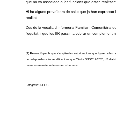
que no va associada a les funcions que estan realitzant
Hi ha alguns proveïdors de salut que ja han expressat la
realitat.
Des de la vocalia d'Infermeria Familiar i Comunitària d
l'equitat, i que les IIR passin a cobrar un complement ret
(1) Resolució per la qual s’amplien les autoritzacions que figuren a les re
per adaptar-les a les modificacions que l’Ordre SND/319/2020, d’1 d’abr
mesures en matèria de recursos humans.
Fotografia: AIFFiC