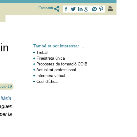
Compartir
in
També et pot interessar ...
Treball
Finestreta única
Propostes de formació COIB
Actualitat professional
Infermera virtual
Codi d'Ètica
Covid-19
itària
paguen
per la