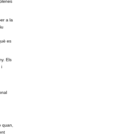
 plenes
er a la
iu
què es
ny. Els
 i
onal
e quan,
ent