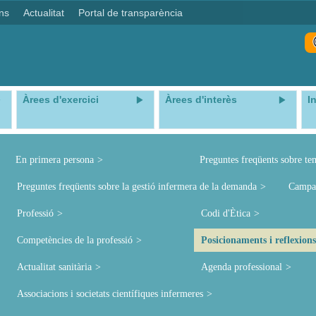
ns
Actualitat
Portal de transparència
Àrees d'exercici
Àrees d'interès
I
En primera persona
Preguntes freqüents sobre te
Preguntes freqüents sobre la gestió infermera de la demanda
Campa
Professió
Codi d'Ètica
Competències de la professió
Posicionaments i reflexions
Actualitat sanitària
Agenda professional
Associacions i societats científiques infermeres