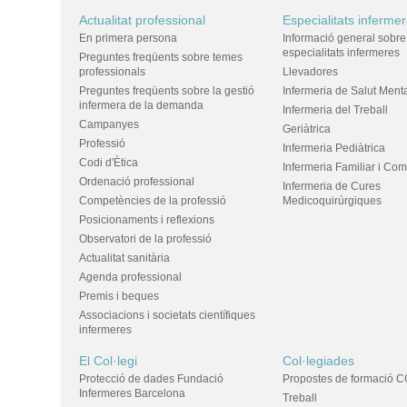
Actualitat professional
Especialitats inferme
En primera persona
Informació general sobre
especialitats infermeres
Preguntes freqüents sobre temes
professionals
Llevadores
Preguntes freqüents sobre la gestió
Infermeria de Salut Ment
infermera de la demanda
Infermeria del Treball
Campanyes
Geriàtrica
Professió
Infermeria Pediàtrica
Codi d'Ètica
Infermeria Familiar i Com
Ordenació professional
Infermeria de Cures
Competències de la professió
Medicoquirúrgiques
Posicionaments i reflexions
Observatori de la professió
Actualitat sanitària
Agenda professional
Premis i beques
Associacions i societats científiques
infermeres
El Col·legi
Col·legiades
Protecció de dades Fundació
Propostes de formació C
Infermeres Barcelona
Treball